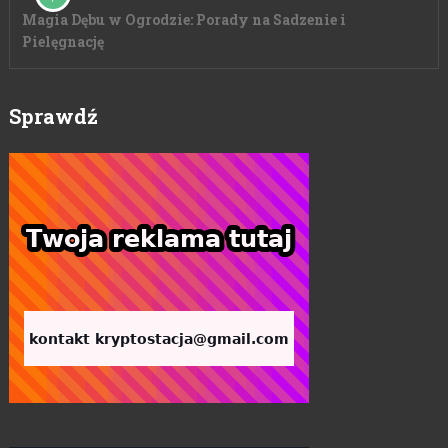
Magia Dębu w Ogrodzie: Porady na Sadzenie i
Pielęgnację
Sprawdź