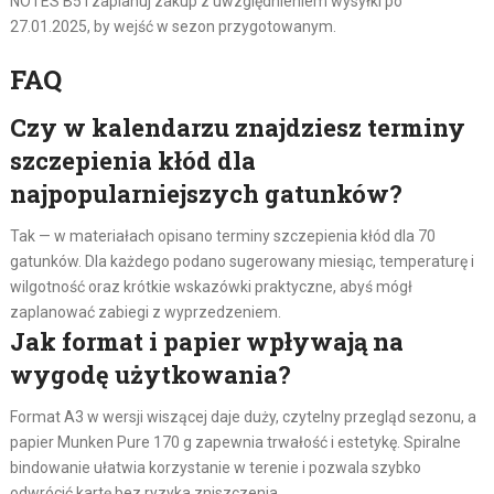
NOTES B5 i zaplanuj zakup z uwzględnieniem wysyłki po
27.01.2025, by wejść w sezon przygotowanym.
FAQ
Czy w kalendarzu znajdziesz terminy
szczepienia kłód dla
najpopularniejszych gatunków?
Tak — w materiałach opisano terminy szczepienia kłód dla 70
gatunków. Dla każdego podano sugerowany miesiąc, temperaturę i
wilgotność oraz krótkie wskazówki praktyczne, abyś mógł
zaplanować zabiegi z wyprzedzeniem.
Jak format i papier wpływają na
wygodę użytkowania?
Format A3 w wersji wiszącej daje duży, czytelny przegląd sezonu, a
papier Munken Pure 170 g zapewnia trwałość i estetykę. Spiralne
bindowanie ułatwia korzystanie w terenie i pozwala szybko
odwrócić kartę bez ryzyka zniszczenia.