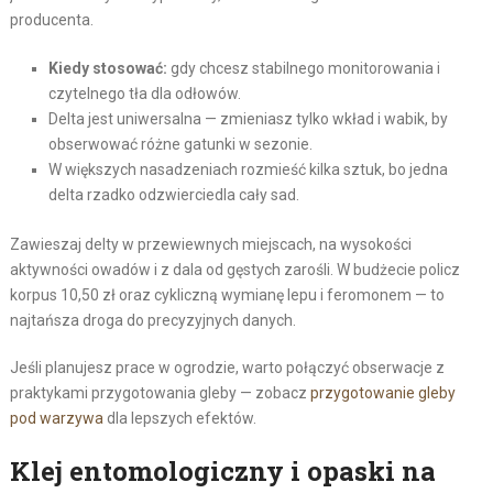
producenta.
Kiedy stosować:
gdy chcesz stabilnego monitorowania i
czytelnego tła dla odłowów.
Delta jest uniwersalna — zmieniasz tylko wkład i wabik, by
obserwować różne gatunki w sezonie.
W większych nasadzeniach rozmieść kilka sztuk, bo jedna
delta rzadko odzwierciedla cały sad.
Zawieszaj delty w przewiewnych miejscach, na wysokości
aktywności owadów i z dala od gęstych zarośli. W budżecie policz
korpus 10,50 zł oraz cykliczną wymianę lepu i feromonem — to
najtańsza droga do precyzyjnych danych.
Jeśli planujesz prace w ogrodzie, warto połączyć obserwacje z
praktykami przygotowania gleby — zobacz
przygotowanie gleby
pod warzywa
dla lepszych efektów.
Klej entomologiczny i opaski na