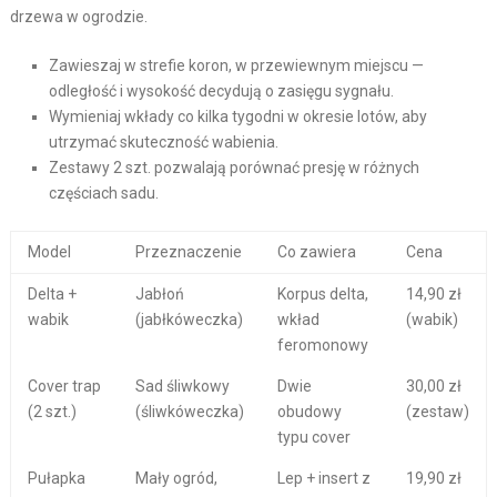
drzewa w ogrodzie.
Zawieszaj w strefie koron, w przewiewnym miejscu —
odległość i wysokość decydują o zasięgu sygnału.
Wymieniaj wkłady co kilka tygodni w okresie lotów, aby
utrzymać skuteczność wabienia.
Zestawy 2 szt. pozwalają porównać presję w różnych
częściach sadu.
Model
Przeznaczenie
Co zawiera
Cena
Delta +
Jabłoń
Korpus delta,
14,90 zł
wabik
(jabłkóweczka)
wkład
(wabik)
feromonowy
Cover trap
Sad śliwkowy
Dwie
30,00 zł
(2 szt.)
(śliwkóweczka)
obudowy
(zestaw)
typu cover
Pułapka
Mały ogród,
Lep + insert z
19,90 zł