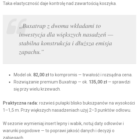
Taka elastyczność daje kontrolę nad zawartością koszyka.
„Buxatrap z dwoma wkładami to
inwestycja dla większych nasadzeń —
stabilna konstrukcja i dłuższa emisja
zapachu.”
Model ok.
82,00 zł
to kompromis — trwałość i rozsądna cena.
Rozwiązanie premium Buxatrap — ok.
135,00 zł
— sprawdzi
się przy wielu krzewach.
Praktyczna rada:
rozwieś pułapki blisko bukszpanów na wysokości
1–1,5 m. Przy większych nasadzeniach użyj 2–3 punktów odłowu.
W sezonie wymieniaj insert lepny i wabik, notuj daty odłowów i
warunki pogodowe — to poprawi jakość danych i decyzji o
zabiegach.