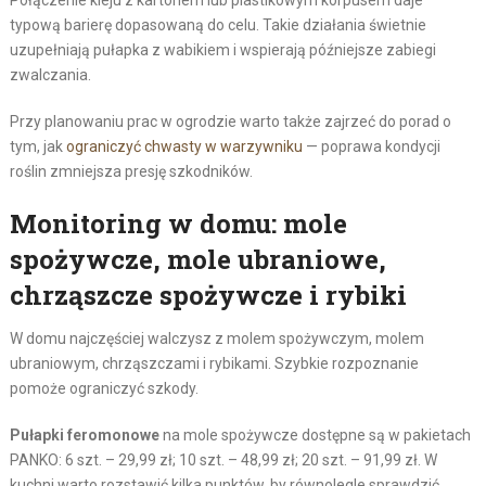
typową barierę dopasowaną do celu. Takie działania świetnie
uzupełniają pułapka z wabikiem i wspierają późniejsze zabiegi
zwalczania.
Przy planowaniu prac w ogrodzie warto także zajrzeć do porad o
tym, jak
ograniczyć chwasty w warzywniku
— poprawa kondycji
roślin zmniejsza presję szkodników.
Monitoring w domu: mole
spożywcze, mole ubraniowe,
chrząszcze spożywcze i rybiki
W domu najczęściej walczysz z molem spożywczym, molem
ubraniowym, chrząszczami i rybikami. Szybkie rozpoznanie
pomoże ograniczyć szkody.
Pułapki feromonowe
na mole spożywcze dostępne są w pakietach
PANKO: 6 szt. – 29,99 zł; 10 szt. – 48,99 zł; 20 szt. – 91,99 zł. W
kuchni warto rozstawić kilka punktów, by równolegle sprawdzić