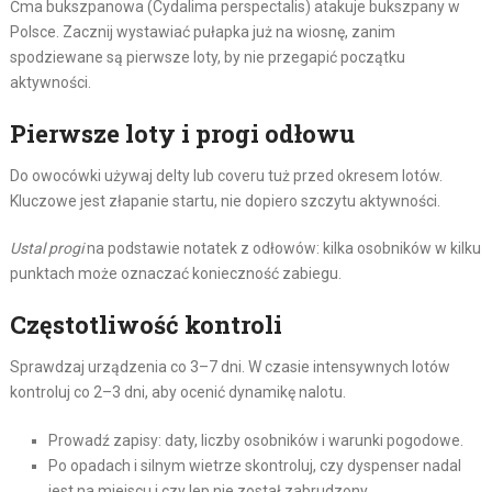
Ćma bukszpanowa (Cydalima perspectalis) atakuje bukszpany w
Polsce. Zacznij wystawiać pułapka już na wiosnę, zanim
spodziewane są pierwsze loty, by nie przegapić początku
aktywności.
Pierwsze loty i progi odłowu
Do owocówki używaj delty lub coveru tuż przed okresem lotów.
Kluczowe jest złapanie startu, nie dopiero szczytu aktywności.
Ustal progi
na podstawie notatek z odłowów: kilka osobników w kilku
punktach może oznaczać konieczność zabiegu.
Częstotliwość kontroli
Sprawdzaj urządzenia co 3–7 dni. W czasie intensywnych lotów
kontroluj co 2–3 dni, aby ocenić dynamikę nalotu.
Prowadź zapisy: daty, liczby osobników i warunki pogodowe.
Po opadach i silnym wietrze skontroluj, czy dyspenser nadal
jest na miejscu i czy lep nie został zabrudzony.