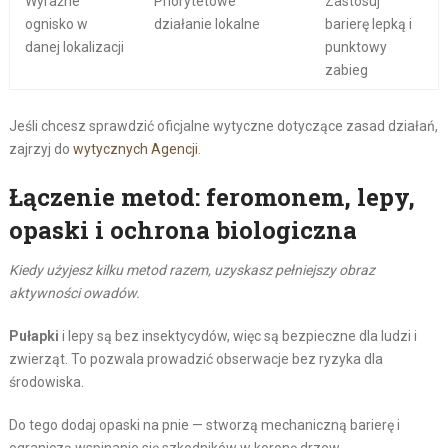
Wyraźne
Priorytetowe
Zastosuj
ognisko w
działanie lokalne
barierę lepką i
danej lokalizacji
punktowy
zabieg
Jeśli chcesz sprawdzić oficjalne wytyczne dotyczące zasad działań,
zajrzyj do
wytycznych Agencji
.
Łączenie metod: feromonem, lepy,
opaski i ochrona biologiczna
Kiedy użyjesz kilku metod razem, uzyskasz pełniejszy obraz
aktywności owadów.
Pułapki
i lepy są bez insektycydów, więc są bezpieczne dla ludzi i
zwierząt. To pozwala prowadzić obserwacje bez ryzyka dla
środowiska.
Do tego dodaj opaski na pnie — stworzą mechaniczną barierę i
ograniczą wspinanie się szkodników w koronę drzew.