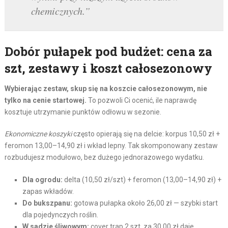
chemicznych.”
Dobór pułapek pod budżet: cena za
szt, zestawy i koszt całosezonowy
Wybierając zestaw, skup się na koszcie całosezonowym, nie
tylko na cenie startowej.
To pozwoli Ci ocenić, ile naprawdę
kosztuje utrzymanie punktów odłowu w sezonie.
Ekonomiczne koszyki
często opierają się na delcie: korpus 10,50 zł +
feromon 13,00–14,90 zł i wkład lepny. Tak skomponowany zestaw
rozbudujesz modułowo, bez dużego jednorazowego wydatku.
Dla ogrodu:
delta (10,50 zł/szt) + feromon (13,00–14,90 zł) +
zapas wkładów.
Do bukszpanu:
gotowa pułapka około 26,00 zł — szybki start
dla pojedynczych roślin.
W sadzie śliwowym:
cover trap 2 szt. za 30,00 zł daje