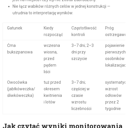
Nie łącz wabików różnych celów w jednej konstrukcji —
utrudnia to interpretację wyników.
Gatunek
Kiedy
Częstotliwość
Próg
rozpocząć
kontroli
ostrzegawc
Ćma
wczesna
3–7 dni; 2–3
pojawienie s
bukszpanowa
wiosna,
dni przy
pierwszych
przed
szczycie
osobników w
pędem
lokalizacjac
liści
Owocówka
tuż przed
3–7 dni;
systematyc
(jabłkóweczka/
okresem
częściej w
wzrost
śliwkóweczka)
kwitnienia
czasie
odłowów
i lotów
wzrostu
przez 2
liczebności
tygodnie
Jak czytać wyniki monitorowania