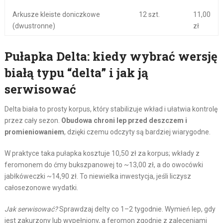
Arkusze kleiste doniczkowe
12 szt.
11,00
(dwustronne)
zł
Pułapka Delta: kiedy wybrać wersję
białą typu “delta” i jak ją
serwisować
Delta biała to prosty korpus, który stabilizuje wkład i ułatwia kontrolę
przez cały sezon.
Obudowa chroni lep przed deszczem i
promieniowaniem
, dzięki czemu odczyty są bardziej wiarygodne.
W praktyce taka pułapka kosztuje 10,50 zł za korpus; wkłady z
feromonem do ćmy bukszpanowej to ~13,00 zł, a do owocówki
jabłkóweczki ~14,90 zł. To niewielka inwestycja, jeśli liczysz
całosezonowe wydatki.
Jak serwisować?
Sprawdzaj delty co 1–2 tygodnie. Wymień lep, gdy
jest zakurzony lub wypełniony, a feromon zgodnie z zaleceniami