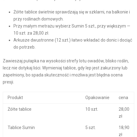
Żółte tablice świetnie sprawdzają się w szklarni, na balkonie i
przy roślinach domowych.
Przy małym metrażu wybierz Sumin 5 szt., przy większym —
10 szt. za 28,00 zł.
Arkusze dwustronne (12 szt.) łatwo wkładać do donic i dociąć
do potrzeb.
Zawieszaj pułapka na wysokości strefy lotu owadów, blisko roślin,
lecz nie dotykaj liści. Wymieniaj tablice, gdy lep jest zakurzony lub
zapełniony, bo spada skuteczność i możliwa jest błędna ocena
presji.
Produkt
Opakowanie
cena
Żółte tablice
10 szt.
28,00
zł
Tablice Sumin
5 szt.
18,90
zł