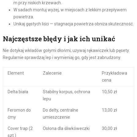
m przy niskich krzewach.
W sadach montuj wyżej, w miejscach z lekkim przepływem
powietrza.
Unikaj gęstych liści — stagnacja powietrza obniża skuteczność.
Najczęstsze błędy i jak ich unikać
Nie dotykaj wkładów gołymi dłońmi; używaj rękawiczek lub pęsety.
Regularnie sprawdzaj lep i wymieniaj go, gdy jest zabrudzony.
Element
Zalecenie
Przykładowa
cena
Delta biała
Stabilny korpus, ochrona
10,50 zł
lepu
Feromon do
Do delty, centralne
13,00 zł
ćmy
umieszczenie
Cover trap (2
Osłona dla śliwkóweczki
30,00 zł
szt.)