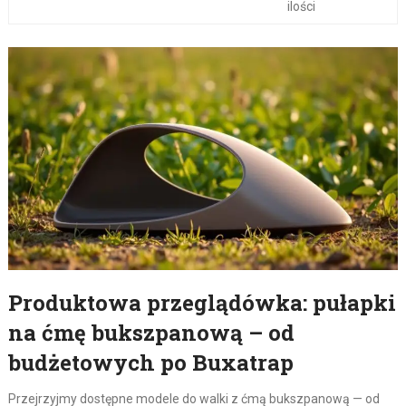
ilości
Produktowa przeglądówka: pułapki
na ćmę bukszpanową – od
budżetowych po Buxatrap
Przejrzyjmy dostępne modele do walki z ćmą bukszpanową — od