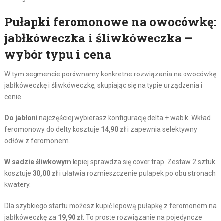
Pułapki feromonowe na owocówkę:
jabłkóweczka i śliwkóweczka –
wybór typu i cena
W tym segmencie porównamy konkretne rozwiązania na owocówkę
jabłkóweczkę i śliwkóweczkę, skupiając się na typie urządzenia i
cenie.
Do jabłoni
najczęściej wybierasz konfigurację delta + wabik. Wkład
feromonowy do delty kosztuje
14,90 zł
i zapewnia selektywny
odłów z feromonem.
W sadzie śliwkowym
lepiej sprawdza się cover trap. Zestaw 2 sztuk
kosztuje
30,00 zł
i ułatwia rozmieszczenie pułapek po obu stronach
kwatery.
Dla szybkiego startu możesz kupić lepową pułapkę z feromonem na
jabłkóweczkę za
19,90 zł
. To proste rozwiązanie na pojedyncze