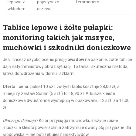
lepowa z
pojedyncze
feromonem
wkładem
drzewa
Tablice lepowe i żółte pułapki:
monitoring takich jak mszyce,
muchówki i szkodniki doniczkowe
Jeśli chcesz szybko ocenić presję
owadów
na balkonie, żółte tablice
dają natychmiastowy obraz sytuacji. To tania i skuteczna metoda,
łatwa do wdrożenia w domu i szklarni.
Oferta i cena:
pakiet 10 szt. żółtych tablic kosztuje 28,00 zł, a
mniejszy zestaw Sumin (5 szt.) to 18,90 zł. Arkusze kleiste
doniczkowe dwustronne występują w opakowaniu 12 szt. za 11,00
zł.
Dlaczego działają?
Kolor przyciąga muchówki, mszyce i białe
muszki, a kleista powierzchnia zatrzymuje owady. Są przyjazne dla
środowiska — nie potrzebujesz insektycydów.