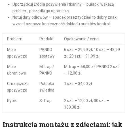
Uporządkuj źródła pożywienia i tkaniny — pułapki wskażą
problem, porządki go ograniczą.
Notuj daty odłowów — spadek przez tydzień to dobry znak;
wzrost oznacza konieczność dokładu punktów kontroli.
Problem
Produkt
Opakowanie / cena
Mole
PANKO
6 szt. – 29,99 zł; 10 szt. – 48,99
spożywcze
zestawy
zł; 20 szt. – 91,99 zł
Mole
M‑trap /
M‑trap – 68,00 zł; PANKO 2 szt.
ubraniowe
PANKO
– 12,00 zł
Chrząszcze
Pułapka
1 szt. – 34,00 zł
spożywcze
świetlna
Rybiki
S‑Trap
2 szt. – 12,00 zł; 30 szt. –
130,38 zł
Instrukcja montażu z zdjęciami: jak