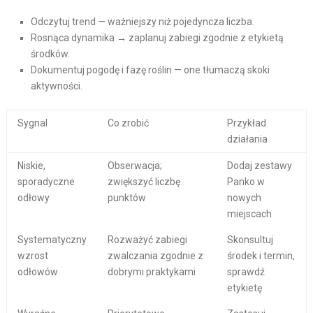
Odczytuj trend — ważniejszy niż pojedyncza liczba.
Rosnąca dynamika → zaplanuj zabiegi zgodnie z etykietą
środków.
Dokumentuj pogodę i fazę roślin — one tłumaczą skoki
aktywności.
Sygnal
Co zrobić
Przykład
działania
Niskie,
Obserwacja;
Dodaj zestawy
sporadyczne
zwiększyć liczbę
Panko w
odłowy
punktów
nowych
miejscach
Systematyczny
Rozważyć zabiegi
Skonsultuj
wzrost
zwalczania zgodnie z
środek i termin,
odłowów
dobrymi praktykami
sprawdź
etykietę