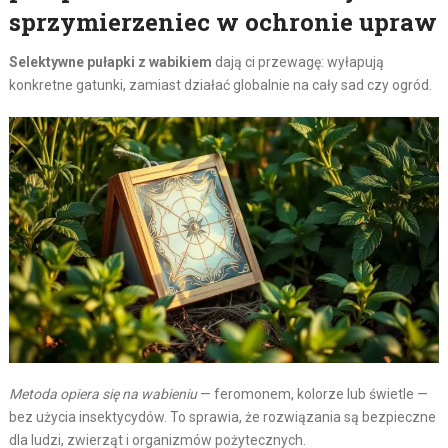
sprzymierzeniec w ochronie upraw
Selektywne pułapki z wabikiem
dają ci przewagę: wyłapują
konkretne gatunki, zamiast działać globalnie na cały sad czy ogród.
Metoda opiera się na wabieniu
— feromonem, kolorze lub świetle —
bez użycia insektycydów. To sprawia, że rozwiązania są bezpieczne
dla ludzi, zwierząt i organizmów pożytecznych.