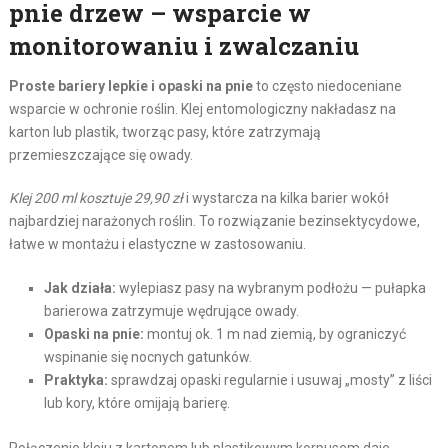
pnie drzew – wsparcie w
monitorowaniu i zwalczaniu
Proste bariery lepkie i opaski na pnie
to często niedoceniane
wsparcie w ochronie roślin. Klej entomologiczny nakładasz na
karton lub plastik, tworząc pasy, które zatrzymają
przemieszczające się owady.
Klej 200 ml kosztuje 29,90 zł
i wystarcza na kilka barier wokół
najbardziej narażonych roślin. To rozwiązanie bezinsektycydowe,
łatwe w montażu i elastyczne w zastosowaniu.
Jak działa:
wylepiasz pasy na wybranym podłożu — pułapka
barierowa zatrzymuje wędrujące owady.
Opaski na pnie:
montuj ok. 1 m nad ziemią, by ograniczyć
wspinanie się nocnych gatunków.
Praktyka:
sprawdzaj opaski regularnie i usuwaj „mosty” z liści
lub kory, które omijają barierę.
Połączenie kleju z kartonem lub plastikowym korpusem daje