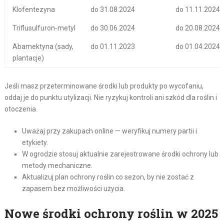
Klofentezyna
do 31.08.2024
do 11.11.2024
Triflusulfuron‑metyl
do 30.06.2024
do 20.08.2024
Abamektyna (sady,
do 01.11.2023
do 01.04.2024
plantacje)
Jeśli masz przeterminowane środki lub produkty po wycofaniu,
oddaj je do punktu utylizacji. Nie ryzykuj kontroli ani szkód dla roślin i
otoczenia.
Uważaj przy zakupach online — weryfikuj numery partii i
etykiety.
W ogrodzie stosuj aktualnie zarejestrowane środki ochrony lub
metody mechaniczne.
Aktualizuj plan ochrony roślin co sezon, by nie zostać z
zapasem bez możliwości użycia.
Nowe środki ochrony roślin w 2025