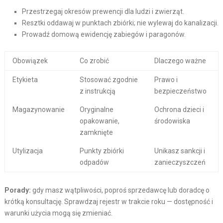
Przestrzegaj okresów prewencji dla ludzi i zwierząt.
Resztki oddawaj w punktach zbiórki; nie wylewaj do kanalizacji.
Prowadź domową ewidencję zabiegów i paragonów.
Obowiązek
Co zrobić
Dlaczego ważne
Etykieta
Stosować zgodnie
Prawo i
z instrukcją
bezpieczeństwo
Magazynowanie
Oryginalne
Ochrona dzieci i
opakowanie,
środowiska
zamknięte
Utylizacja
Punkty zbiórki
Unikasz sankcji i
odpadów
zanieczyszczeń
Porady:
gdy masz wątpliwości, poproś sprzedawcę lub doradcę o
krótką konsultację. Sprawdzaj rejestr w trakcie roku — dostępność i
warunki użycia mogą się zmieniać.