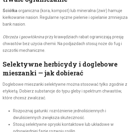
Ściółka
organiczna (kora, kompost) lub mineralna (żwir) hamuje
kiełkowanie nasion. Regularne ręczne pielenie i opielanie zmniejsza
bank nasion.
Obrzeża i geowłóknina
przy krawędziach rabat ograniczają presję
chwastów bez użycia chemii. Na podjazdach stosuj noże do fug i
szczotki mechaniczne.
Selektywne herbicydy i doglebowe
mieszanki — jak dobierać
Doglebowe mieszanki selektywne można stosować tylko zgodnie z
etykietą. Dobierz substancje do typu gleby i spektrum chwastów,
które chcesz zwalczać.
Rozpoznaj gatunki: rozróżnienie jednoliściennych i
dwuliściennych zwiększa skuteczność.
Stosuj selektywne opryski kontaktowe lub układowe w
odpowiedniej fazie rozwoju roślin.