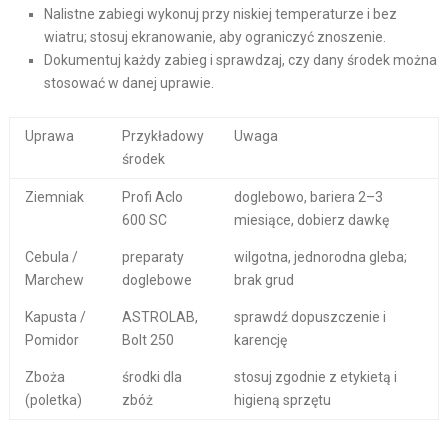
Nalistne zabiegi wykonuj przy niskiej temperaturze i bez
wiatru; stosuj ekranowanie, aby ograniczyć znoszenie.
Dokumentuj każdy zabieg i sprawdzaj, czy dany środek można
stosować w danej uprawie.
Uprawa
Przykładowy
Uwaga
środek
Ziemniak
Profi Aclo
doglebowo, bariera 2–3
600 SC
miesiące, dobierz dawkę
Cebula /
preparaty
wilgotna, jednorodna gleba;
Marchew
doglebowe
brak grud
Kapusta /
ASTROLAB,
sprawdź dopuszczenie i
Pomidor
Bolt 250
karencję
Zboża
środki dla
stosuj zgodnie z etykietą i
(poletka)
zbóż
higieną sprzętu