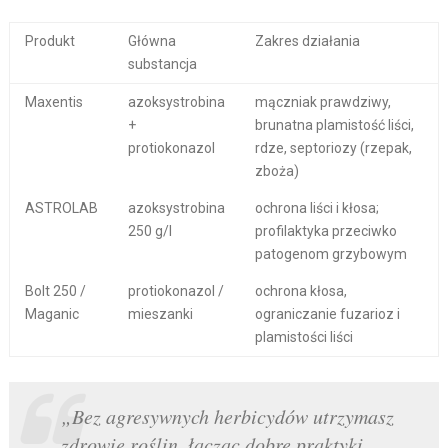
Produkt
Główna
Zakres działania
substancja
Maxentis
azoksystrobina
mączniak prawdziwy,
+
brunatna plamistość liści,
protiokonazol
rdze, septoriozy (rzepak,
zboża)
ASTROLAB
azoksystrobina
ochrona liści i kłosa;
250 g/l
profilaktyka przeciwko
patogenom grzybowym
Bolt 250 /
protiokonazol /
ochrona kłosa,
Maganic
mieszanki
ograniczanie fuzarioz i
plamistości liści
„Bez agresywnych herbicydów utrzymasz
zdrowie roślin, łącząc dobre praktyki