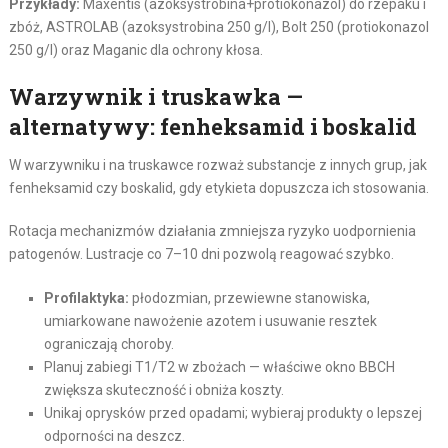
Przykłady:
Maxentis (azoksystrobina+protiokonazol) do rzepaku i
zbóż, ASTROLAB (azoksystrobina 250 g/l), Bolt 250 (protiokonazol
250 g/l) oraz Maganic dla ochrony kłosa.
Warzywnik i truskawka —
alternatywy: fenheksamid i boskalid
W warzywniku i na truskawce rozważ substancje z innych grup, jak
fenheksamid czy boskalid, gdy etykieta dopuszcza ich stosowania.
Rotacja mechanizmów działania zmniejsza ryzyko uodpornienia
patogenów. Lustracje co 7–10 dni pozwolą reagować szybko.
Profilaktyka:
płodozmian, przewiewne stanowiska,
umiarkowane nawożenie azotem i usuwanie resztek
ograniczają choroby.
Planuj zabiegi T1/T2 w zbożach — właściwe okno BBCH
zwiększa skuteczność i obniża koszty.
Unikaj oprysków przed opadami; wybieraj produkty o lepszej
odporności na deszcz.