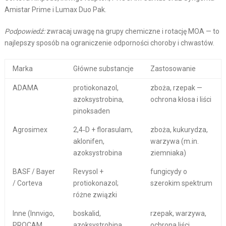
Amistar Prime i Lumax Duo Pak.
Podpowiedź:
zwracaj uwagę na grupy chemiczne i rotację MOA — to
najlepszy sposób na ograniczenie odporności choroby i chwastów.
Marka
Główne substancje
Zastosowanie
ADAMA
protiokonazol,
zboża, rzepak —
azoksystrobina,
ochrona kłosa i liści
pinoksaden
Agrosimex
2,4‑D + florasulam,
zboża, kukurydza,
aklonifen,
warzywa (m.in.
azoksystrobina
ziemniaka)
BASF / Bayer
Revysol +
fungicydy o
/ Corteva
protiokonazol;
szerokim spektrum
różne związki
Inne (Innvigo,
boskalid,
rzepak, warzywa,
PROCAM,
azoksystrobina,
ochrona liści