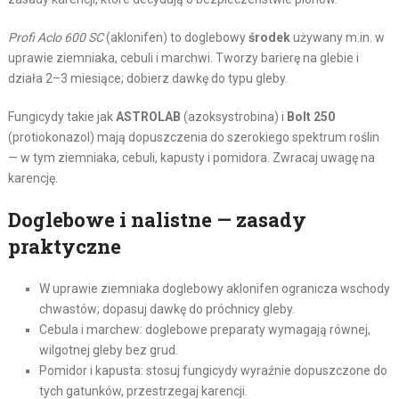
Profi Aclo 600 SC
(aklonifen) to doglebowy
środek
używany m.in. w
uprawie ziemniaka, cebuli i marchwi. Tworzy barierę na glebie i
działa 2–3 miesiące; dobierz dawkę do typu gleby.
Fungicydy takie jak
ASTROLAB
(azoksystrobina) i
Bolt 250
(protiokonazol) mają dopuszczenia do szerokiego spektrum roślin
— w tym ziemniaka, cebuli, kapusty i pomidora. Zwracaj uwagę na
karencję.
Doglebowe i nalistne — zasady
praktyczne
W uprawie ziemniaka doglebowy aklonifen ogranicza wschody
chwastów; dopasuj dawkę do próchnicy gleby.
Cebula i marchew: doglebowe preparaty wymagają równej,
wilgotnej gleby bez grud.
Pomidor i kapusta: stosuj fungicydy wyraźnie dopuszczone do
tych gatunków, przestrzegaj karencji.