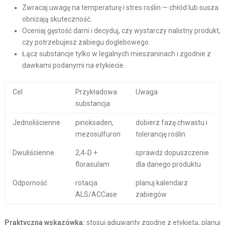
Zwracaj uwagę na temperaturę i stres roślin — chłód lub susza
obniżają skuteczność.
Oceniaj gęstość darni i decyduj, czy wystarczy nalistny produkt,
czy potrzebujesz zabiegu doglebowego.
Łącz substancje tylko w legalnych mieszaninach i zgodnie z
dawkami podanymi na etykiecie.
Cel
Przykładowa
Uwaga
substancja
Jednoliścienne
pinoksaden,
dobierz fazę chwastu i
mezosulfuron
tolerancję roślin
Dwuliścienne
2,4‑D +
sprawdź dopuszczenie
florasulam
dla danego produktu
Odporność
rotacja
planuj kalendarz
ALS/ACCase
zabiegów
Praktyczna wskazówka:
stosuj adiuwanty zgodne z etykietą, planuj