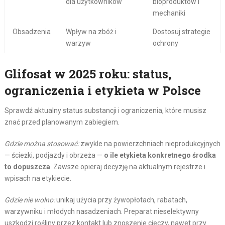
dla użytkowników
bioproduktów i
mechaniki
Obsadzenia
Wpływ na zbóż i
Dostosuj strategie
warzyw
ochrony
Glifosat w 2025 roku: status,
ograniczenia i etykieta w Polsce
Sprawdź aktualny status substancji i ograniczenia, które musisz
znać przed planowanym zabiegiem.
Gdzie można stosować:
zwykle na powierzchniach nieprodukcyjnych
— ścieżki, podjazdy i obrzeża —
o ile etykieta konkretnego środka
to dopuszcza
. Zawsze opieraj decyzję na aktualnym rejestrze i
wpisach na etykiecie.
Gdzie nie wolno:
unikaj użycia przy żywopłotach, rabatach,
warzywniku i młodych nasadzeniach. Preparat nieselektywny
uszkodzi rośliny przez kontakt lub znoszenie cieczy, nawet przy