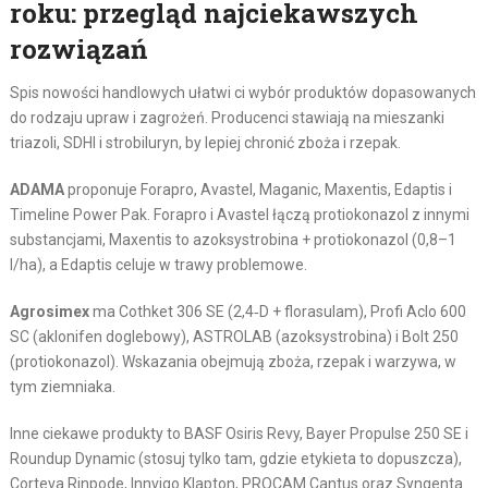
roku: przegląd najciekawszych
rozwiązań
Spis nowości handlowych ułatwi ci wybór produktów dopasowanych
do rodzaju upraw i zagrożeń. Producenci stawiają na mieszanki
triazoli, SDHI i strobiluryn, by lepiej chronić zboża i rzepak.
ADAMA
proponuje Forapro, Avastel, Maganic, Maxentis, Edaptis i
Timeline Power Pak. Forapro i Avastel łączą protiokonazol z innymi
substancjami, Maxentis to azoksystrobina + protiokonazol (0,8–1
l/ha), a Edaptis celuje w trawy problemowe.
Agrosimex
ma Cothket 306 SE (2,4‑D + florasulam), Profi Aclo 600
SC (aklonifen doglebowy), ASTROLAB (azoksystrobina) i Bolt 250
(protiokonazol). Wskazania obejmują zboża, rzepak i warzywa, w
tym ziemniaka.
Inne ciekawe produkty to BASF Osiris Revy, Bayer Propulse 250 SE i
Roundup Dynamic (stosuj tylko tam, gdzie etykieta to dopuszcza),
Corteva Rinpode, Innvigo Klapton, PROCAM Cantus oraz Syngenta