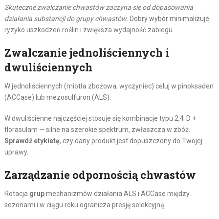
Skuteczne zwalczanie chwastów zaczyna się od dopasowania
działania substancji do grupy chwastów.
Dobry wybór minimalizuje
ryzyko uszkodzeń roślin i zwiększa wydajność zabiegu.
Zwalczanie jednoliściennych i
dwuliściennych
W jednoliściennych (miotła zbożowa, wyczyniec) celuj w pinoksaden
(ACCase) lub mezosulfuron (ALS).
W dwuliścienne najczęściej stosuje się kombinacje typu 2,4‑D +
florasulam — silne na szerokie spektrum, zwłaszcza w zbóż.
Sprawdź etykietę
, czy dany produkt jest dopuszczony do Twojej
uprawy.
Zarządzanie odpornością chwastów
Rotacja
grup
mechanizmów działania ALS i ACCase między
sezonami i w ciągu roku ogranicza presję selekcyjną.