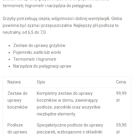
termometr, higrometr i narzędzia do pielęgnacji.
Grzyby potrzebują ciepła, wilgotności i dobrej wentylacji
6
. Gleba
powinna być żyzna i przepuszczalna. Najlepszy pH podłoża to
neutralny, od 6,5 do 7,0.
Zestaw do uprawy grzybów
Pojemniki, siatki lub worki
Termometr i higrometr
Narzędzia do pielęgnacji upraw
Nazwa
Opis
Cena
Zestaw do
Kompletny zestaw do uprawy
99,99
uprawy
boczników w domu, zawierający
zł
boczników
podłoże, zarodniki oraz wszystkie
niezbędne elementy.
Podłoże
Specjalistyczne podłoże do uprawy
59,90
do uprawy
pieczarek, wzbogacone o składniki
zł