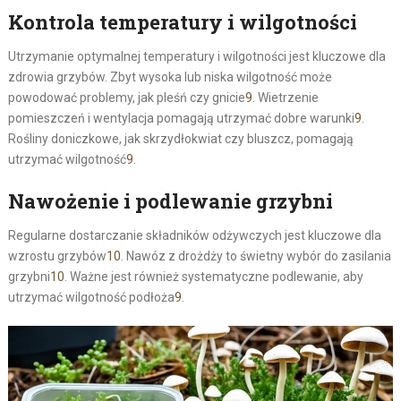
Kontrola temperatury i wilgotności
Utrzymanie optymalnej temperatury i wilgotności jest kluczowe dla
zdrowia grzybów. Zbyt wysoka lub niska wilgotność może
powodować problemy, jak pleśń czy gnicie
9
. Wietrzenie
pomieszczeń i wentylacja pomagają utrzymać dobre warunki
9
.
Rośliny doniczkowe, jak skrzydłokwiat czy bluszcz, pomagają
utrzymać wilgotność
9
.
Nawożenie i podlewanie grzybni
Regularne dostarczanie składników odżywczych jest kluczowe dla
wzrostu grzybów
10
. Nawóz z drożdży to świetny wybór do zasilania
grzybni
10
. Ważne jest również systematyczne podlewanie, aby
utrzymać wilgotność podłoża
9
.