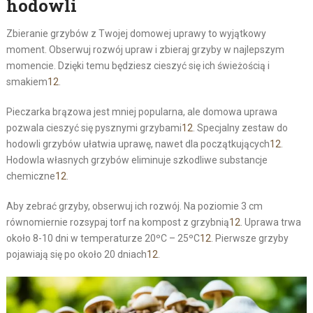
hodowli
Zbieranie grzybów z Twojej domowej uprawy to wyjątkowy
moment. Obserwuj rozwój upraw i zbieraj grzyby w najlepszym
momencie. Dzięki temu będziesz cieszyć się ich świeżością i
smakiem
12
.
Pieczarka brązowa jest mniej popularna, ale domowa uprawa
pozwala cieszyć się pysznymi grzybami
12
. Specjalny zestaw do
hodowli grzybów ułatwia uprawę, nawet dla początkujących
12
.
Hodowla własnych grzybów eliminuje szkodliwe substancje
chemiczne
12
.
Aby zebrać grzyby, obserwuj ich rozwój. Na poziomie 3 cm
równomiernie rozsypaj torf na kompost z grzybnią
12
. Uprawa trwa
około 8-10 dni w temperaturze 20ºC – 25ºC
12
. Pierwsze grzyby
pojawiają się po około 20 dniach
12
.