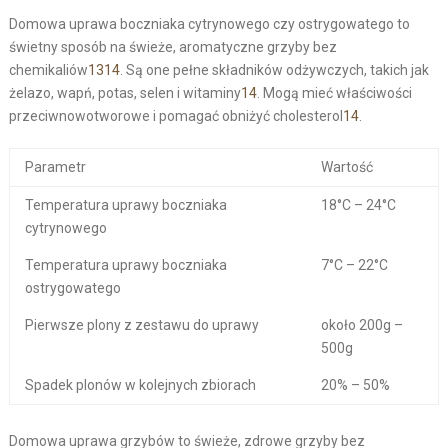
Domowa uprawa boczniaka cytrynowego czy ostrygowatego to
świetny sposób na świeże, aromatyczne grzyby bez
chemikaliów
13
14
. Są one pełne składników odżywczych, takich jak
żelazo, wapń, potas, selen i witaminy
14
. Mogą mieć właściwości
przeciwnowotworowe i pomagać obniżyć cholesterol
14
.
Parametr
Wartość
Temperatura uprawy boczniaka
18°C – 24°C
cytrynowego
Temperatura uprawy boczniaka
7°C – 22°C
ostrygowatego
Pierwsze plony z zestawu do uprawy
około 200g –
500g
Spadek plonów w kolejnych zbiorach
20% – 50%
Domowa uprawa grzybów to świeże, zdrowe grzyby bez