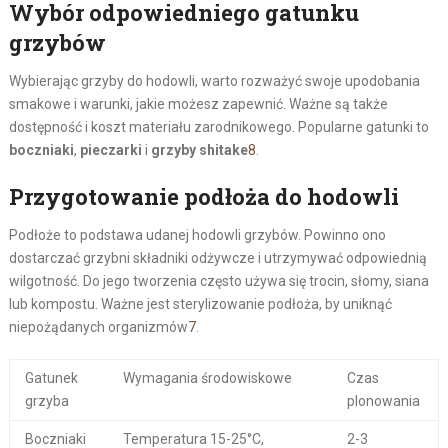
Wybór odpowiedniego gatunku
grzybów
Wybierając grzyby do hodowli, warto rozważyć swoje upodobania
smakowe i warunki, jakie możesz zapewnić. Ważne są także
dostępność i koszt materiału zarodnikowego. Popularne gatunki to
boczniaki
,
pieczarki
i
grzyby shitake
8
.
Przygotowanie podłoża do hodowli
Podłoże to podstawa udanej hodowli grzybów. Powinno ono
dostarczać grzybni składniki odżywcze i utrzymywać odpowiednią
wilgotność. Do jego tworzenia często używa się trocin, słomy, siana
lub kompostu. Ważne jest sterylizowanie podłoża, by uniknąć
niepożądanych organizmów
7
.
Gatunek
Wymagania środowiskowe
Czas
grzyba
plonowania
Boczniaki
Temperatura 15-25°C,
2-3