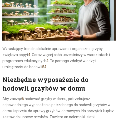
Wzrastający trend na lokalnie uprawiane i organiczne grzyby
zwiększa popyt
4
. Coraz więcej osób uczestniczy w warsztatach i
programach edukacyjnych
4
. To pomaga zdobyć wiedzę i
umiejętności do hodowli
5
4
.
Niezbędne wyposażenie do
hodowli grzybów w domu
Aby zacząć
6
hodować grzyby w domu, potrzebujesz
odpowiedniego
wyposażenia potrzebnego do hodowli grzybów w
domu
i
sprzętu do uprawy grzybów domowych
. Na początek kupisz
zestaw do uprawy grzybów. Zawiera on pojemniki, siatki,