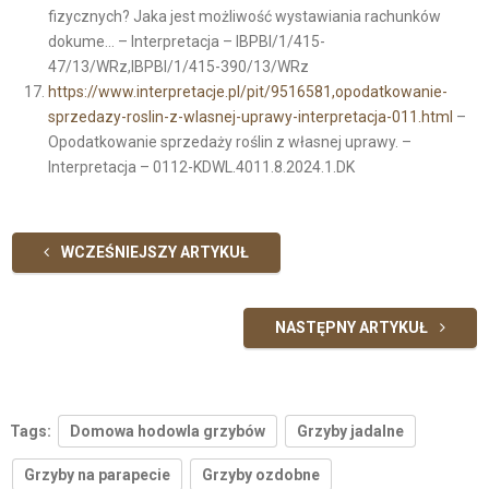
fizycznych? Jaka jest możliwość wystawiania rachunków
dokume… – Interpretacja – IBPBI/1/415-
47/13/WRz,IBPBI/1/415-390/13/WRz
https://www.interpretacje.pl/pit/9516581,opodatkowanie-
sprzedazy-roslin-z-wlasnej-uprawy-interpretacja-011.html
–
Opodatkowanie sprzedaży roślin z własnej uprawy. –
Interpretacja – 0112-KDWL.4011.8.2024.1.DK
WCZEŚNIEJSZY ARTYKUŁ
NASTĘPNY ARTYKUŁ
Tags:
Domowa hodowla grzybów
Grzyby jadalne
Grzyby na parapecie
Grzyby ozdobne