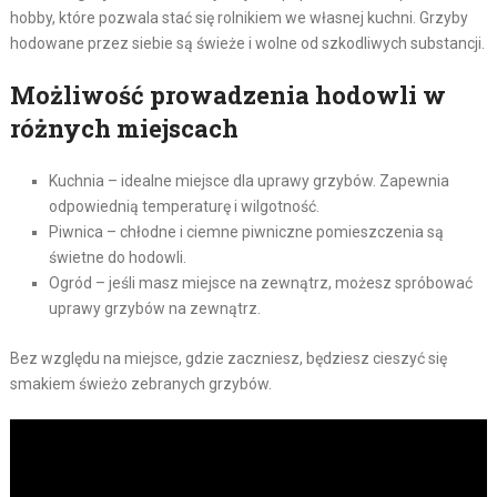
hobby, które pozwala stać się rolnikiem we własnej kuchni. Grzyby
hodowane przez siebie są świeże i wolne od szkodliwych substancji.
Możliwość prowadzenia hodowli w
różnych miejscach
Kuchnia – idealne miejsce dla uprawy grzybów. Zapewnia
odpowiednią temperaturę i wilgotność.
Piwnica – chłodne i ciemne piwniczne pomieszczenia są
świetne do hodowli.
Ogród – jeśli masz miejsce na zewnątrz, możesz spróbować
uprawy grzybów na zewnątrz.
Bez względu na miejsce, gdzie zaczniesz, będziesz cieszyć się
smakiem świeżo zebranych grzybów.