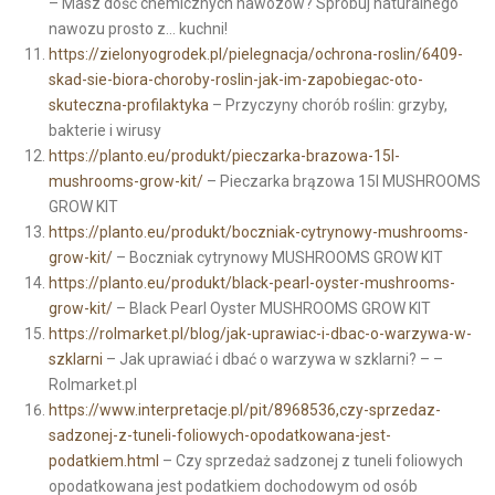
– Masz dość chemicznych nawozów? Spróbuj naturalnego
nawozu prosto z… kuchni!
https://zielonyogrodek.pl/pielegnacja/ochrona-roslin/6409-
skad-sie-biora-choroby-roslin-jak-im-zapobiegac-oto-
skuteczna-profilaktyka
– Przyczyny chorób roślin: grzyby,
bakterie i wirusy
https://planto.eu/produkt/pieczarka-brazowa-15l-
mushrooms-grow-kit/
– Pieczarka brązowa 15l MUSHROOMS
GROW KIT
https://planto.eu/produkt/boczniak-cytrynowy-mushrooms-
grow-kit/
– Boczniak cytrynowy MUSHROOMS GROW KIT
https://planto.eu/produkt/black-pearl-oyster-mushrooms-
grow-kit/
– Black Pearl Oyster MUSHROOMS GROW KIT
https://rolmarket.pl/blog/jak-uprawiac-i-dbac-o-warzywa-w-
szklarni
– Jak uprawiać i dbać o warzywa w szklarni? – –
Rolmarket.pl
https://www.interpretacje.pl/pit/8968536,czy-sprzedaz-
sadzonej-z-tuneli-foliowych-opodatkowana-jest-
podatkiem.html
– Czy sprzedaż sadzonej z tuneli foliowych
opodatkowana jest podatkiem dochodowym od osób