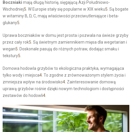
Boczniaki
mają długą historię, sięgającą Azji Południowo-
Wschodniej
5
. W Europie stały się popularne w XIX wieku
5
. Są bogate
w witaminy B, D, C, mają właściwości przeciwutleniające i beta-
glukany
5
.
Uprawa boczniaków w domu jest prosta i pozwala na świeże grzyby
przez cały rok
5
. Są świetnym zamiennikiem mięsa dla wegetarian i
wegan
5
. Doskonale pasują do różnych potraw, dodając smaku i
tekstury
5
.
Domowa hodowla grzybów to ekologiczna praktyka, wymagająca
tylko wody i miejsca
4
. To zgodne z zrównoważonym stylem życia i
zmniejsza wpływ na środowisko
4
. Zainteresowanie domową
uprawą grzybów rośnie dzięki nowym technologiom i dostępności
zestawów do hodowli
4
.