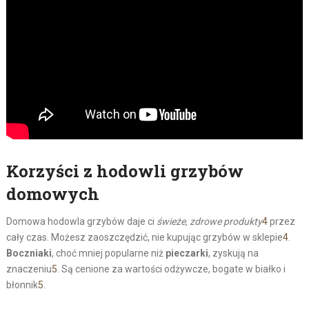
Korzyści z hodowli grzybów
domowych
Domowa hodowla grzybów daje ci
świeże, zdrowe produkty
4
przez
cały czas. Możesz zaoszczędzić, nie kupując grzybów w sklepie
4
.
Boczniaki
, choć mniej popularne niż
pieczarki
, zyskują na
znaczeniu
5
. Są cenione za wartości odżywcze, bogate w białko i
błonnik
5
.