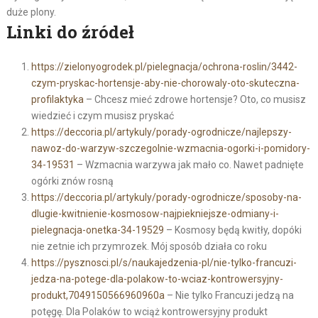
duże plony.
Linki do źródeł
https://zielonyogrodek.pl/pielegnacja/ochrona-roslin/3442-
czym-pryskac-hortensje-aby-nie-chorowaly-oto-skuteczna-
profilaktyka
– Chcesz mieć zdrowe hortensje? Oto, co musisz
wiedzieć i czym musisz pryskać
https://deccoria.pl/artykuly/porady-ogrodnicze/najlepszy-
nawoz-do-warzyw-szczegolnie-wzmacnia-ogorki-i-pomidory-
34-19531
– Wzmacnia warzywa jak mało co. Nawet padnięte
ogórki znów rosną
https://deccoria.pl/artykuly/porady-ogrodnicze/sposoby-na-
dlugie-kwitnienie-kosmosow-najpiekniejsze-odmiany-i-
pielegnacja-onetka-34-19529
– Kosmosy będą kwitły, dopóki
nie zetnie ich przymrozek. Mój sposób działa co roku
https://pysznosci.pl/s/naukajedzenia-pl/nie-tylko-francuzi-
jedza-na-potege-dla-polakow-to-wciaz-kontrowersyjny-
produkt,7049150566960960a
– Nie tylko Francuzi jedzą na
potęgę. Dla Polaków to wciąż kontrowersyjny produkt