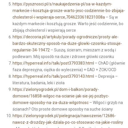
https://pysznosci.pl/s/naukajedzenia-pl/sa-w-kazdym-
markecie-i-kosztuja-grosze-warto-jesc-codziennie-bo-zbijaja-
cholesterol-i-wspieraja-serce,7046233618231008a
– Są w
każdym markecie i kosztują grosze. Warto jeść codziennie, bo
zbijają cholesterol i wspierają serce
https://deccoria.pl/artykuly/porady-ogrodnicze/prosty-ale-
bardzo-skuteczny-sposob-na-duze-glowki-czosnku-stosuje-
regularnie-34-19472
– Suszę, ścieram, mieszam z wodą i
podlewam. Mój sposób na duże i zdrowe główki czosnku
https://hyperreal.info/talk/post3793383.html
– ChAD (głównie
faza depresyjna, ciężka do wyleczenia) + GAD + ZOK/OCD
https://hyperreal.info/talk/post3793143.html
– Depresja –
literatura, badania, leki i zioła
https://zielonyogrodek.pl/dom-i-balkon/porady-
domowe/16858-wilgoc-na-scianie-jak-sie-jej-pozbyc-
domowe-sposoby-na-za-duza-wilgotnosc
– Wilgoć i grzyb na
ścianach? Oto proste domowe sposoby na suche ściany
https://zielonyogrodek.pl/pielegnacja/nawozenie/12686-
nawoz-z-drozdzy-jak-dziala-po-co-stosowac-na-jakie-rosliny