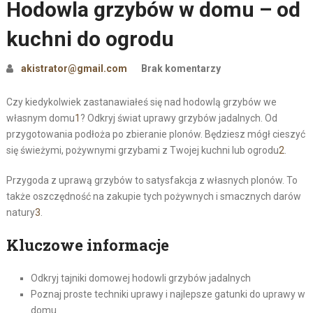
Hodowla grzybów w domu – od
kuchni do ogrodu
akistrator@gmail.com
Brak komentarzy
Czy kiedykolwiek zastanawiałeś się nad hodowlą grzybów we
własnym domu
1
? Odkryj świat uprawy grzybów jadalnych. Od
przygotowania podłoża po zbieranie plonów. Będziesz mógł cieszyć
się świeżymi, pożywnymi grzybami z Twojej kuchni lub ogrodu
2
.
Przygoda z uprawą grzybów to satysfakcja z własnych plonów. To
także oszczędność na zakupie tych pożywnych i smacznych darów
natury
3
.
Kluczowe informacje
Odkryj tajniki domowej hodowli grzybów jadalnych
Poznaj proste techniki uprawy i najlepsze gatunki do uprawy w
domu