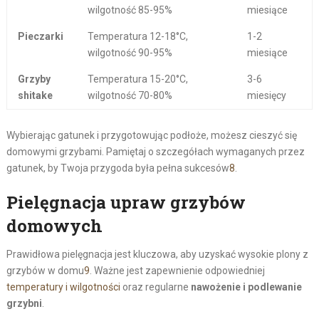
wilgotność 85-95%
miesiące
Pieczarki
Temperatura 12-18°C,
1-2
wilgotność 90-95%
miesiące
Grzyby
Temperatura 15-20°C,
3-6
shitake
wilgotność 70-80%
miesięcy
Wybierając gatunek i przygotowując podłoże, możesz cieszyć się
domowymi grzybami. Pamiętaj o szczegółach wymaganych przez
gatunek, by Twoja przygoda była pełna sukcesów
8
.
Pielęgnacja upraw grzybów
domowych
Prawidłowa pielęgnacja jest kluczowa, aby uzyskać wysokie plony z
grzybów w domu
9
. Ważne jest zapewnienie odpowiedniej
temperatury i wilgotności
oraz regularne
nawożenie i podlewanie
grzybni
.