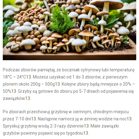
Podczas zbiorów pamiętaj, że boczniak cytrynowy lubi temperaturę
18°C – 24°C
13
. Możesz uzyskać od 1 do 3 zbiorów, z pierwszym
plonem około 200g – 500g
13
. Kolejne zbiory będą mniejsze o 20% –
50%
13
. Grzyby są gotowe do zbioru po 5-7 dniach od pojawienia się
zawiązków
13
.
Po zbiorach przechowuj grzybnię w ciemnym, chłodnym miejscu
przez 7-10 dni
13
. Następnie namocz ją w zimnej wodzie na noc
13
.
Spryskuj grzybnię wodą 2-3 razy dziennie
13
. Małe zawiązki
grzybów powinny pojawić się po tygodniu
13
.