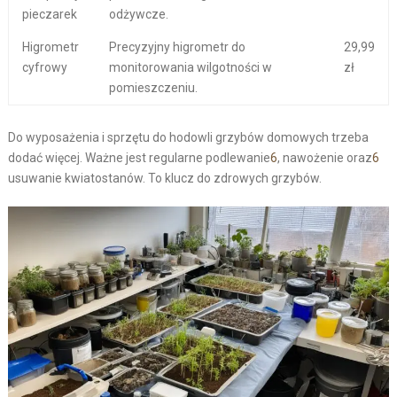
pieczarek
odżywcze.
Higrometr
Precyzyjny higrometr do
29,99
cyfrowy
monitorowania wilgotności w
zł
pomieszczeniu.
Do
wyposażenia
i
sprzętu
do
hodowli grzybów domowych
trzeba
dodać więcej. Ważne jest regularne podlewanie
6
, nawożenie oraz
6
usuwanie kwiatostanów. To klucz do zdrowych grzybów.