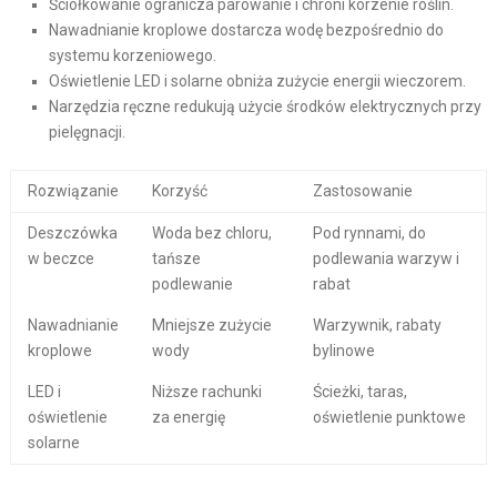
Ściółkowanie ogranicza parowanie i chroni korzenie roślin.
Nawadnianie kroplowe dostarcza wodę bezpośrednio do
systemu korzeniowego.
Oświetlenie LED i solarne obniża zużycie energii wieczorem.
Narzędzia ręczne redukują użycie środków elektrycznych przy
pielęgnacji.
Rozwiązanie
Korzyść
Zastosowanie
Deszczówka
Woda bez chloru,
Pod rynnami, do
w beczce
tańsze
podlewania warzyw i
podlewanie
rabat
Nawadnianie
Mniejsze zużycie
Warzywnik, rabaty
kroplowe
wody
bylinowe
LED i
Niższe rachunki
Ścieżki, taras,
oświetlenie
za energię
oświetlenie punktowe
solarne