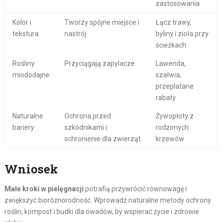
zastosowania
Kolor i
Tworzy spójne miejsce i
Łącz trawy,
tekstura
nastrój
byliny i zioła przy
ścieżkach
Rośliny
Przyciągają zapylacze
Lawenda,
miododajne
szałwia,
przeplatane
rabaty
Naturalne
Ochrona przed
Żywopłoty z
bariery
szkodnikami i
rodzimych
schronienie dla zwierząt
krzewów
Wniosek
Małe kroki w pielęgnacji
potrafią przywrócić równowagę i
zwiększyć bioróżnorodność. Wprowadź naturalne metody ochrony
roślin, kompost i budki dla owadów, by wspierać życie i zdrowie