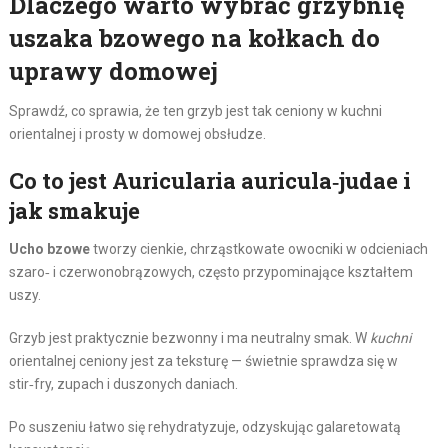
Dlaczego warto wybrać grzybnię
uszaka bzowego na kołkach do
uprawy domowej
Sprawdź, co sprawia, że ten grzyb jest tak ceniony w kuchni
orientalnej i prosty w domowej obsłudze.
Co to jest Auricularia auricula‑judae i
jak smakuje
Ucho bzowe
tworzy cienkie, chrząstkowate owocniki w odcieniach
szaro‑ i czerwonobrązowych, często przypominające kształtem
uszy.
Grzyb jest praktycznie bezwonny i ma neutralny smak. W
kuchni
orientalnej ceniony jest za teksturę — świetnie sprawdza się w
stir‑fry, zupach i duszonych daniach.
Po suszeniu łatwo się rehydratyzuje, odzyskując galaretowatą