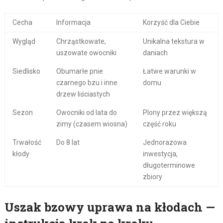
Cecha
Informacja
Korzyść dla Ciebie
Wygląd
Chrząstkowate,
Unikalna tekstura w
uszowate owocniki
daniach
Siedlisko
Obumarłe pnie
Łatwe warunki w
czarnego bzu i inne
domu
drzew liściastych
Sezon
Owocniki od lata do
Plony przez większą
zimy (czasem wiosna)
część roku
Trwałość
Do 8 lat
Jednorazowa
kłody
inwestycja,
długoterminowe
zbiory
Uszak bzowy uprawa na kłodach —