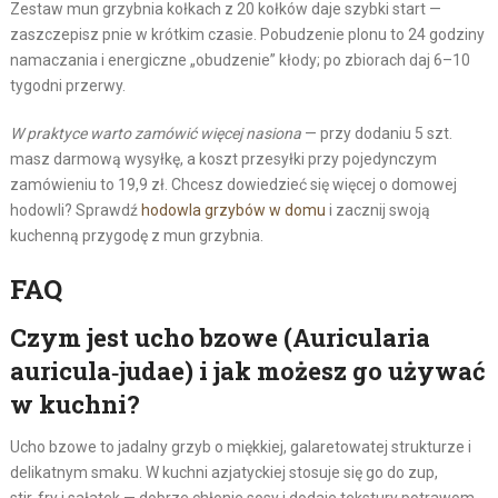
Zestaw mun grzybnia kołkach z 20 kołków daje szybki start —
zaszczepisz pnie w krótkim czasie. Pobudzenie plonu to 24 godziny
namaczania i energiczne „obudzenie” kłody; po zbiorach daj 6–10
tygodni przerwy.
W praktyce warto zamówić więcej nasiona
— przy dodaniu 5 szt.
masz darmową wysyłkę, a koszt przesyłki przy pojedynczym
zamówieniu to 19,9 zł. Chcesz dowiedzieć się więcej o domowej
hodowli? Sprawdź
hodowla grzybów w domu
i zacznij swoją
kuchenną przygodę z mun grzybnia.
FAQ
Czym jest ucho bzowe (Auricularia
auricula‑judae) i jak możesz go używać
w kuchni?
Ucho bzowe to jadalny grzyb o miękkiej, galaretowatej strukturze i
delikatnym smaku. W kuchni azjatyckiej stosuje się go do zup,
stir‑fry i sałatek — dobrze chłonie sosy i dodaje tekstury potrawom.