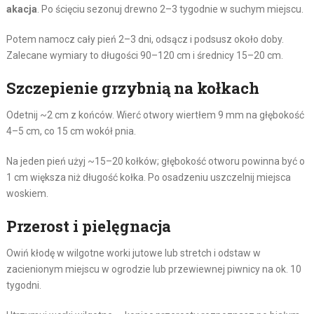
akacja
. Po ścięciu sezonuj drewno 2–3 tygodnie w suchym miejscu.
Potem namocz cały pień 2–3 dni, odsącz i podsusz około doby.
Zalecane wymiary to długości 90–120 cm i średnicy 15–20 cm.
Szczepienie grzybnią na kołkach
Odetnij ~2 cm z końców. Wierć otwory wiertłem 9 mm na głębokość
4–5 cm, co 15 cm wokół pnia.
Na jeden pień użyj ~15–20 kołków; głębokość otworu powinna być o
1 cm większa niż długość kołka. Po osadzeniu uszczelnij miejsca
woskiem.
Przerost i pielęgnacja
Owiń kłodę w wilgotne worki jutowe lub stretch i odstaw w
zacienionym miejscu w ogrodzie lub przewiewnej piwnicy na ok. 10
tygodni.