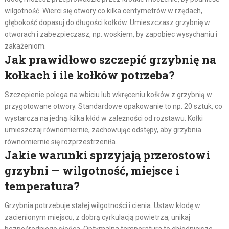
wilgotność. Wierci się otwory co kilka centymetrów w rzędach,
głębokość dopasuj do długości kołków. Umieszczasz grzybnię w
otworach i zabezpieczasz, np. woskiem, by zapobiec wysychaniu i
zakażeniom.
Jak prawidłowo szczepić grzybnię na
kołkach i ile kołków potrzeba?
Szczepienie polega na wbiciu lub wkręceniu kołków z grzybnią w
przygotowane otwory. Standardowe opakowanie to np. 20 sztuk, co
wystarcza na jedną‑kilka kłód w zależności od rozstawu. Kołki
umieszczaj równomiernie, zachowując odstępy, aby grzybnia
równomiernie się rozprzestrzeniła.
Jakie warunki sprzyjają przerostowi
grzybni — wilgotność, miejsce i
temperatura?
Grzybnia potrzebuje stałej wilgotności i cienia. Ustaw kłodę w
zacienionym miejscu, z dobrą cyrkulacją powietrza, unikaj
bezpośredniego słońca. Optymalna temperatura to chłodniejsze