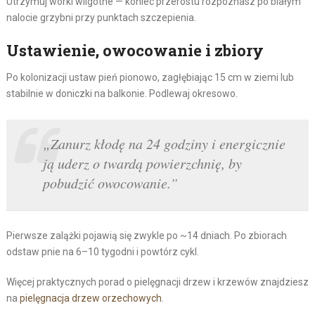
Utrzymuj worki wilgotne — koniec przerostu rozpoznasz po białym
nalocie grzybni przy punktach szczepienia.
Ustawienie, owocowanie i zbiory
Po kolonizacji ustaw pień pionowo, zagłębiając 15 cm w ziemi lub
stabilnie w doniczki na balkonie. Podlewaj okresowo.
„Zanurz kłodę na 24 godziny i energicznie
ją uderz o twardą powierzchnię, by
pobudzić owocowanie.”
Pierwsze zalążki pojawią się zwykle po ~14 dniach. Po zbiorach
odstaw pnie na 6–10 tygodni i powtórz cykl.
Więcej praktycznych porad o pielęgnacji drzew i krzewów znajdziesz
na
pielęgnacja drzew orzechowych
.