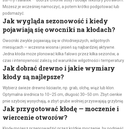
Możesz je wcześniej namoczyć, a potem krótko podgotować lub
podsmażyć.
Jak wygląda sezonowość i kiedy
pojawiają się owocniki na kłodach?
Owocniki zwykle pojawiają się w chłodniejszych, wilgotnych
miesiącach — wczesna wiosna i jesień są najbardziej aktywne.
Jedna kłoda może plonować kilka falowo przez kilka sezonów, a
czas i intensywność zależą od warunków wilgotności i temperatury.
Jak dobrać drewno i jakie wymiary
kłody są najlepsze?
Wybierz świeże drewno liściaste, np. grab, olchę, wiąz lub klon.
Optymalna średnica to 10–25 cm, długość 30–50 cm. Zbyt cienkie
pnie szybciej wysychają, a zbyt grube wolniej przyswajają grzybnię.
Jak przygotować kłodę — moczenie i
wiercenie otworów?
Kłodę możesz przeprowadzić przez krótkie moczenie, by podnieść