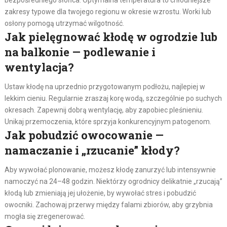
zakresy typowe dla twojego regionu w okresie wzrostu. Worki lub
osłony pomogą utrzymać wilgotność.
Jak pielęgnować kłodę w ogrodzie lub
na balkonie — podlewanie i
wentylacja?
Ustaw kłodę na uprzednio przygotowanym podłożu, najlepiej w
lekkim cieniu. Regularnie zraszaj korę wodą, szczególnie po suchych
okresach. Zapewnij dobrą wentylację, aby zapobiec pleśnieniu.
Unikaj przemoczenia, które sprzyja konkurencyjnym patogenom.
Jak pobudzić owocowanie —
namaczanie i „rzucanie” kłody?
Aby wywołać plonowanie, możesz kłodę zanurzyć lub intensywnie
namoczyć na 24–48 godzin. Niektórzy ogrodnicy delikatnie „rzucają”
kłodą lub zmieniają jej ułożenie, by wywołać stres i pobudzić
owocniki. Zachowaj przerwy między falami zbiorów, aby grzybnia
mogła się zregenerować.