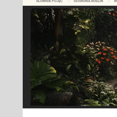
SŁOWNIK POJĘĆ
OCHRONA ROŚLIN
R