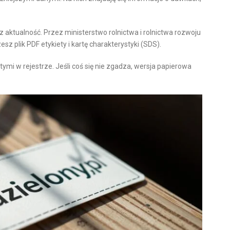
z aktualność. Przez ministerstwo rolnictwa i rolnictwa rozwoju
sz plik PDF etykiety i kartę charakterystyki (SDS).
mi w rejestrze. Jeśli coś się nie zgadza, wersja papierowa