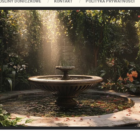
OŚLINY DONICZKOWE
KONTAKT
POLITYKA PRYWATNOŚCI