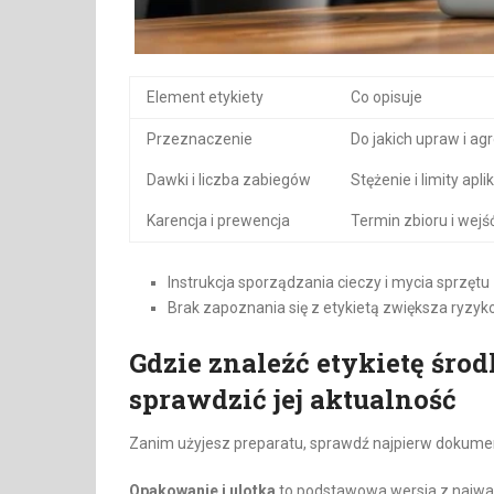
Element etykiety
Co opisuje
Przeznaczenie
Do jakich upraw i a
Dawki i liczba zabiegów
Stężenie i limity aplik
Karencja i prewencja
Termin zbioru i wejś
Instrukcja sporządzania cieczy i mycia sprzęt
Brak zapoznania się z etykietą zwiększa ryzyk
Gdzie znaleźć etykietę środ
sprawdzić jej aktualność
Zanim użyjesz preparatu, sprawdź najpierw dokumen
Opakowanie i ulotka
to podstawowa wersja z najważ