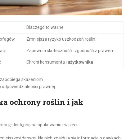
Dlaczego to ważne
grofagów
Zmniejsza ryzyko uszkodzeń roślin
acji
Zapewnia skuteczność i zgodność z prawem
ć
Chroni konsumenta i
użytkownika
u zapobiega skażeniom.
o odpowiedzialności prawnej.
ka ochrony roślin i jak
tację dostępną na opakowaniu i w sieci.
niejszymi danymi. Na nich znajdują się informacje o dawkach,