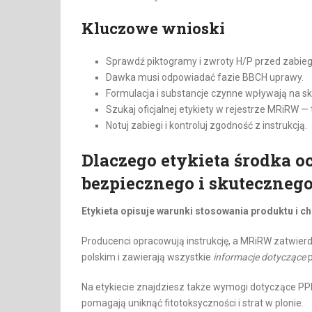
Kluczowe wnioski
Sprawdź piktogramy i zwroty H/P przed zabie
Dawka musi odpowiadać fazie BBCH uprawy.
Formulacja i substancje czynne wpływają na s
Szukaj oficjalnej etykiety w rejestrze MRiRW —
Notuj zabiegi i kontroluj zgodność z instrukcją.
Dlaczego etykieta środka o
bezpiecznego i skutecznego
Etykieta opisuje warunki stosowania produktu i c
Producenci opracowują instrukcję, a MRiRW zatwier
polskim i zawierają wszystkie
informacje dotyczące
p
Na etykiecie znajdziesz także wymogi dotyczące P
pomagają uniknąć fitotoksyczności i strat w plonie.