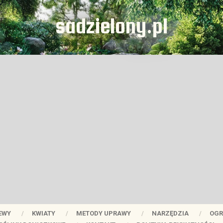
sadzielony.pl
EWY
KWIATY
METODY UPRAWY
NARZĘDZIA
OGR