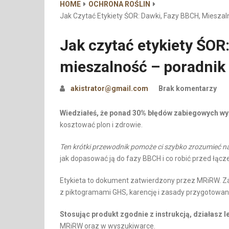
HOME
OCHRONA ROŚLIN
Jak Czytać Etykiety ŚOR: Dawki, Fazy BBCH, Mieszal
Jak czytać etykiety ŚOR
mieszalność – poradnik
akistrator@gmail.com
Brak komentarzy
Wiedziałeś, że ponad 30% błędów zabiegowych wyni
kosztować plon i zdrowie.
Ten krótki przewodnik pomoże ci szybko zrozumieć na
jak dopasować ją do fazy BBCH i co robić przed łąc
Etykieta to dokument zatwierdzony przez MRiRW. Za
z piktogramami GHS, karencję i zasady przygotowani
Stosując produkt zgodnie z instrukcją, działasz le
MRiRW oraz w wyszukiwarce.