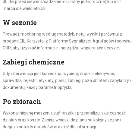
30 dni przed siewem/sadzeniem (rośliny jednoroczne) lub do 1
marca dla wieloletnich.
W sezonie
Prowadź monitoring według metodyk, notuj wyniki i porównuj z
progami EIL. Korzystaj z Platformy Sygnalizacji Agrofagów i serwisu
CDR, aby uzyskać informacje i narzędzia wspierające decyzje.
Zabiegi chemiczne
Gdy interwencja jest konieczna, wybieraj środki selektywne,
sprawdzaj rejestr i etykiety, planuj zabiegi poza oblotem zapylaczy i
dokumentuj każdy parametr oprysku.
Po zbiorach
Wykonaj higienę maszyn, usuń resztki i przeanalizuj skuteczność
działań oraz koszty. Zapisz wnioski do planu na kolejny sezon i
dołącz kontakty doradców oraz źródła informacji.