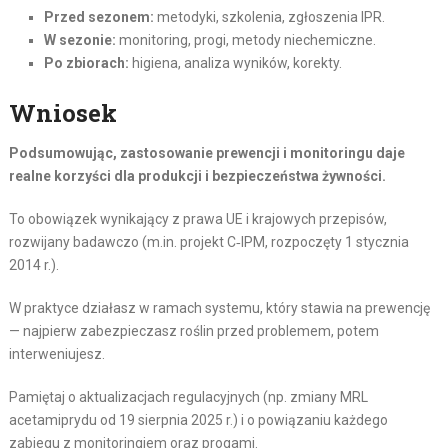
Przed sezonem:
metodyki, szkolenia, zgłoszenia IPR.
W sezonie:
monitoring, progi, metody niechemiczne.
Po zbiorach:
higiena, analiza wyników, korekty.
Wniosek
Podsumowując, zastosowanie prewencji i monitoringu daje
realne korzyści dla produkcji i bezpieczeństwa żywności.
To obowiązek wynikający z prawa UE i krajowych przepisów,
rozwijany badawczo (m.in. projekt C‑IPM, rozpoczęty 1 stycznia
2014 r.).
W praktyce działasz w ramach systemu, który stawia na prewencję
— najpierw zabezpieczasz roślin przed problemem, potem
interweniujesz.
Pamiętaj o aktualizacjach regulacyjnych (np. zmiany MRL
acetamiprydu od 19 sierpnia 2025 r.) i o powiązaniu każdego
zabiegu z monitoringiem oraz progami.