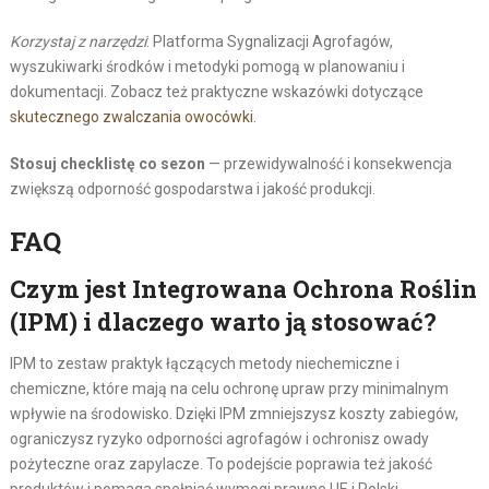
Korzystaj z narzędzi
: Platforma Sygnalizacji Agrofagów,
wyszukiwarki środków i metodyki pomogą w planowaniu i
dokumentacji. Zobacz też praktyczne wskazówki dotyczące
skutecznego zwalczania owocówki
.
Stosuj checklistę co sezon
— przewidywalność i konsekwencja
zwiększą odporność gospodarstwa i jakość produkcji.
FAQ
Czym jest Integrowana Ochrona Roślin
(IPM) i dlaczego warto ją stosować?
IPM to zestaw praktyk łączących metody niechemiczne i
chemiczne, które mają na celu ochronę upraw przy minimalnym
wpływie na środowisko. Dzięki IPM zmniejszysz koszty zabiegów,
ograniczysz ryzyko odporności agrofagów i ochronisz owady
pożyteczne oraz zapylacze. To podejście poprawia też jakość
produktów i pomaga spełniać wymogi prawne UE i Polski.