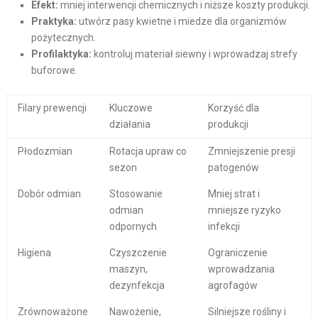
Efekt:
mniej interwencji chemicznych i niższe koszty produkcji.
Praktyka:
utwórz pasy kwietne i miedze dla organizmów
pożytecznych.
Profilaktyka:
kontroluj materiał siewny i wprowadzaj strefy
buforowe.
Filary prewencji
Kluczowe
Korzyść dla
działania
produkcji
Płodozmian
Rotacja upraw co
Zmniejszenie presji
sezon
patogenów
Dobór odmian
Stosowanie
Mniej strat i
odmian
mniejsze ryzyko
odpornych
infekcji
Higiena
Czyszczenie
Ograniczenie
maszyn,
wprowadzania
dezynfekcja
agrofagów
Zrównoważone
Nawożenie,
Silniejsze rośliny i