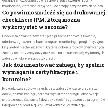
ograniczaj liczbę zabiegów. Zachowaj pasy kwietne i rośliny
miododajne, które wspierają populacje zapylaczy na twoich polach.
Co powinno znaleźć się na drukowanej
checkliście IPM, którą można
wykorzystać w sezonie?
Checklista powinna zawierać plan przedsezonowy (szkolenia,
odmiany, zgłoszenia), harmonogram monitoringu, progi decyzyjne,
listę metod niechemicznych, kryteria doboru środków chemicznych,
zasady ochrony zapylaczy oraz pole na dokumentację wykonanych
zabiegów i obserwacji po zbiorach.
Jak dokumentować zabiegi, by spełnić
wymagania certyfikacyjne i
kontrolne?
Prowadź szczegółowy rejestr: daty zabiegów, użyte preparaty,
dawki, obszar zabiegu, cel oraz wyniki monitoringu i obserwacje
skuteczności. Zapisuj też dowody szkoleń i zgłoszeń do programów
integrowanej produkcji, co ułatwi kontrole i certyfikację.