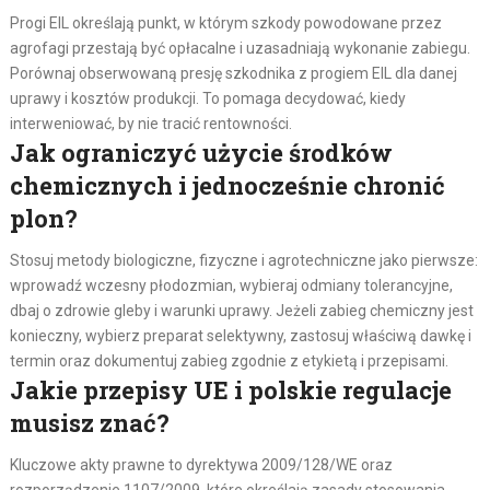
Progi EIL określają punkt, w którym szkody powodowane przez
agrofagi przestają być opłacalne i uzasadniają wykonanie zabiegu.
Porównaj obserwowaną presję szkodnika z progiem EIL dla danej
uprawy i kosztów produkcji. To pomaga decydować, kiedy
interweniować, by nie tracić rentowności.
Jak ograniczyć użycie środków
chemicznych i jednocześnie chronić
plon?
Stosuj metody biologiczne, fizyczne i agrotechniczne jako pierwsze:
wprowadź wczesny płodozmian, wybieraj odmiany tolerancyjne,
dbaj o zdrowie gleby i warunki uprawy. Jeżeli zabieg chemiczny jest
konieczny, wybierz preparat selektywny, zastosuj właściwą dawkę i
termin oraz dokumentuj zabieg zgodnie z etykietą i przepisami.
Jakie przepisy UE i polskie regulacje
musisz znać?
Kluczowe akty prawne to dyrektywa 2009/128/WE oraz
rozporządzenie 1107/2009, które określają zasady stosowania