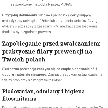
zatwierdzone metodyki IP przez PIORiN.
Przygotuj dokumenty, umowę z jednostką certyfikującą i
metodyki
, by uniknąć opóźnień lub odrzucenia wniosku. Czytaj
etykiety i łącz zapisy z zasadami IPM, aby każde zastosowanie
środków było zgodne z prawem.
Zapobieganie przed zwalczaniem:
praktyczne filary prewencji na
Twoich polach
Skuteczna prewencja zaczyna się na etapie planowania pól i
doboru materiału siewnego.
Zamiast reagować, ustaw działania
tak, by problemy nie mogły się rozwinąć.
Płodozmian, odmiany i higiena
fitosanitarna
Przemyślany płodozmian obniża presję patogenów i chwastów. To