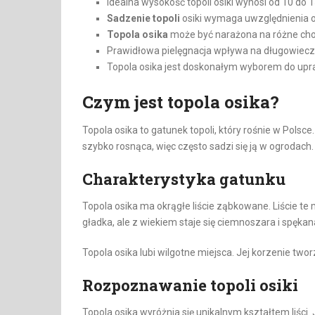
Idealna wysokość topoli osiki wynosi od 10 do 
Sadzenie topoli
osiki wymaga uwzględnienia 
Topola osika
może być narażona na różne chor
Prawidłowa pielęgnacja wpływa na długowieczno
Topola osika jest doskonałym wyborem do upra
Czym jest topola osika?
Topola osika to gatunek topoli, który rośnie w Polsce
szybko rosnąca, więc często sadzi się ją w ogrodach.
Charakterystyka gatunku
Topola osika ma okrągłe liście ząbkowane. Liście te
gładka, ale z wiekiem staje się ciemnoszara i spękan
Topola osika lubi wilgotne miejsca. Jej korzenie two
Rozpoznawanie topoli osiki
Topola osika wyróżnia się unikalnym kształtem liści. 