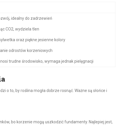
ozwój, idealny do zadrzewień
ąc CO2, wydziela tlen
ylwetka oraz piękne jesienne kolory
anie odrostów korzeniowych
nosi trudne środowisko, wymaga jednak pielęgnacji
ia
i o to, by roślina mogła dobrze rosnąć. Ważne są słońce i
ynków, bo korzenie mogą uszkodzić fundamenty. Najlepiej jest,