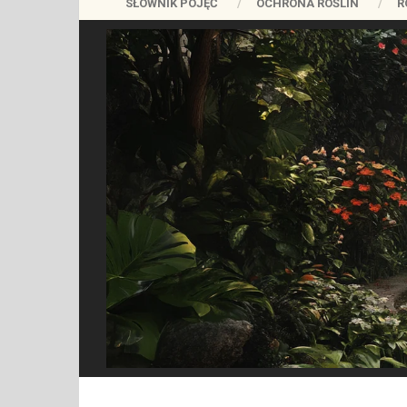
SŁOWNIK POJĘĆ
OCHRONA ROŚLIN
R