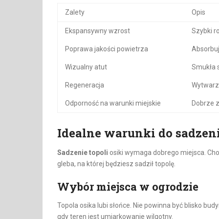
Zalety
Opis
Ekspansywny wzrost
Szybki r
Poprawa jakości powietrza
Absorbuj
Wizualny atut
Smukła s
Regeneracja
Wytwarz
Odporność na warunki miejskie
Dobrze z
Idealne warunki do sadzen
Sadzenie topoli
osiki wymaga dobrego miejsca. Chodz
gleba, na której będziesz sadził topolę.
Wybór miejsca w ogrodzie
Topola osika lubi słońce. Nie powinna być blisko bud
gdy teren jest umiarkowanie wilgotny.