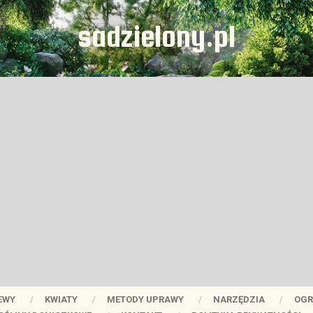
sadzielony.pl
EWY
KWIATY
METODY UPRAWY
NARZĘDZIA
OGR