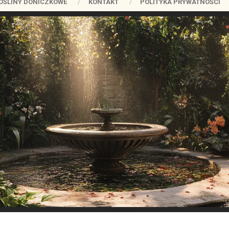
OŚLINY DONICZKOWE
KONTAKT
POLITYKA PRYWATNOŚCI