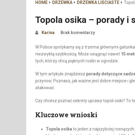
HOME
DRZEWKA
DRZEWKA LIŚCIASTE
Topol
Topola osika – porady i
Karina
Brak komentarzy
W Polsce spotykamy się z trzema głównymi gatunkam
niezwykłą szybkością. Może osiągnąć nawet
15 met
tych, którzy chcą pięknych roślin w ogrodzie.
W tym artykule znajdziesz
porady dotyczące sadzen
przynosi. Poznasz, jak ważne jest dobre miejsce i gle
atakować.
Czy chcesz poznać sekrety uprawy topoli osiki? To t
Kluczowe wnioski
Topola osika
to jeden z najszybciej rosnącyc