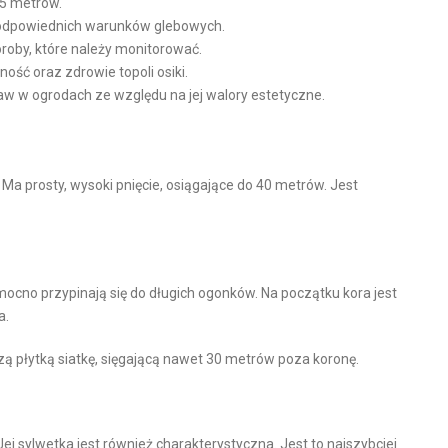
15 metrów.
odpowiednich warunków glebowych.
oby, które należy monitorować.
ść oraz zdrowie topoli osiki.
w w ogrodach ze względu na jej walory estetyczne.
. Ma prosty, wysoki pnięcie, osiągające do 40 metrów. Jest
 mocno przypinają się do długich ogonków. Na początku kora jest
a.
rzą płytką siatkę, sięgającą nawet 30 metrów poza koronę.
Jej sylwetka jest również charakterystyczna. Jest to najszybciej