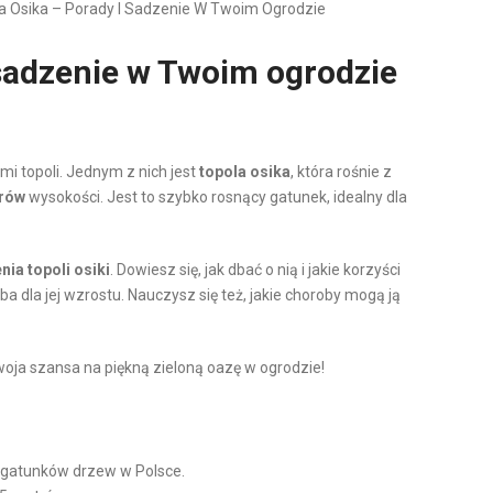
a Osika – Porady I Sadzenie W Twoim Ogrodzie
 sadzenie w Twoim ogrodzie
i topoli. Jednym z nich jest
topola osika
, która rośnie z
rów
wysokości. Jest to szybko rosnący gatunek, idealny dla
ia topoli osiki
. Dowiesz się, jak dbać o nią i jakie korzyści
ba dla jej wzrostu. Nauczysz się też, jakie choroby mogą ją
woja szansa na piękną zieloną oazę w ogrodzie!
h gatunków drzew w Polsce.