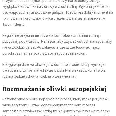
Przycinanie to nie tylko sposób na utrzymanie estetycznego
wyglądu, ale również na zdrowy wzrost rośliny. Wykonuj je wiosną,
usuwając suche i uszkodzone gałęzie. To również dobry moment na
formowanie korony, aby oliwka prezentowała się jak najlepiej w
Twoim
domu
.
Regularne przycinanie pozwala kontrolować rozmiar rośliny i
pobudza ją do wzrostu. Pamiętaj, aby używać ostrych narzędzi, aby
nie uszkodzić gałęzi. Po zabiegu możesz zastosować maść
ogrodniczą na miejsca cięć, aby zapobiec infekcjom.
Pielęgnacja drzewa oliwnego w domu to proces, który wymaga
uwagi, ale przynosi satysfakcję. Dzięki tym wskazówkom Twoja
roślina będzie zdrowa i piękna przez wiele lat.
Rozmnażanie oliwki europejskiej
Rozmnażanie oliwki europejskiej to proces, który może przynieść
wiele satysfakcji. Dzięki odpowiednim technikom możesz
samodzielnie zwiększyć liczbę tych pięknych roślin w swoim domu