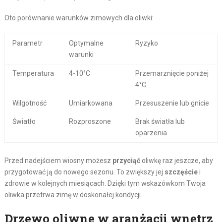
Oto porównanie warunków zimowych dla oliwki:
Parametr
Optymalne
Ryzyko
warunki
Temperatura
4-10°C
Przemarznięcie poniżej
4°C
Wilgotność
Umiarkowana
Przesuszenie lub gnicie
Światło
Rozproszone
Brak światła lub
oparzenia
Przed nadejściem wiosny możesz
przyciąć
oliwkę raz jeszcze, aby
przygotować ją do nowego sezonu. To zwiększy jej
szczęście
i
zdrowie w kolejnych miesiącach. Dzięki tym wskazówkom Twoja
oliwka przetrwa zimę w doskonałej kondycji.
Drzewo oliwne w aranżacji wnętrz