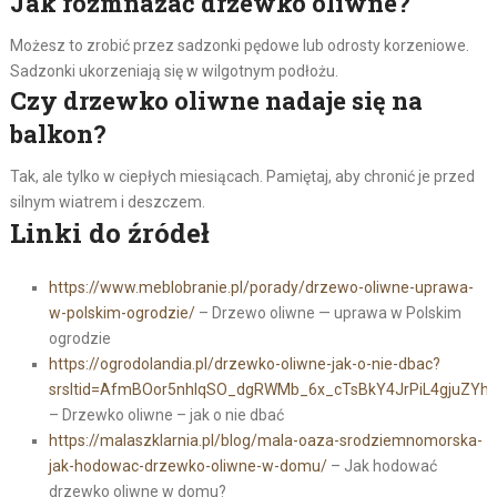
Jak rozmnażać drzewko oliwne?
Możesz to zrobić przez sadzonki pędowe lub odrosty korzeniowe.
Sadzonki ukorzeniają się w wilgotnym podłożu.
Czy drzewko oliwne nadaje się na
balkon?
Tak, ale tylko w ciepłych miesiącach. Pamiętaj, aby chronić je przed
silnym wiatrem i deszczem.
Linki do źródeł
https://www.meblobranie.pl/porady/drzewo-oliwne-uprawa-
w-polskim-ogrodzie/
– Drzewo oliwne — uprawa w Polskim
ogrodzie
https://ogrodolandia.pl/drzewko-oliwne-jak-o-nie-dbac?
srsltid=AfmBOor5nhlqSO_dgRWMb_6x_cTsBkY4JrPiL4gjuZYh
– Drzewko oliwne – jak o nie dbać
https://malaszklarnia.pl/blog/mala-oaza-srodziemnomorska-
jak-hodowac-drzewko-oliwne-w-domu/
– Jak hodować
drzewko oliwne w domu?