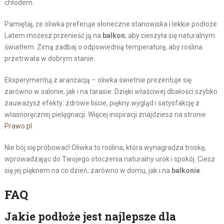
chłodem.
Pamiętaj, że oliwka preferuje słoneczne stanowiska i lekkie podłoże.
Latem możesz przenieść ją na
balkon
, aby cieszyła się naturalnym
światłem. Zimą zadbaj o odpowiednią temperaturę, aby roślina
przetrwała w dobrym stanie.
Eksperymentuj z aranżacją – oliwka świetnie prezentuje się
zarówno w salonie, jak i na tarasie. Dzięki właściwej dbałości szybko
zauważysz efekty: zdrowe liście, piękny wygląd i satysfakcję z
własnoręcznej pielęgnacji. Więcej inspiracji znajdziesz na stronie
Prawo.pl
.
Nie bój się próbować! Oliwka to roślina, która wynagradza troskę,
wprowadzając do Twojego otoczenia naturalny urok i spokój. Ciesz
się jej pięknem na co dzień, zarówno w domu, jak i na
balkonie
.
FAQ
Jakie podłoże jest najlepsze dla