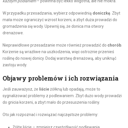
każdym podlaniem
– powinna być lekko wilgotna, ale nie mokra.
W przypadku przesadzania, wybierz odpowiednią
doniczkę
. Zbyt
mała może ograniczyć wzrost korzeni, a zbyt duża prowadzi do
gromadzenia się wody. Upewnij się, że donica ma otwory
drenażowe.
Nieprawidłowe przesadzanie może również prowadzić do
chorób
.
Korzenie są wrażliwe na uszkodzenia, więc ostrożnie przenieś
roślinę do nowej donicy. Dodaj warstwę drenażową, aby uniknąć
zastoju wody.
Objawy problemów i ich rozwiązania
Jeśli zauważysz, że
liście
żółkną lub opadają, może to
sygnalizować problemy z podlewaniem. Zbyt dużo wody prowadzi
do gnicia korzeni, a zbyt mało do przesuszenia rośliny.
Oto jak rozpoznać i rozwiązać najczęstsze problemy:
Żółte liście – zmniejsz częstotliwość podlewania.