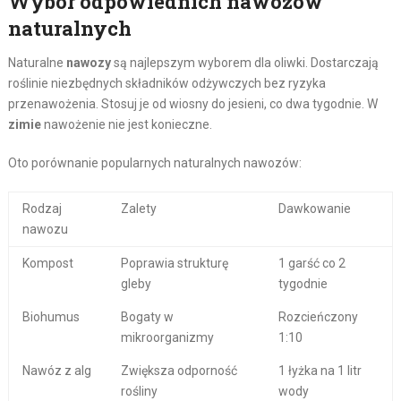
Wybór odpowiednich nawozów
naturalnych
Naturalne
nawozy
są najlepszym wyborem dla oliwki. Dostarczają
roślinie niezbędnych składników odżywczych bez ryzyka
przenawożenia. Stosuj je od wiosny do jesieni, co dwa tygodnie. W
zimie
nawożenie nie jest konieczne.
Oto porównanie popularnych naturalnych nawozów:
Rodzaj
Zalety
Dawkowanie
nawozu
Kompost
Poprawia strukturę
1 garść co 2
gleby
tygodnie
Biohumus
Bogaty w
Rozcieńczony
mikroorganizmy
1:10
Nawóz z alg
Zwiększa odporność
1 łyżka na 1 litr
rośliny
wody