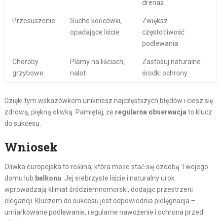
drenaż
Przesuszenie
Suche końcówki,
Zwiększ
opadające liście
częstotliwość
podlewania
Choroby
Plamy na liściach,
Zastosuj naturalne
grzybowe
nalot
środki ochrony
Dzięki tym wskazówkom unikniesz najczęstszych błędów i ciesz się
zdrową, piękną oliwką. Pamiętaj, że
regularna obserwacja
to klucz
do sukcesu.
Wniosek
Oliwka europejska to roślina, która może stać się ozdobą Twojego
domu lub
balkonu
. Jej srebrzyste liście i naturalny urok
wprowadzają klimat śródziemnomorski, dodając przestrzeni
elegancji. Kluczem do sukcesu jest odpowiednia pielęgnacja –
umiarkowane podlewanie, regularne nawożenie i ochrona przed