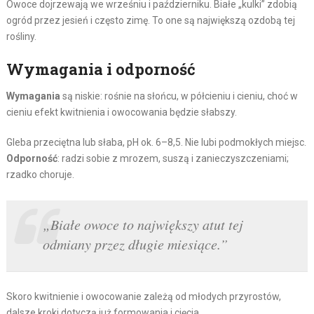
Owoce dojrzewają we wrześniu i październiku. Białe „kulki” zdobią
ogród przez jesień i często zimę. To one są największą ozdobą tej
rośliny.
Wymagania i odporność
Wymagania
są niskie: rośnie na słońcu, w półcieniu i cieniu, choć w
cieniu efekt kwitnienia i owocowania będzie słabszy.
Gleba przeciętna lub słaba, pH ok. 6–8,5. Nie lubi podmokłych miejsc.
Odporność
: radzi sobie z mrozem, suszą i zanieczyszczeniami;
rzadko choruje.
„Białe owoce to największy atut tej
odmiany przez długie miesiące.”
Skoro kwitnienie i owocowanie zależą od młodych przyrostów,
dalsze kroki dotyczą już formowania i cięcia.