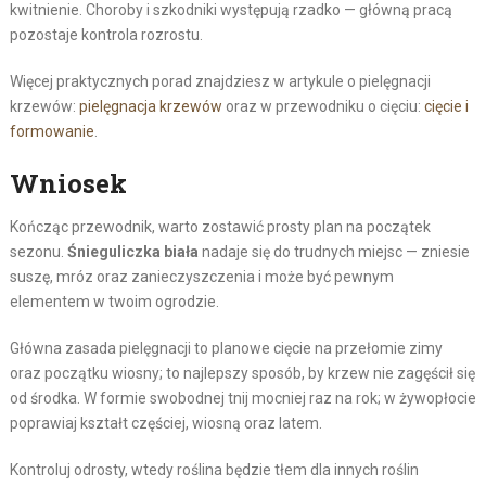
kwitnienie. Choroby i szkodniki występują rzadko — główną pracą
pozostaje kontrola rozrostu.
Więcej praktycznych porad znajdziesz w artykule o pielęgnacji
krzewów:
pielęgnacja krzewów
oraz w przewodniku o cięciu:
cięcie i
formowanie
.
Wniosek
Kończąc przewodnik, warto zostawić prosty plan na początek
sezonu.
Śnieguliczka biała
nadaje się do trudnych miejsc — zniesie
suszę, mróz oraz zanieczyszczenia i może być pewnym
elementem w twoim ogrodzie.
Główna zasada pielęgnacji to planowe cięcie na przełomie zimy
oraz początku wiosny; to najlepszy sposób, by krzew nie zagęścił się
od środka. W formie swobodnej tnij mocniej raz na rok; w żywopłocie
poprawiaj kształt częściej, wiosną oraz latem.
Kontroluj odrosty, wtedy roślina będzie tłem dla innych roślin