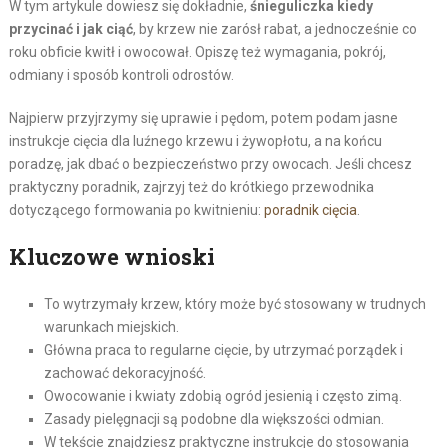
W tym artykule dowiesz się dokładnie,
śnieguliczka kiedy
przycinać i jak ciąć
, by krzew nie zarósł rabat, a jednocześnie co
roku obficie kwitł i owocował. Opiszę też wymagania, pokrój,
odmiany i sposób kontroli odrostów.
Najpierw przyjrzymy się uprawie i pędom, potem podam jasne
instrukcje cięcia dla luźnego krzewu i żywopłotu, a na końcu
poradzę, jak dbać o bezpieczeństwo przy owocach. Jeśli chcesz
praktyczny poradnik, zajrzyj też do krótkiego przewodnika
dotyczącego formowania po kwitnieniu:
poradnik cięcia
.
Kluczowe wnioski
To wytrzymały krzew, który może być stosowany w trudnych
warunkach miejskich.
Główna praca to regularne cięcie, by utrzymać porządek i
zachować dekoracyjność.
Owocowanie i kwiaty zdobią ogród jesienią i często zimą.
Zasady pielęgnacji są podobne dla większości odmian.
W tekście znajdziesz praktyczne instrukcje do stosowania