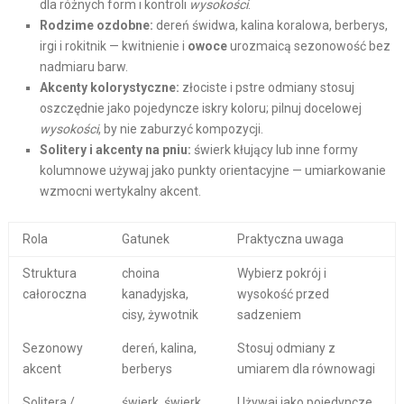
dla różnych form i kontroli
wysokości
.
Rodzime ozdobne:
dereń świdwa, kalina koralowa, berberys,
irgi i rokitnik — kwitnienie i
owoce
urozmaicą sezonowość bez
nadmiaru barw.
Akcenty kolorystyczne:
złociste i pstre odmiany stosuj
oszczędnie jako pojedyncze iskry koloru; pilnuj docelowej
wysokości
, by nie zaburzyć kompozycji.
Solitery i akcenty na pniu:
świerk kłujący lub inne formy
kolumnowe używaj jako punkty orientacyjne — umiarkowanie
wzmocni wertykalny akcent.
Rola
Gatunek
Praktyczna uwaga
Struktura
choina
Wybierz pokrój i
całoroczna
kanadyjska,
wysokość przed
cisy, żywotnik
sadzeniem
Sezonowy
dereń, kalina,
Stosuj odmiany z
akcent
berberys
umiarem dla równowagi
Solitera /
świerk, świerk
Używaj jako pojedyncze