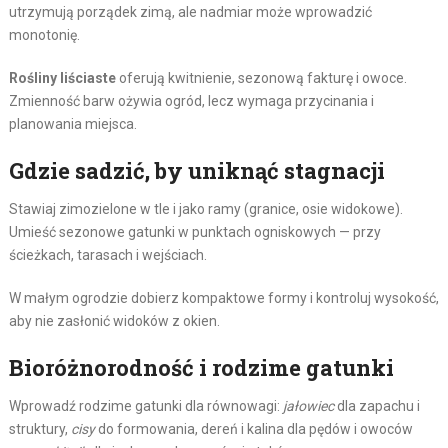
utrzymują porządek zimą, ale nadmiar może wprowadzić
monotonię.
Rośliny liściaste
oferują kwitnienie, sezonową fakturę i owoce.
Zmienność barw ożywia ogród, lecz wymaga przycinania i
planowania miejsca.
Gdzie sadzić, by uniknąć stagnacji
Stawiaj zimozielone w tle i jako ramy (granice, osie widokowe).
Umieść sezonowe gatunki w punktach ogniskowych — przy
ścieżkach, tarasach i wejściach.
W małym ogrodzie dobierz kompaktowe formy i kontroluj wysokość,
aby nie zasłonić widoków z okien.
Bioróżnorodność i rodzime gatunki
Wprowadź rodzime gatunki dla równowagi:
jałowiec
dla zapachu i
struktury,
cisy
do formowania, dereń i kalina dla pędów i owoców