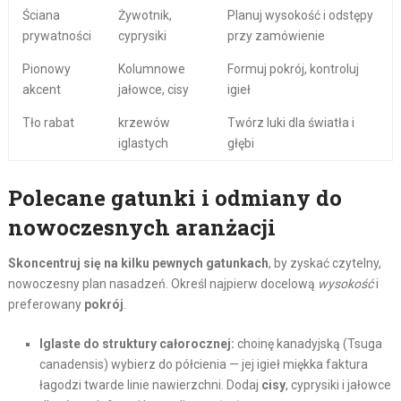
Ściana
Żywotnik,
Planuj wysokość i odstępy
prywatności
cyprysiki
przy zamówienie
Pionowy
Kolumnowe
Formuj pokrój, kontroluj
akcent
jałowce, cisy
igieł
Tło rabat
krzewów
Twórz luki dla światła i
iglastych
głębi
Polecane gatunki i odmiany do
nowoczesnych aranżacji
Skoncentruj się na kilku pewnych gatunkach
, by zyskać czytelny,
nowoczesny plan nasadzeń. Określ najpierw docelową
wysokość
i
preferowany
pokrój
.
Iglaste do struktury całorocznej:
choinę kanadyjską (Tsuga
canadensis) wybierz do półcienia — jej igieł miękka faktura
łagodzi twarde linie nawierzchni. Dodaj
cisy
, cyprysiki i jałowce