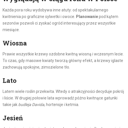
Każda pora roku wydobywa inne atuty: od spektakularnego
kwitnienia po graficzne sylwetki i owoce.
Planowanie
pod kątem
sezonów pozwoli ci zyskać ogród interesujący przez wszystkie
miesiące.
Wiosna
Prawie wszystkie krzewy ozdobne kwitną wiosną i wczesnym lecie.
To czas, gdy masowe kwiaty tworzą główny efekt, a krzewy iglaste
zachowują spokojne, zimozielone tło.
Lato
Latem wiele roślin przekwita. Wtedy o atrakcyjności decyduje pokrój
i liście. W drugiej połowie lata wprowadź późno kwitnące gatunki
takie jak
budleja Davida
, hortensje i ketmia.
Jesień