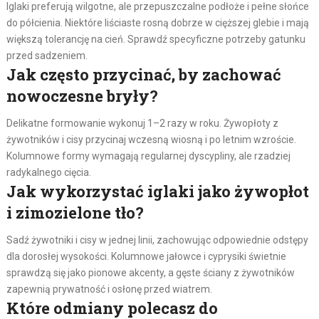
Iglaki preferują wilgotne, ale przepuszczalne podłoże i pełne słońce
do półcienia. Niektóre liściaste rosną dobrze w cięższej glebie i mają
większą tolerancję na cień. Sprawdź specyficzne potrzeby gatunku
przed sadzeniem.
Jak często przycinać, by zachować
nowoczesne bryły?
Delikatne formowanie wykonuj 1–2 razy w roku. Żywopłoty z
żywotników i cisy przycinaj wczesną wiosną i po letnim wzroście.
Kolumnowe formy wymagają regularnej dyscypliny, ale rzadziej
radykalnego cięcia.
Jak wykorzystać iglaki jako żywopłot
i zimozielone tło?
Sadź żywotniki i cisy w jednej linii, zachowując odpowiednie odstępy
dla dorosłej wysokości. Kolumnowe jałowce i cyprysiki świetnie
sprawdzą się jako pionowe akcenty, a gęste ściany z żywotników
zapewnią prywatność i osłonę przed wiatrem.
Które odmiany polecasz do