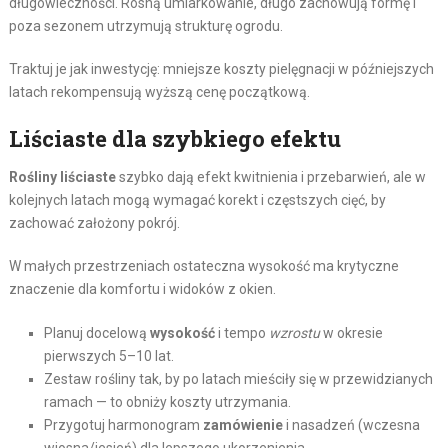
długowieczności. Rosną umiarkowanie, długo zachowują formę i
poza sezonem utrzymują strukturę ogrodu.
Traktuj je jak inwestycję: mniejsze koszty pielęgnacji w późniejszych
latach rekompensują wyższą cenę początkową.
Liściaste dla szybkiego efektu
Rośliny liściaste
szybko dają efekt kwitnienia i przebarwień, ale w
kolejnych latach mogą wymagać korekt i częstszych cięć, by
zachować założony pokrój.
W małych przestrzeniach ostateczna wysokość ma krytyczne
znaczenie dla komfortu i widoków z okien.
Planuj docelową
wysokość
i tempo
wzrostu
w okresie
pierwszych 5–10 lat.
Zestaw rośliny tak, by po latach mieściły się w przewidzianych
ramach — to obniży koszty utrzymania.
Przygotuj harmonogram
zamówienie
i nasadzeń (wczesna
wiosna/jesień) dla lepszego ukorzenienia.