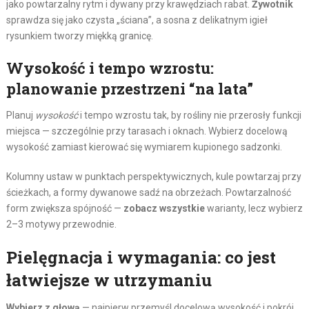
jako powtarzalny rytm i dywany przy krawędziach rabat.
Żywotnik
sprawdza się jako czysta „ściana”, a sosna z delikatnym igieł
rysunkiem tworzy miękką granicę.
Wysokość i tempo wzrostu:
planowanie przestrzeni “na lata”
Planuj
wysokość
i tempo wzrostu tak, by rośliny nie przerosły funkcji
miejsca — szczególnie przy tarasach i oknach. Wybierz docelową
wysokość zamiast kierować się wymiarem kupionego sadzonki.
Kolumny ustaw w punktach perspektywicznych, kule powtarzaj przy
ścieżkach, a formy dywanowe sadź na obrzeżach. Powtarzalność
form zwiększa spójność —
zobacz wszystkie
warianty, lecz wybierz
2–3 motywy przewodnie.
Pielęgnacja i wymagania: co jest
łatwiejsze w utrzymaniu
Wybierz z głową
— najpierw przemyśl docelową wysokość i pokrój,