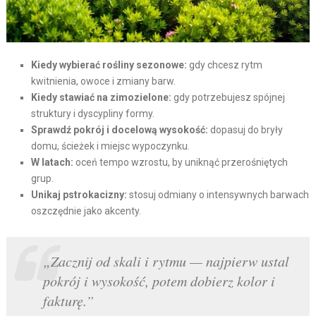
Kiedy wybierać rośliny sezonowe:
gdy chcesz rytm
kwitnienia, owoce i zmiany barw.
Kiedy stawiać na zimozielone:
gdy potrzebujesz spójnej
struktury i dyscypliny formy.
Sprawdź pokrój i docelową wysokość:
dopasuj do bryły
domu, ścieżek i miejsc wypoczynku.
W latach:
oceń tempo wzrostu, by uniknąć przerośniętych
grup.
Unikaj pstrokacizny:
stosuj odmiany o intensywnych barwach
oszczędnie jako akcenty.
„Zacznij od skali i rytmu — najpierw ustal
pokrój i wysokość, potem dobierz kolor i
fakturę.”