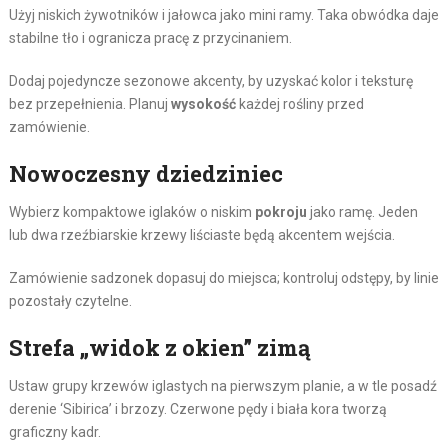
Użyj niskich żywotników i jałowca jako mini ramy. Taka obwódka daje
stabilne tło i ogranicza pracę z przycinaniem.
Dodaj pojedyncze sezonowe akcenty, by uzyskać kolor i teksturę
bez przepełnienia. Planuj
wysokość
każdej rośliny przed
zamówienie.
Nowoczesny dziedziniec
Wybierz kompaktowe iglaków o niskim
pokroju
jako ramę. Jeden
lub dwa rzeźbiarskie krzewy liściaste będą akcentem wejścia.
Zamówienie sadzonek dopasuj do miejsca; kontroluj odstępy, by linie
pozostały czytelne.
Strefa „widok z okien” zimą
Ustaw grupy krzewów iglastych na pierwszym planie, a w tle posadź
derenie ‘Sibirica’ i brzozy. Czerwone pędy i biała kora tworzą
graficzny kadr.