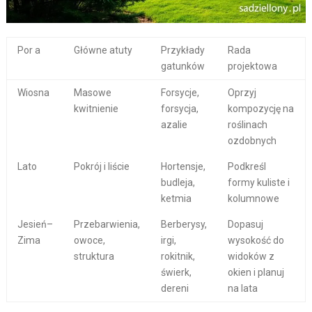
Por a
Główne atuty
Przykłady
Rada
gatunków
projektowa
Wiosna
Masowe
Forsycje,
Oprzyj
kwitnienie
forsycja,
kompozycję na
azalie
roślinach
ozdobnych
Lato
Pokrój i liście
Hortensje,
Podkreśl
budleja,
formy kuliste i
ketmia
kolumnowe
Jesień–
Przebarwienia,
Berberysy,
Dopasuj
Zima
owoce,
irgi,
wysokość do
struktura
rokitnik,
widoków z
świerk,
okien i planuj
dereni
na lata