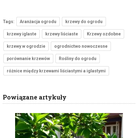
Tags:
Aranżacja ogrodu
krzewy do ogrodu
krzewy iglaste
krzewy liściaste
Krzewy ozdobne
krzewy w ogrodzie
ogrodnictwo nowoczesne
porównanie krzewów
Rośliny do ogrodu
różnice między krzewami liściastymi a iglastymi
Powiązane artykuły