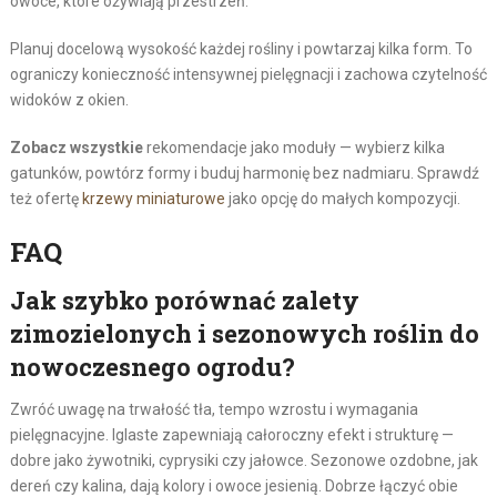
owoce, które ożywiają przestrzeń.
Planuj docelową wysokość każdej rośliny i powtarzaj kilka form. To
ograniczy konieczność intensywnej pielęgnacji i zachowa czytelność
widoków z okien.
Zobacz wszystkie
rekomendacje jako moduły — wybierz kilka
gatunków, powtórz formy i buduj harmonię bez nadmiaru. Sprawdź
też ofertę
krzewy miniaturowe
jako opcję do małych kompozycji.
FAQ
Jak szybko porównać zalety
zimozielonych i sezonowych roślin do
nowoczesnego ogrodu?
Zwróć uwagę na trwałość tła, tempo wzrostu i wymagania
pielęgnacyjne. Iglaste zapewniają całoroczny efekt i strukturę —
dobre jako żywotniki, cyprysiki czy jałowce. Sezonowe ozdobne, jak
dereń czy kalina, dają kolory i owoce jesienią. Dobrze łączyć obie