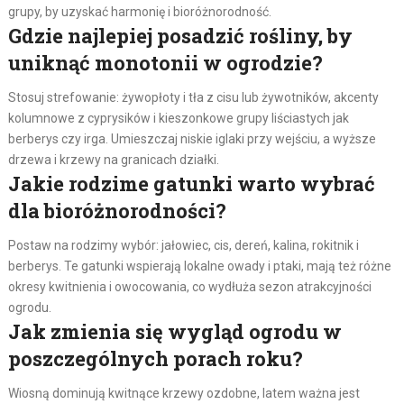
grupy, by uzyskać harmonię i bioróżnorodność.
Gdzie najlepiej posadzić rośliny, by
uniknąć monotonii w ogrodzie?
Stosuj strefowanie: żywopłoty i tła z cisu lub żywotników, akcenty
kolumnowe z cyprysików i kieszonkowe grupy liściastych jak
berberys czy irga. Umieszczaj niskie iglaki przy wejściu, a wyższe
drzewa i krzewy na granicach działki.
Jakie rodzime gatunki warto wybrać
dla bioróżnorodności?
Postaw na rodzimy wybór: jałowiec, cis, dereń, kalina, rokitnik i
berberys. Te gatunki wspierają lokalne owady i ptaki, mają też różne
okresy kwitnienia i owocowania, co wydłuża sezon atrakcyjności
ogrodu.
Jak zmienia się wygląd ogrodu w
poszczególnych porach roku?
Wiosną dominują kwitnące krzewy ozdobne, latem ważna jest