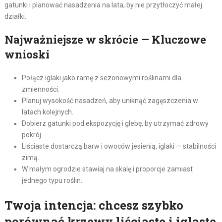
gatunki i planować nasadzenia na lata, by nie przytłoczyć małej
działki.
Najważniejsze w skrócie — Kluczowe
wnioski
Połącz iglaki jako ramę z sezonowymi roślinami dla
zmienności.
Planuj wysokość nasadzeń, aby uniknąć zagęszczenia w
latach kolejnych.
Dobierz gatunki pod ekspozycję i glebę, by utrzymać zdrowy
pokrój.
Liściaste dostarczą barw i owoców jesienią, iglaki — stabilności
zimą.
W małym ogrodzie stawiaj na skalę i proporcje zamiast
jednego typu roślin.
Twoja intencja: chcesz szybko
porównać krzewy liściaste i iglaste