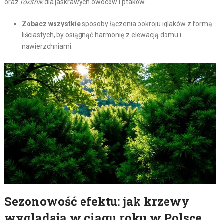
oraz
rokitnik
dla jaskrawych owoców i ptaków.
Zobacz wszystkie
sposoby łączenia pokroju iglaków z formą
liściastych, by osiągnąć harmonię z elewacją domu i
nawierzchniami.
Sezonowość efektu: jak krzewy
wyglądają w ciągu roku w Polsce