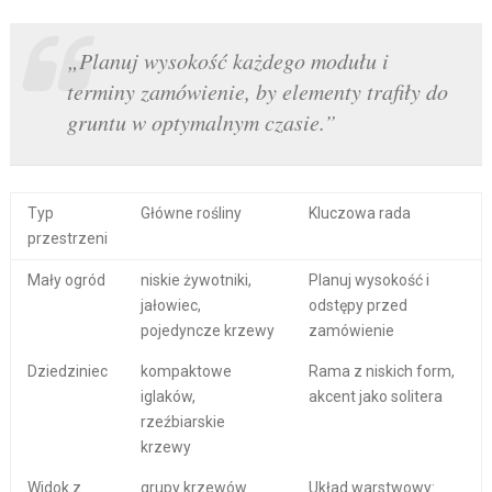
„Planuj wysokość każdego modułu i
terminy zamówienie, by elementy trafiły do
gruntu w optymalnym czasie.”
Typ
Główne rośliny
Kluczowa rada
przestrzeni
Mały ogród
niskie żywotniki,
Planuj wysokość i
jałowiec,
odstępy przed
pojedyncze krzewy
zamówienie
Dziedziniec
kompaktowe
Rama z niskich form,
iglaków,
akcent jako solitera
rzeźbiarskie
krzewy
Widok z
grupy krzewów
Układ warstwowy: