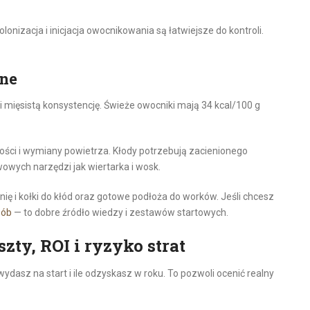
nizacja i inicjacja owocnikowania są łatwiejsze do kontroli.
zne
 mięsistą konsystencję. Świeże owocniki mają 34 kcal/100 g
ości i wymiany powietrza. Kłody potrzebują zacienionego
owych narzędzi jak wiertarka i wosk.
ię i kołki do kłód oraz gotowe podłoża do worków. Jeśli chcesz
sób
— to dobre źródło wiedzy i zestawów startowych.
zty, ROI i ryzyko strat
 wydasz na start i ile odzyskasz w roku. To pozwoli ocenić realny