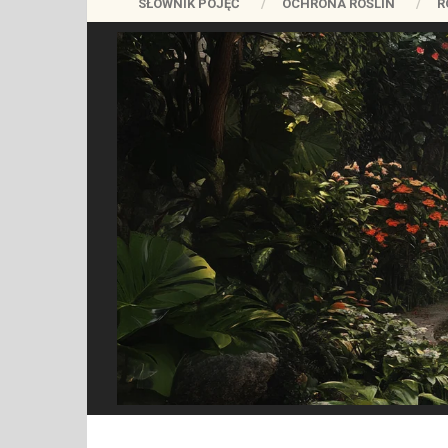
SŁOWNIK POJĘĆ
OCHRONA ROŚLIN
R