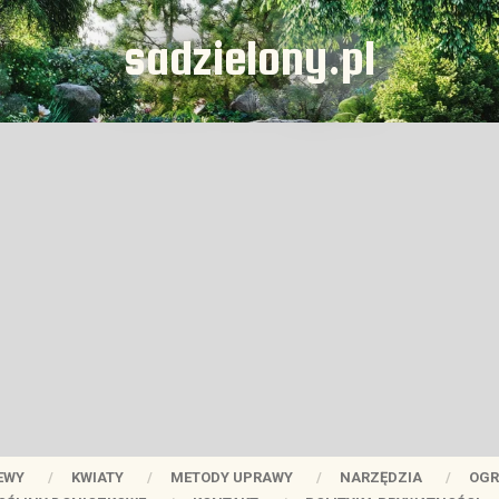
sadzielony.pl
EWY
KWIATY
METODY UPRAWY
NARZĘDZIA
OGR