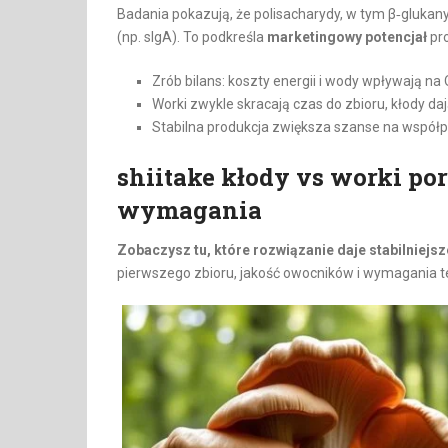
Badania pokazują, że polisacharydy, w tym β‑glukany 
(np. sIgA). To podkreśla
marketingowy potencjał
pro
Zrób bilans: koszty energii i wody wpływają na
Worki zwykle skracają czas do zbioru, kłody daj
Stabilna produkcja zwiększa szanse na współp
shiitake kłody vs worki por
wymagania
Zobaczysz tu, które rozwiązanie daje stabilniejsze
pierwszego zbioru, jakość owocników i wymagania te