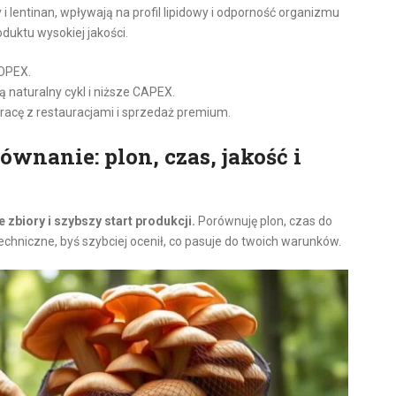
i lentinan, wpływają na profil lipidowy i odporność organizmu
duktu wysokiej jakości.
 OPEX.
ą naturalny cykl i niższe CAPEX.
racę z restauracjami i sprzedaż premium.
ównanie: plon, czas, jakość i
 zbiory i szybszy start produkcji.
Porównuję plon, czas do
chniczne, byś szybciej ocenił, co pasuje do twoich warunków.