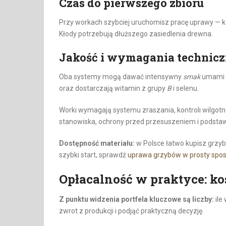
Czas do pierwszego zbioru
Przy workach szybciej uruchomisz pracę uprawy — kolo
Kłody potrzebują dłuższego zasiedlenia drewna.
Jakość i wymagania technic
Oba systemy mogą dawać intensywny
smak
umami i
oraz dostarczają witamin z grupy
B
i selenu.
Worki wymagają systemu zraszania, kontroli wilgotn
stanowiska, ochrony przed przesuszeniem i podstaw
Dostępność materiału:
w Polsce łatwo kupisz grzybn
szybki start, sprawdź
uprawa grzybów w prosty spo
Opłacalność w praktyce: kos
Z punktu widzenia portfela kluczowe są liczby:
ile
zwrot z produkcji i podjąć praktyczną decyzję.