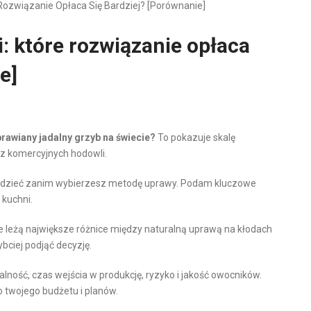
 Rozwiązanie Opłaca Się Bardziej? [porównanie]
i: które rozwiązanie opłaca
e]
prawiany jadalny grzyb na świecie?
To pokazuje skalę
az komercyjnych hodowli.
iedzieć zanim wybierzesz metodę uprawy. Podam kluczowe
 kuchni.
ie leżą największe różnice między naturalną uprawą na kłodach
ciej podjąć decyzję.
alność, czas wejścia w produkcję, ryzyko i jakość owocników.
 twojego budżetu i planów.