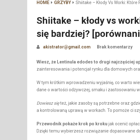
HOME
GRZYBY
Shiitake – Kłody Vs Worki: Które
Shiitake – kłody vs work
się bardziej? [porównani
akistrator@gmail.com
Brak komentarzy
Wiesz, że Lentinula edodes to drugi najczęściej u
zainteresowania i potencjał rynku dla domowych or
W tym krótkim wprowadzeniu wyjaśnię, co warto w
dane o wartości odżywczej, smaku i zastosowaniu w
Dowiesz się
też, jakie zasoby są potrzebne oraz gdz
a kontrolowaną uprawą w workach. To pomoże ci szyb
Przewodnik pokaże krok po kroku
jak ocenić opłac
Dzięki temu wybierzesz rozwiązanie dopasowane do