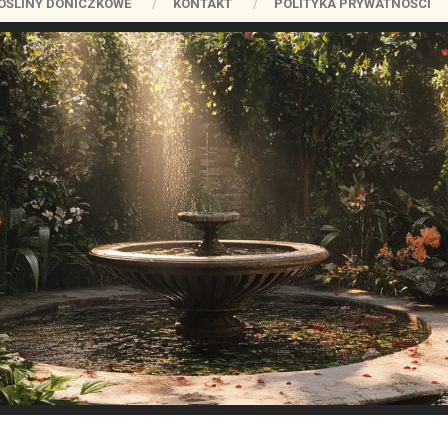
OŚLINY DONICZKOWE
KONTAKT
POLITYKA PRYWATNOŚCI