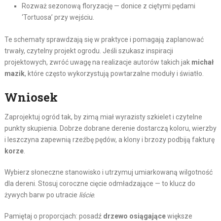
Rozważ sezonową floryzację — donice z ciętymi pędami
‘Tortuosa’ przy wejściu.
Te schematy sprawdzają się w praktyce i pomagają zaplanować
trwały, czytelny projekt ogrodu. Jeśli szukasz inspiracji
projektowych, zwróć uwagę na realizacje autorów takich jak
michał
mazik
, które często wykorzystują powtarzalne moduły i światło.
Wniosek
Zaprojektuj ogród tak, by zimą miał wyrazisty szkielet i czytelne
punkty skupienia. Dobrze dobrane derenie dostarczą koloru, wierzby
i leszczyna zapewnią rzeźbę pędów, a klony i brzozy podbiją fakturę
korze
.
Wybierz słoneczne stanowisko i utrzymuj umiarkowaną wilgotność
dla dereni. Stosuj coroczne cięcie odmładzające — to klucz do
żywych barw po utracie
liście
.
Pamiętaj o proporcjach: posadź
drzewo osiągające
większe