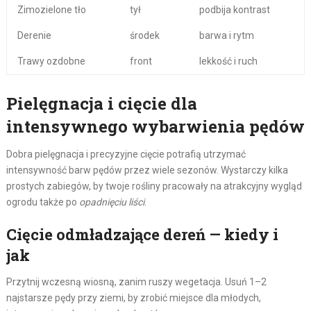
Zimozielone tło
tył
podbija kontrast
Derenie
środek
barwa i rytm
Trawy ozdobne
front
lekkość i ruch
Pielęgnacja i cięcie dla
intensywnego wybarwienia pędów
Dobra pielęgnacja i precyzyjne cięcie potrafią utrzymać
intensywność barw pędów przez wiele sezonów. Wystarczy kilka
prostych zabiegów, by twoje rośliny pracowały na atrakcyjny wygląd
ogrodu także po
opadnięciu liści
.
Cięcie odmładzające dereń — kiedy i
jak
Przytnij wczesną wiosną, zanim ruszy wegetacja. Usuń 1–2
najstarsze pędy przy ziemi, by zrobić miejsce dla młodych,