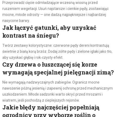
Przeprowadź cięcie odmładzające wczesną wiosną przed
ruszeniem wegetacji. Usuń najstarsze i cienkie pędy, zostawiając
mocne, młode odrosty — one dadzą najpiękniejsze i najbardziej
nasycone barwy.
Jak łączyć gatunki, aby uzyskać
kontrast na śniegu?
Twórz zestawy kolorystyczne: czerwone pędy dereni kontrastują
świetnie z białą korą brzóz. Dodaj żółte pędy i zielone iglaki jako tło,
aby uzyskać głębię i rok‑czysty efekt.
Czy drzewa o łuszczącej się korze
wymagają specjalnej pielęgnacji zimą?
Nie wymagają nadzwyczajnych zabiegów. Ogranicz mocne
nawożenie późną jesienią i zapewnij ochronę przed mechanicznym
uszkodzeniem. Młode sadzonki warto okryć przed mrozami i
wiatrem, jeśli pochodzą z cieplejszych rejonów.
Jakie błędy najczęściej popełniają
ogrodnicy przy wyborze roślin o