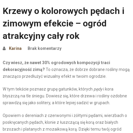
Krzewy o kolorowych pędach i
zimowym efekcie – ogród
atrakcyjny cały rok
Karina
Brak komentarzy
Czy wiesz, że nawet 30% ogrodowych kompozycji traci
dekoracyjność zimą?
To oznacza, że dobrze dobrane rośliny mogą
znacząco przedłużyć wizualny efekt w twoim ogrodzie.
W tym tekście poznasz grupę gatunków, których
pędy
i kora
błyszczą na tle śniegu. Dowiesz się, które drzewa i rośliny ozdobne
sprawdzą się jako solitery, a które lepiej sadzić w grupach.
Opowiem o dereniach z czerwonymi i żółtymi pędami, wierzbach o
poskręcanych pędach, klonie z łuszczącą się korą oraz białych
brzozach i platanych z mozaikową korą. Dzięki temu twój ogród