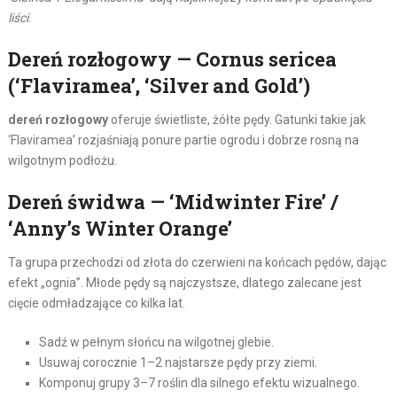
liści
.
Dereń rozłogowy — Cornus sericea
(‘Flaviramea’, ‘Silver and Gold’)
dereń rozłogowy
oferuje świetliste, żółte pędy. Gatunki takie jak
‘Flaviramea’ rozjaśniają ponure partie ogrodu i dobrze rosną na
wilgotnym podłożu.
Dereń świdwa — ‘Midwinter Fire’ /
‘Anny’s Winter Orange’
Ta grupa przechodzi od złota do czerwieni na końcach pędów, dając
efekt „ognia”. Młode pędy są najczystsze, dlatego zalecane jest
cięcie odmładzające co kilka lat.
Sadź w pełnym słońcu na wilgotnej glebie.
Usuwaj corocznie 1–2 najstarsze pędy przy ziemi.
Komponuj grupy 3–7 roślin dla silnego efektu wizualnego.