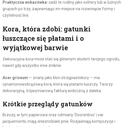
Praktyczna wskazówka:
sadź te rośliny jako solitery lub w luźnych
grupach po trzy, zapewniając im miejsce na rozwinięcie formy i
czytelność linii.
Kora, która zdobi: gatunki
łuszczące się płatami i o
wyjątkowej barwie
Dekoracyjna kora
może stać się głównym atutem twojego ogrodu,
nawet gdy wszystko inne zniknie.
Acer griseum
— znany jako klon strzępiastokory — ma
cynamonowobrązową kora, która się płatami łuszczy. Tworzy
dekoracyjną, trójwymiarową fakturę widoczną z daleka.
Krótkie przeglądy gatunków
Brzozy, w tym papierowa oraz odmiany ‘Doorenbos’ i var.
jacquemontii, mają śnieżnobiałe pnie. Rozjaśniają kompozycje i