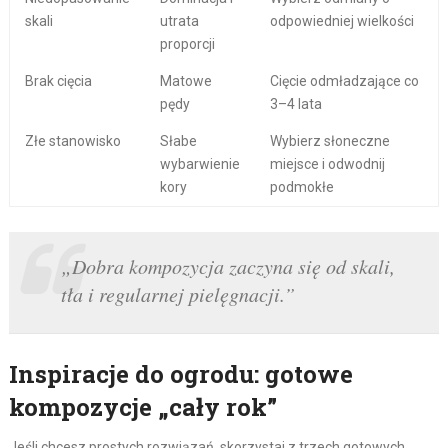
skali
utrata
odpowiedniej wielkości
proporcji
Brak cięcia
Matowe
Cięcie odmładzające co
pędy
3–4 lata
Złe stanowisko
Słabe
Wybierz słoneczne
wybarwienie
miejsce i odwodnij
kory
podmokłe
„Dobra kompozycja zaczyna się od skali,
tła i regularnej pielęgnacji.”
Inspiracje do ogrodu: gotowe
kompozycje „cały rok”
Jeśli chcesz prostych rozwiązań, skorzystaj z trzech gotowych