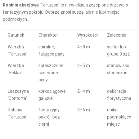
Robinia akacjowa
‘Tortuosa’ to niewielkie, szczepione drzewo o
fantazyjnym pokroju. Dobrze znosi suszę, ale nie lubi miejsc
podmokłych.
Gatunek
Charakter
Wysokości
Zalecenie
Wierzba
spiralne,
4–8 m
soliter lub
‘Tortuosa’
falujące pędy
grupa 3 szt.
Wierzba
spłaszczone,
2–5 m
stanowisko
‘Sekka’
czerwone
słoneczne
pędy
Leszczyna
korkociągowe
2–4 m
dekoracja
‘Contorta’
gałęzie
florystyczna
Robinia
fantazyjny
3–6 m
unikaj
‘Tortuosa’
pokrój, bez
podmokłych
cierni
miejsc