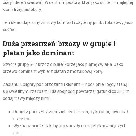
biały i dereń świdwa). W centrum postaw
klon
jako soliter — najlepiej
klon strzępiastokory.
Ten układ daje silny zimowy kontrast i czytelny punkt fokusowy
jako
soliter
.
Duża przestrzeń: brzozy w grupie i
platan jako dominant
Stwórz grupę 5–7 brzóz o białej korze jako plamę światła. Jako
drzewo dominant wybierz platan z mozaikową korą.
Zaplanuj uplighty pod brzozami i klonem — nocą pnie i pędy staną
się świetlnymi rzeźbami. Dla spójności powtarzaj gatunki co 3–5 m i
dodaj trawy między nimi.
Dobierz podszyt z zimozielonych roślin, by kolor pędów miał
stałe tło.
Wyznacz ścieżki tak, by prowadziły do najefektowniejszych
pni.