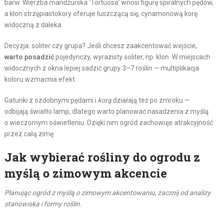
barw. Wierzba mandżurska ‘Tortuosa’ wnosi figurę spiralnych pędów,
a klon strzępiastokory oferuje łuszczącą się, cynamonową korę
widoczną z daleka.
Decyzja: soliter czy grupa? Jeśli chcesz zaakcentować wejście,
warto posadzić
pojedynczy, wyrazisty soliter, np. klon. W miejscach
widocznych z okna lepiej sadzić grupy 3–7 roślin — multiplikacja
koloru wzmacnia efekt.
Gatunki z ozdobnymi pędami i
korą
działają też po zmroku —
odbijają światło lamp, dlatego warto planować nasadzenia z myślą
o wieczornym oświetleniu. Dzięki nim ogród zachowuje atrakcyjność
przez całą zimę.
Jak wybierać rośliny do ogrodu z
myślą o zimowym akcencie
Planując ogród z myślą o zimowym akcentowaniu, zacznij od analizy
stanowiska i formy roślin.