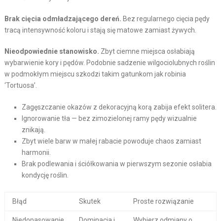
Brak cięcia odmładzającego dereń.
Bez regularnego cięcia pędy
tracą intensywność koloru i stają się matowe zamiast żywych.
Nieodpowiednie stanowisko.
Zbyt ciemne miejsca osłabiają
wybarwienie kory i pędów. Podobnie sadzenie wilgociolubnych roślin
w podmokłym miejscu szkodzi takim gatunkom jak robinia
‘Tortuosa’.
Zagęszczanie okazów z dekoracyjną korą zabija efekt solitera.
Ignorowanie tła — bez zimozielonej ramy pędy wizualnie
znikają.
Zbyt wiele barw w małej rabacie powoduje chaos zamiast
harmonii.
Brak podlewania i ściółkowania w pierwszym sezonie osłabia
kondycję roślin.
Błąd
Skutek
Proste rozwiązanie
Niedopasowanie
Dominacja i
Wybierz odmiany o