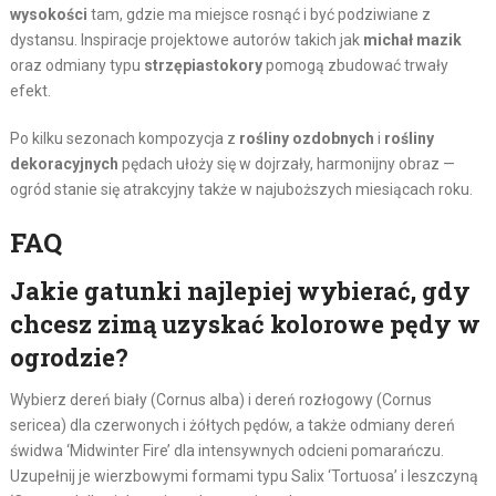
wysokości
tam, gdzie ma miejsce rosnąć i być podziwiane z
dystansu. Inspiracje projektowe autorów takich jak
michał mazik
oraz odmiany typu
strzępiastokory
pomogą zbudować trwały
efekt.
Po kilku sezonach kompozycja z
rośliny ozdobnych
i
rośliny
dekoracyjnych
pędach ułoży się w dojrzały, harmonijny obraz —
ogród stanie się atrakcyjny także w najuboższych miesiącach roku.
FAQ
Jakie gatunki najlepiej wybierać, gdy
chcesz zimą uzyskać kolorowe pędy w
ogrodzie?
Wybierz dereń biały (Cornus alba) i dereń rozłogowy (Cornus
sericea) dla czerwonych i żółtych pędów, a także odmiany dereń
świdwa ‘Midwinter Fire’ dla intensywnych odcieni pomarańczu.
Uzupełnij je wierzbowymi formami typu Salix ‘Tortuosa’ i leszczyną