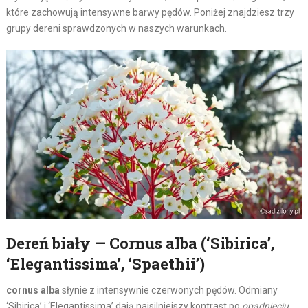
które zachowują intensywne barwy pędów. Poniżej znajdziesz trzy
grupy dereni sprawdzonych w naszych warunkach.
Dereń biały — Cornus alba (‘Sibirica’,
‘Elegantissima’, ‘Spaethii’)
cornus alba
słynie z intensywnie czerwonych pędów. Odmiany
‘Sibirica’ i ‘Elegantissima’ dają najsilniejszy kontrast po
opadnięciu