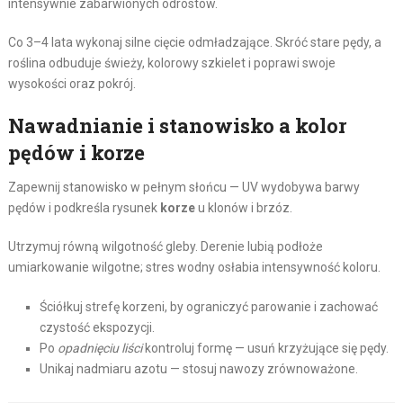
intensywnie zabarwionych odrostów.
Co 3–4 lata wykonaj silne cięcie odmładzające. Skróć stare pędy, a
roślina odbuduje świeży, kolorowy szkielet i poprawi swoje
wysokości oraz pokrój.
Nawadnianie i stanowisko a kolor
pędów i korze
Zapewnij stanowisko w pełnym słońcu — UV wydobywa barwy
pędów i podkreśla rysunek
korze
u klonów i brzóz.
Utrzymuj równą wilgotność gleby. Derenie lubią podłoże
umiarkowanie wilgotne; stres wodny osłabia intensywność koloru.
Ściółkuj strefę korzeni, by ograniczyć parowanie i zachować
czystość ekspozycji.
Po
opadnięciu liści
kontroluj formę — usuń krzyżujące się pędy.
Unikaj nadmiaru azotu — stosuj nawozy zrównoważone.