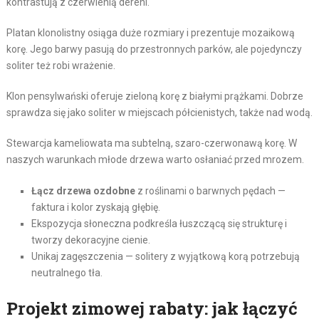
kontrastują z czerwienią dereni.
Platan klonolistny osiąga duże rozmiary i prezentuje mozaikową
korę. Jego barwy pasują do przestronnych parków, ale pojedynczy
soliter też robi wrażenie.
Klon pensylwański oferuje zieloną korę z białymi prążkami. Dobrze
sprawdza się jako soliter w miejscach półcienistych, także nad wodą.
Stewarcja kameliowata ma subtelną, szaro-czerwonawą korę. W
naszych warunkach młode drzewa warto osłaniać przed mrozem.
Łącz drzewa ozdobne
z roślinami o barwnych pędach —
faktura i kolor zyskają głębię.
Ekspozycja słoneczna podkreśla łuszczącą się strukturę i
tworzy dekoracyjne cienie.
Unikaj zagęszczenia — solitery z wyjątkową korą potrzebują
neutralnego tła.
Projekt zimowej rabaty: jak łączyć