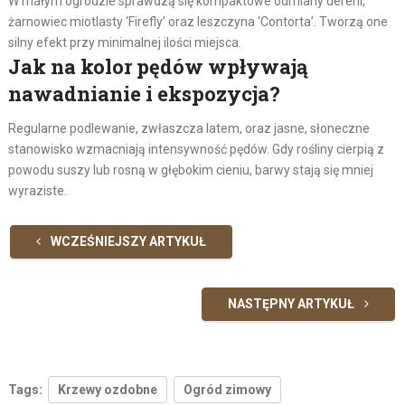
W małym ogrodzie sprawdzą się kompaktowe odmiany dereni,
żarnowiec miotlasty ‘Firefly’ oraz leszczyna ‘Contorta’. Tworzą one
silny efekt przy minimalnej ilości miejsca.
Jak na kolor pędów wpływają
nawadnianie i ekspozycja?
Regularne podlewanie, zwłaszcza latem, oraz jasne, słoneczne
stanowisko wzmacniają intensywność pędów. Gdy rośliny cierpią z
powodu suszy lub rosną w głębokim cieniu, barwy stają się mniej
wyraziste.
WCZEŚNIEJSZY ARTYKUŁ
NASTĘPNY ARTYKUŁ
Tags:
Krzewy ozdobne
Ogród zimowy