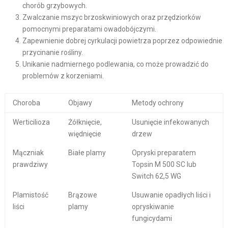
chorób grzybowych.
Zwalczanie mszyc brzoskwiniowych oraz przędziorków
pomocnymi preparatami owadobójczymi.
Zapewnienie dobrej cyrkulacji powietrza poprzez odpowiednie
przycinanie rośliny.
Unikanie nadmiernego podlewania, co może prowadzić do
problemów z korzeniami.
Choroba
Objawy
Metody ochrony
Werticilioza
Żółknięcie,
Usunięcie infekowanych
więdnięcie
drzew
Mączniak
Białe plamy
Opryski preparatem
prawdziwy
Topsin M 500 SC lub
Switch 62,5 WG
Plamistość
Brązowe
Usuwanie opadłych liści i
liści
plamy
opryskiwanie
fungicydami