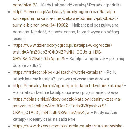
ogrodnika-2/
– Kiedy i jak sadzić katalpę? Porady ogrodnika
https://deccoria.pl/artykuly/porady-ogrodnicze/katalpa-
szczepiona-na-pniu-i-inne-ciekawe-odmiany-jak-dbac-o-
surmie-bignoniowa-34-19682
– Najbardziej poszukiwana
odmiana. Nie dość, że pożyteczna, to zachwyca do późnej
jesieni
https://www.dziendobryogrod.pl/katalpa-w-ogrodzie?
srsltid=AfmBOopZrG4t0KlZPyNIJ_OQJb-g_H9B-
XH2s3vLX2tBd5i0JyApmdSi
– Katalpa w ogrodzie – jak o nią
dobrze zadbać?
https://mrdecor.pl/po-ilu-latach-kwitnie-katalpa/
– Po ilu
latach kwitnie katalpa? Uprawa i przycinanie drzewa
https://unikalnydom.pl/ogrod/po-ilu-latach-kwitnie-katalpa/
–
Po ilu latach kwitnie katalpa: uprawa i przycinanie drzewa
https://dolazienki.pl/kiedy-sadzic-katalpy-idealny-czas-na-
sadzenie/?srsltid=AfmBOooCgEqcbKB3QwybvxSf-
CKAh_GTVoDgTvNTqdNNSWrT5kN6kKgw
– Kiedy sadzić
katalpy? Idealny czas na sadzenie
https://www.drzewa.com.pl/surmia-catalpa/na-stanowisko-