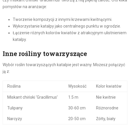
pomysłów na aranżacje:
Tworzenie kompozycji z innymi krzewami kwitnącymi.
Wykorzystanie katalpy jako centralnego punktu w ogrodzie.
Łączenie różnych kolorów kwiatów z atrakcyjnym ulistnieniem
katalpy.
Inne rośliny towarzyszące
Wybór roślin towarzyszących katalpie jest ważny. Możesz połączyć
ją z:
Roślina
Wysokość
Kolor kwiatów
Miskant chiński 'Gracillimus’
1.5 m
Nie kwitnie
Tulipany
30-60 cm
Różnorodne
Narcyzy
20-50 cm
Żółty, biały