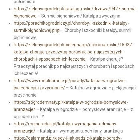
półcieniste
https://zielonyogrodek.pl/katalog-roslin/drzewa/9427-surmia-
bignoniowa
– Surmia bignoniowa / Katalpa zwyczajna
https://poradnikogrodniczy.pl/choroby-i-szkodniki-katalpy-
surmii-bignoniowej.php
– Choroby i szkodniki katalpy, surmii
bignoniowej
https://zielonyogrodek.pl/pielegnacja/ochrona-roslin/15022-
katalpa-choruje-przeczytaj-poradnik-po-najczestszych-
chorobach-i-sposobach-ich-leczenia
– Katalpa choruje?
Przeczytaj poradnik po najczęstszych chorobach i sposobach
ich leczenia!
https://www.meblobranie.pl/porady/katalpa-w-ogrodzie-
pielegnacja-i-przycinanie/
– Katalpa w ogrodzie – pielęgnacja i
przycinanie
https://zogrodemnaty.pl/katalpa-w-ogrodzie-pomyslowe-
aranzacje/
– Katalpa w ogrodzie – pomysłowe aranżacje – z
ogrodem na TY
https://mojogrodek.pl/katalpa-wymagania-odmiany-
aranzacja/
– Katalpa – wymagania, odmiany, aranżacja
https://dalamand.pl/kiedy-i-jak-sadzic-katalpe-porady-