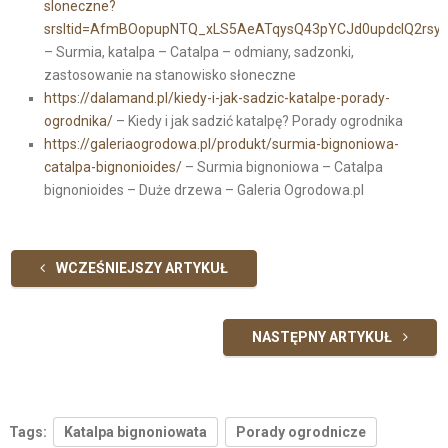
sloneczne?
srsltid=AfmBOopupNTQ_xLS5AeATqysQ43pYCJd0updcIQ2rsy
– Surmia, katalpa – Catalpa – odmiany, sadzonki,
zastosowanie na stanowisko słoneczne
https://dalamand.pl/kiedy-i-jak-sadzic-katalpe-porady-
ogrodnika/
– Kiedy i jak sadzić katalpę? Porady ogrodnika
https://galeriaogrodowa.pl/produkt/surmia-bignoniowa-
catalpa-bignonioides/
– Surmia bignoniowa – Catalpa
bignonioides – Duże drzewa – Galeria Ogrodowa.pl
WCZEŚNIEJSZY ARTYKUŁ
NASTĘPNY ARTYKUŁ
Tags:
Katalpa bignoniowata
Porady ogrodnicze