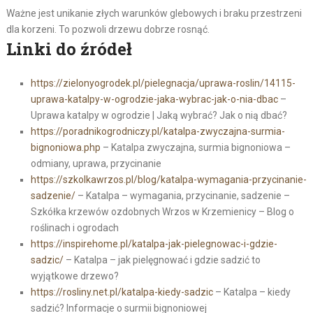
Ważne jest unikanie złych warunków glebowych i braku przestrzeni
dla korzeni. To pozwoli drzewu dobrze rosnąć.
Linki do źródeł
https://zielonyogrodek.pl/pielegnacja/uprawa-roslin/14115-
uprawa-katalpy-w-ogrodzie-jaka-wybrac-jak-o-nia-dbac
–
Uprawa katalpy w ogrodzie | Jaką wybrać? Jak o nią dbać?
https://poradnikogrodniczy.pl/katalpa-zwyczajna-surmia-
bignoniowa.php
– Katalpa zwyczajna, surmia bignoniowa –
odmiany, uprawa, przycinanie
https://szkolkawrzos.pl/blog/katalpa-wymagania-przycinanie-
sadzenie/
– Katalpa – wymagania, przycinanie, sadzenie –
Szkółka krzewów ozdobnych Wrzos w Krzemienicy – Blog o
roślinach i ogrodach
https://inspirehome.pl/katalpa-jak-pielegnowac-i-gdzie-
sadzic/
– Katalpa – jak pielęgnować i gdzie sadzić to
wyjątkowe drzewo?
https://rosliny.net.pl/katalpa-kiedy-sadzic
– Katalpa – kiedy
sadzić? Informacje o surmii bignoniowej