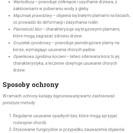
Werticilioza
– powoduje żółknięcie i usychanie drzewa, z
zakłóceniami w pobieraniu wody z gleby.
Mączniak prawdziwy
– objawia się białymi plamami na liściach,
co prowadzi do deformacji i zasychania roślin.
Plamistość liści
– charakteryzuje się brązowymi plamami,
które mogą zagrażać zdrowiu drzew.
Gruzełek cynobrowy
– powoduje jasnobrązowe plamy na
korze, wymagając usuwania chorych pędów.
Opieńkowa zgnilizna korzeni
– łatwo oderwana kora to jej
charakterystyka, a leczenie obejmuje usuwanie chorych
drzew.
Sposoby ochrony
W ramach
ochrony katalpy bignoniowatej
warto zastosować
poniższe metody:
Regularne usuwanie opadłych liści, które mogą sprzyjać
rozwojowi chorób.
Stosowanie fungicydów w przypadku zauważenia objawów