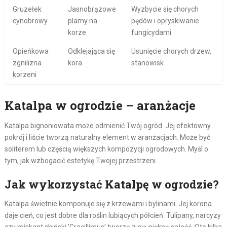
Gruzełek
Jasnobrązowe
Wyzbycie się chorych
cynobrowy
plamy na
pędów i opryskiwanie
korze
fungicydami
Opieńkowa
Odklejająca się
Usunięcie chorych drzew,
zgnilizna
kora
stanowisk
korzeni
Katalpa w ogrodzie – aranżacje
Katalpa bignoniowata może odmienić Twój ogród. Jej efektowny
pokrój i liście tworzą naturalny element w aranżacjach. Może być
soliterem lub częścią większych kompozycji ogrodowych. Myśl o
tym, jak wzbogacić estetykę Twojej przestrzeni.
Jak wykorzystać Katalpę w ogrodzie?
Katalpa świetnie komponuje się z krzewami i bylinami. Jej korona
daje cień, co jest dobre dla roślin lubiących półcień. Tulipany, narcyzy
czy miskant chiński 'Gracillimus’ tworzą z nią piękną całość. Oto kilka