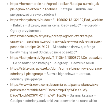
https://home.morele.net/ogrod-i-balkon/katalpa-surmia-jak-
pielegnowac-drzewo-ozdobne/
– Katalpa – surmia. Jak
pielęgnować drzewo ozdobne?
https://ladnydom.pl/budowa/1,106602,13132132,Pod_wielkimi_
– Katalpa – drzewo, surmia, cena. Kiedy sadzić? – e-ogrody –
Ogrody przydomowe
https://deccoria.pl/artykuly/porady-ogrodnicze/katalpa-
uprawa-i-najpiekniejsze-odmiany-gdzie-w-ogrodzie-najlepiej-
posadzic-katalpe-34-9121
– Miododajne drzewo, którego
kwiaty mają nawet 30 cm. Gdzie je posadzić?
https://ladnydom.pl/Ogrody/1,113645,18008797,Co_posadzic_
– Co posadzić pod katalpą? – e-ogrody – Sadzenie roślin
https://stylzycia.radiozet.pl/dom/surmia-bignoniowa-uprawa-
odmiany-i-pielegnacja
– Surmia bignoniowa – uprawa,
odmiany i pielęgnacja
https://www.drzewa.com.pl/surmia-catalpa/na-stanowisko-
polcieniste?srsltid=AfmBOornIbc9qxlFcpWiDsXa-Wy-
D9uqYLxpMdX3W1-X1Tm7-WnTdpXG
– Surmia, katalpa –
Catalpa – odmiany, sadzonki, zastosowanie na stanowisko