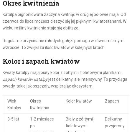
Okres kwitnienia
Katalpa bignoniowata zaczyna kwitnąć w drugiej połowie maja. Od
czerwca do lipca możesz cieszyć się jej pięknymi kwiatostanami. W
wieku rośliny kwitnienie staje się obfitsze.
Regularne przycinanie młodych gałęzi pomaga w równomiernym
wzroście. To zwiększa ilość kwiatów w kolejnych latach.
Kolor i zapach kwiatów
Kwiaty katalpy mają biały kolor z żółtymi i fioletowymi plamkami.
Zapach kwiatów katalpy
jest delikatny, ale intensywny. To przyciąga
owady, takie jak pszczoły, wspierając ekosystem.
Wiek
Okres
Kolor Kwiatów
Zapach
Katalpy
Kwitnienia
3-5 lat
1-2 miesiące
Biały z żółtymi i
Delikatny,
po
fioletowymi
przyjemny