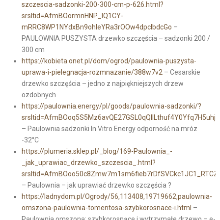
szczescia-sadzonki-200-300-cm-p-626.html?
srsltid=AfmBOormnHNP_lQ1CY-
mRRC8WP1NYdxBn9ohIeYRa3rOOw4dpclbdcGo
–
PAULOWNIA PUSZYSTA drzewko szczęścia – sadzonki 200 /
300 cm
https://kobieta.onet.pl/dom/ogrod/paulownia-puszysta-
uprawa-i-pielegnacja-rozmnazanie/388w7v2
– Cesarskie
drzewko szczęścia – jedno z najpiękniejszych drzew
ozdobnych
https://paulownia.energy/pl/goods/paulownia-sadzonki/?
srsltid=AfmBOoq5S5Mz6avQE27GSL0qQIlLthuf4Y0Yfq7H5uhjm
– Paulownia sadzonki In Vitro Energy odporność na mróz
-32°C
https://plumeria.sklep.pl/_blog/169-Paulownia_-
_jak_uprawiac_drzewko_szczescia_.html?
srsltid=AfmBOoo50c8Zmw7m1sm6fieb7rDfSVCkc1JC1_RTCZ4
– Paulownia – jak uprawiać drzewko szczęścia ?
https://ladnydom.pl/Ogrody/56,113408,19719662,paulownia-
omszona-paulownia-tomentosa-szybkorosnace-i.html
–
Paulownia omszona: szybkorosnące i wytrzymałe drzewo – e-