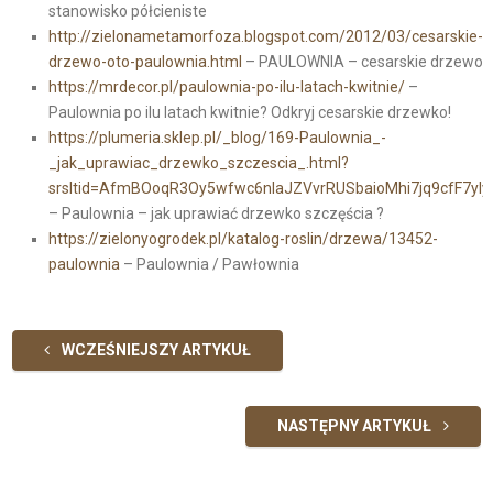
stanowisko półcieniste
http://zielonametamorfoza.blogspot.com/2012/03/cesarskie-
drzewo-oto-paulownia.html
– PAULOWNIA – cesarskie drzewo
https://mrdecor.pl/paulownia-po-ilu-latach-kwitnie/
–
Paulownia po ilu latach kwitnie? Odkryj cesarskie drzewko!
https://plumeria.sklep.pl/_blog/169-Paulownia_-
_jak_uprawiac_drzewko_szczescia_.html?
srsltid=AfmBOoqR3Oy5wfwc6nIaJZVvrRUSbaioMhi7jq9cfF7yly
– Paulownia – jak uprawiać drzewko szczęścia ?
https://zielonyogrodek.pl/katalog-roslin/drzewa/13452-
paulownia
– Paulownia / Pawłownia
WCZEŚNIEJSZY ARTYKUŁ
NASTĘPNY ARTYKUŁ