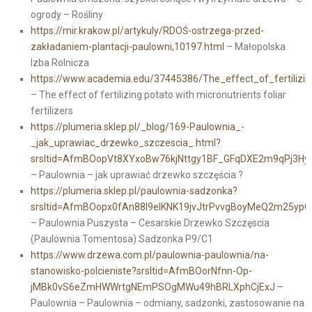
ogrody – Rośliny
https://mir.krakow.pl/artykuly/RDOŚ-ostrzega-przed-
zakładaniem-plantacji-paulowni,10197.html
– Małopolska
Izba Rolnicza
https://www.academia.edu/37445386/The_effect_of_fertilizing_
– The effect of fertilizing potato with micronutrients foliar
fertilizers
https://plumeria.sklep.pl/_blog/169-Paulownia_-
_jak_uprawiac_drzewko_szczescia_.html?
srsltid=AfmBOopVt8XYxoBw76kjNttgy1BF_GFqDXE2m9qPj3H
– Paulownia – jak uprawiać drzewko szczęścia ?
https://plumeria.sklep.pl/paulownia-sadzonka?
srsltid=AfmBOopx0fAn88l9elKNK19jvJtrPvvgBoyMeQ2m25ypCO
– Paulownia Puszysta – Cesarskie Drzewko Szczęscia
(Paulownia Tomentosa) Sadzonka P9/C1
https://www.drzewa.com.pl/paulownia-paulownia/na-
stanowisko-polcieniste?srsltid=AfmBOorNfnn-Op-
jMBk0vS6eZmHWWrtgNEmPSOgMWu49hBRLXphCjExJ
–
Paulownia – Paulownia – odmiany, sadzonki, zastosowanie na