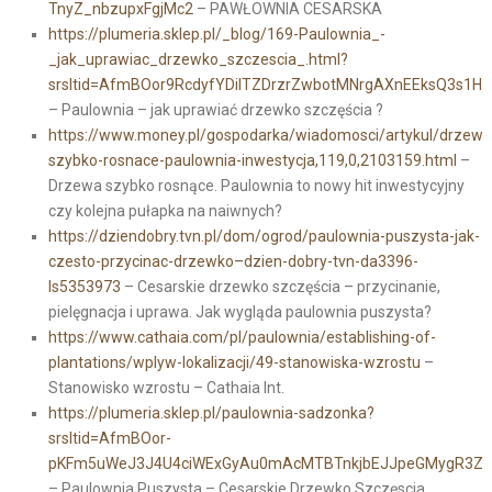
TnyZ_nbzupxFgjMc2
– PAWŁOWNIA CESARSKA
https://plumeria.sklep.pl/_blog/169-Paulownia_-
_jak_uprawiac_drzewko_szczescia_.html?
srsltid=AfmBOor9RcdyfYDiITZDrzrZwbotMNrgAXnEEksQ3s1H
– Paulownia – jak uprawiać drzewko szczęścia ?
https://www.money.pl/gospodarka/wiadomosci/artykul/drzewa
szybko-rosnace-paulownia-inwestycja,119,0,2103159.html
–
Drzewa szybko rosnące. Paulownia to nowy hit inwestycyjny
czy kolejna pułapka na naiwnych?
https://dziendobry.tvn.pl/dom/ogrod/paulownia-puszysta-jak-
czesto-przycinac-drzewko–dzien-dobry-tvn-da3396-
ls5353973
– Cesarskie drzewko szczęścia – przycinanie,
pielęgnacja i uprawa. Jak wygląda paulownia puszysta?
https://www.cathaia.com/pl/paulownia/establishing-of-
plantations/wplyw-lokalizacji/49-stanowiska-wzrostu
–
Stanowisko wzrostu – Cathaia Int.
https://plumeria.sklep.pl/paulownia-sadzonka?
srsltid=AfmBOor-
pKFm5uWeJ3J4U4ciWExGyAu0mAcMTBTnkjbEJJpeGMygR3Z0
– Paulownia Puszysta – Cesarskie Drzewko Szczęscia