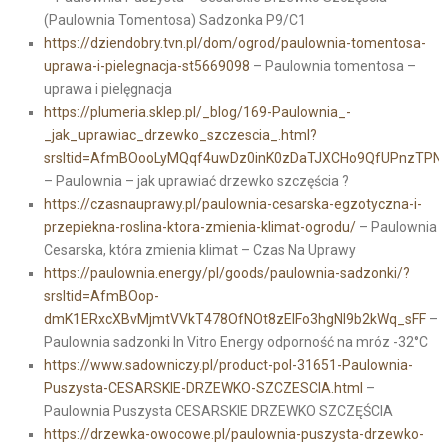
(Paulownia Tomentosa) Sadzonka P9/C1
https://dziendobry.tvn.pl/dom/ogrod/paulownia-tomentosa-
uprawa-i-pielegnacja-st5669098
– Paulownia tomentosa –
uprawa i pielęgnacja
https://plumeria.sklep.pl/_blog/169-Paulownia_-
_jak_uprawiac_drzewko_szczescia_.html?
srsltid=AfmBOooLyMQqf4uwDz0inK0zDaTJXCHo9QfUPnzTPN
– Paulownia – jak uprawiać drzewko szczęścia ?
https://czasnauprawy.pl/paulownia-cesarska-egzotyczna-i-
przepiekna-roslina-ktora-zmienia-klimat-ogrodu/
– Paulownia
Cesarska, która zmienia klimat – Czas Na Uprawy
https://paulownia.energy/pl/goods/paulownia-sadzonki/?
srsltid=AfmBOop-
dmK1ERxcXBvMjmtVVkT478OfNOt8zEIFo3hgNl9b2kWq_sFF
–
Paulownia sadzonki In Vitro Energy odporność na mróz -32°C
https://www.sadowniczy.pl/product-pol-31651-Paulownia-
Puszysta-CESARSKIE-DRZEWKO-SZCZESCIA.html
–
Paulownia Puszysta CESARSKIE DRZEWKO SZCZĘŚCIA
https://drzewka-owocowe.pl/paulownia-puszysta-drzewko-