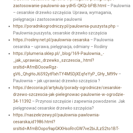
zastosowanie-paulownii-aa-ydH5-QKQi-bFtB.html
– Paulownia
– cesarskie drzewko szczęścia. Uprawa, wymagania,
pielęgnacja i zastosowanie paulownii
https://poradnikogrodniczy.pl/paulownia-puszysta.php
–
Paulownia puszysta, cesarskie drzewko szczęścia
https://rosliny.net.pl/paulownia-cesarska
– Paulownia
cesarska – uprawa, pielęgnacja, odmiany – Rośliny
https://plumeria.sklep.pl/_blog/169-Paulownia_-
_jak_uprawiac_drzewko_szczescia_.html?
srsltid=AfmBOoowRgz-
gV6_QhgHoJ6S92ytFlxhTY4M5DjXEqfeYyP_GHy_M99v
–
Paulownia – jak uprawiać drzewko szczęścia ?
https://deccoria.pl/artykuly/porady-ogrodnicze/cesarskie-
drzewo-szczescia-jak-pielegnowac-paulownie-w-ogrodzie-
34-11392
– Przynosi szczęście i zapewnia powodzenie. Jak
pielęgnować cesarskie drzewko szczęścia?
https://naszekrzewy.pl/paulownia-pawlownia-
cesarska,id1986.html?
srsltid=AfmBOopo9apGKXHsoRrcGW7ve2biJLzS2to1BT-