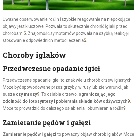
Uważne obserwowanie roślin i szybkie reagowanie na niepokojące
objawy jest kluczowe. Pozwala to skutecznie chronić igłaki przed
chorobami
5
. Znajomość symptomów pozwala na szybką reakcję i
stosowanie odpowiednich metod leczenia
5
.
Choroby iglaków
Przedwczesne opadanie igieł
Przedwczesne opadanie igieł to znak wielu chorób drzew iglastych.
Może być spowodowane przez grzyby, wirusy lub złe warunki, jak
susze czy mrozy
9
. To osłabia drzewo,
ograniczając jego
zdolność do fotosyntezy i pobierania składników odżywczych
9
.
Może to prowadzić do dalszego osłabienia i obumierania roślin
9
.
Zamieranie pędów i gałęzi
Zamieranie pędów i gałęzi
to poważny objaw chorób iglaków. Może