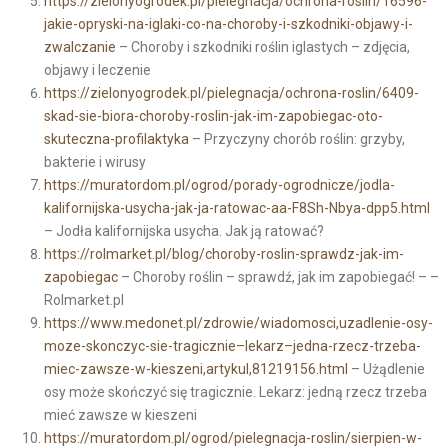
https://zielonyogrodek.pl/pielegnacja/ochrona-roslin/16596-
jakie-opryski-na-iglaki-co-na-choroby-i-szkodniki-objawy-i-
zwalczanie
– Choroby i szkodniki roślin iglastych – zdjęcia,
objawy i leczenie
https://zielonyogrodek.pl/pielegnacja/ochrona-roslin/6409-
skad-sie-biora-choroby-roslin-jak-im-zapobiegac-oto-
skuteczna-profilaktyka
– Przyczyny chorób roślin: grzyby,
bakterie i wirusy
https://muratordom.pl/ogrod/porady-ogrodnicze/jodla-
kalifornijska-usycha-jak-ja-ratowac-aa-F8Sh-Nbya-dpp5.html
– Jodła kalifornijska usycha. Jak ją ratować?
https://rolmarket.pl/blog/choroby-roslin-sprawdz-jak-im-
zapobiegac
– Choroby roślin – sprawdź, jak im zapobiegać! – –
Rolmarket.pl
https://www.medonet.pl/zdrowie/wiadomosci,uzadlenie-osy-
moze-skonczyc-sie-tragicznie–lekarz–jedna-rzecz-trzeba-
miec-zawsze-w-kieszeni,artykul,81219156.html
– Użądlenie
osy może skończyć się tragicznie. Lekarz: jedną rzecz trzeba
mieć zawsze w kieszeni
https://muratordom.pl/ogrod/pielegnacja-roslin/sierpien-w-