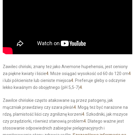
Zawilec chiński, znany też jako Anemone hupehensis, jest ceniony
za piękne kwiaty i liście
4
. Może osiągać wysokość od 60 do 120 cm
4
i lubi półcieniste lub cieniste miejsca
4
. Preferuje gleby o odczynie
lekko kwaśnym do obojętnego (pH 5,5-7)
4
.
Zawilce chińskie często atakowane są przez patogeny, jak
mączniak prawdziwy czy szara pleśń
4
. Mogą też być narażone na
rdzę, plamistość liści czy zgniliznę korzeni
4
. Szkodniki, jak mszyce
czy przędziorki, również stanowią problem
4
. Dlatego ważne jest
stosowanie odpowiednich zabiegów pielęgnacyjnych i