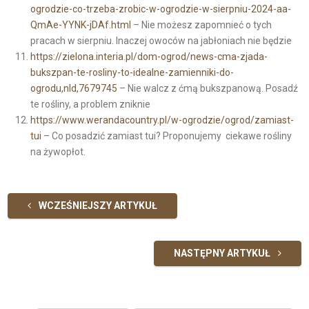
ogrodzie-co-trzeba-zrobic-w-ogrodzie-w-sierpniu-2024-aa-
QmAe-YYNK-jDAf.html
– Nie możesz zapomnieć o tych
pracach w sierpniu. Inaczej owoców na jabłoniach nie będzie
https://zielona.interia.pl/dom-ogrod/news-cma-zjada-
bukszpan-te-rosliny-to-idealne-zamienniki-do-
ogrodu,nId,7679745
– Nie walcz z ćmą bukszpanową. Posadź
te rośliny, a problem zniknie
https://www.werandacountry.pl/w-ogrodzie/ogrod/zamiast-
tui
– Co posadzić zamiast tui? Proponujemy ciekawe rośliny
na żywopłot.
WCZEŚNIEJSZY ARTYKUŁ
NASTĘPNY ARTYKUŁ