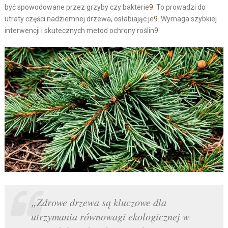
być spowodowane przez grzyby czy bakterie
9
. To prowadzi do
utraty części nadziemnej drzewa, osłabiając je
9
. Wymaga szybkiej
interwencji i skutecznych metod ochrony roślin
9
.
„Zdrowe drzewa są kluczowe dla
utrzymania równowagi ekologicznej w