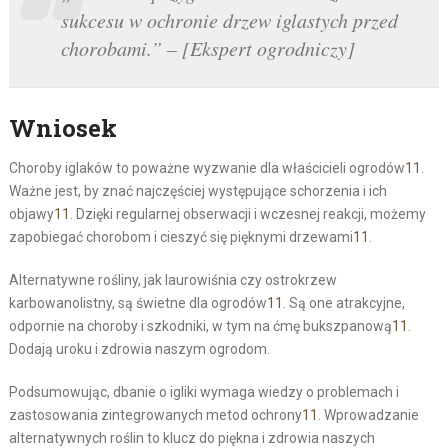
sukcesu w ochronie drzew iglastych przed
chorobami.” – [Ekspert ogrodniczy]
Wniosek
Choroby iglaków to poważne wyzwanie dla właścicieli ogrodów
11
.
Ważne jest, by znać najczęściej występujące schorzenia i ich
objawy
11
. Dzięki regularnej obserwacji i wczesnej reakcji, możemy
zapobiegać chorobom i cieszyć się pięknymi drzewami
11
.
Alternatywne rośliny, jak laurowiśnia czy ostrokrzew
karbowanolistny, są świetne dla ogrodów
11
. Są one atrakcyjne,
odpornie na choroby i szkodniki, w tym na ćmę bukszpanową
11
.
Dodają uroku i zdrowia naszym ogrodom.
Podsumowując, dbanie o igliki wymaga wiedzy o problemach i
zastosowania zintegrowanych metod ochrony
11
. Wprowadzanie
alternatywnych roślin to klucz do piękna i zdrowia naszych