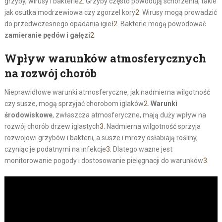
grzyby, wirusy i bakterie
2
. Grzyby często powodują schorzenia, takie
jak osutka modrzewiowa czy zgorzel kory
2
. Wirusy mogą prowadzić
do przedwczesnego opadania igieł
2
. Bakterie mogą powodować
zamieranie pędów i gałęzi
2
.
Wpływ warunków atmosferycznych
na rozwój chorób
Nieprawidłowe warunki atmosferyczne, jak nadmierna wilgotność
czy susze, mogą sprzyjać chorobom iglaków
2
.
Warunki
środowiskowe
, zwłaszcza atmosferyczne, mają duży wpływ na
rozwój chorób drzew iglastych
3
. Nadmierna wilgotność sprzyja
rozwojowi grzybów i bakterii, a susze i mrozy osłabiają rośliny,
czyniąc je podatnymi na infekcje
3
. Dlatego ważne jest
monitorowanie pogody i dostosowanie pielęgnacji do warunków
3
.