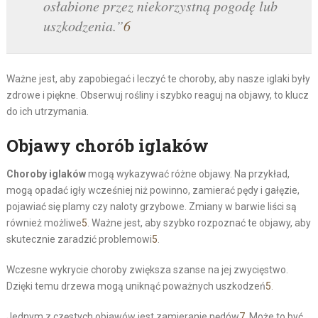
osłabione przez niekorzystną pogodę lub
uszkodzenia.”
6
Ważne jest, aby zapobiegać i leczyć te choroby, aby nasze iglaki były
zdrowe i piękne. Obserwuj rośliny i szybko reaguj na objawy, to klucz
do ich utrzymania.
Objawy chorób iglaków
Choroby iglaków
mogą wykazywać różne objawy. Na przykład,
mogą opadać igły wcześniej niż powinno, zamierać pędy i gałęzie,
pojawiać się plamy czy naloty grzybowe. Zmiany w barwie liści są
również możliwe
5
. Ważne jest, aby szybko rozpoznać te objawy, aby
skutecznie zaradzić problemowi
5
.
Wczesne wykrycie choroby zwiększa szanse na jej zwycięstwo.
Dzięki temu drzewa mogą uniknąć poważnych uszkodzeń
5
.
Jednym z częstych objawów jest zamieranie pędów
7
. Może to być