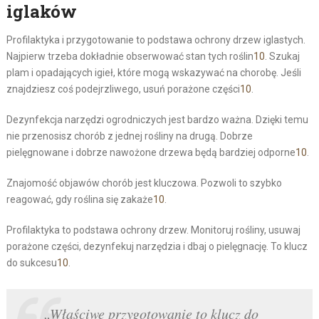
iglaków
Profilaktyka i przygotowanie to podstawa ochrony drzew iglastych.
Najpierw trzeba dokładnie obserwować stan tych roślin
10
. Szukaj
plam i opadających igieł, które mogą wskazywać na chorobę. Jeśli
znajdziesz coś podejrzliwego, usuń porażone części
10
.
Dezynfekcja narzędzi ogrodniczych jest bardzo ważna. Dzięki temu
nie przenosisz chorób z jednej rośliny na drugą. Dobrze
pielęgnowane i dobrze nawożone drzewa będą bardziej odporne
10
.
Znajomość objawów chorób jest kluczowa. Pozwoli to szybko
reagować, gdy roślina się zakaże
10
.
Profilaktyka to podstawa ochrony drzew. Monitoruj rośliny, usuwaj
porażone części, dezynfekuj narzędzia i dbaj o pielęgnację. To klucz
do sukcesu
10
.
„Właściwe przygotowanie to klucz do