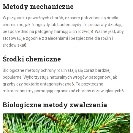
Metody mechaniczne
W przypadku poważnych chorób, czasem potrzebne są środki
chemiczne, jak fungicydy lub bacteriocydy. Te preparaty działają
bezpośrednio na patogeny, hamując ich rozwój
8
. Ważne jest, aby
stosować je zgodnie z zaleceniami i bezpiecznie dla roślin i
środowiska
8
.
Środki chemiczne
Biologiczne metody ochrony roślin stają się coraz bardziej
popularne. Wykorzystują naturalnych wrogów patogenów, jak
grzyby czy bakterie antagonistyczne
6
. Te pożyteczne
mikroorganizmy pomagają ograniczać choroby drzew iglastych
6
.
Biologiczne metody zwalczania