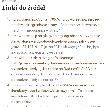
działanie.
Linki do źródeł
https://dlaroslin.pl/content/867-choroby-przechowalnicze-
marchwi-jak-ograniczyc-straty
– Choroby przechowalnicze
marchwi – jak ograniczyć straty?
https://deccoria.pl/artykuly/porady-ogrodnicze/przycinanie-
starych-tui-jak-zrobic-to-dobrze-by-wypuszczaly-nowe-
galazki-34-19519
– Tuja ma 30 lat lub więcej? Podcinaj ją w
taki sposób, a wypuści nowe gałązki
https://muratordom.pl/ogrod/pielegnacja-
roslin/przesadzanie-duzych-drzew-jak-duze-drzewa-mozna-
przesadzac-kiedy-i-jak-to-robic-aa-RJdu-erCh-SnGB.html
–
Przesadzanie dużych drzew – jak duże drzewa można
przesadzać, kiedy i jak to robić?
https://dom.wprost.pl/rosliny/11768565/zawilec-chinski-
charakterystyka-i-wskazowki-uprawy.html
– Ta urocza
wieloletnia roślina kwitnie do późnej jesieni, aż do
przymrozków