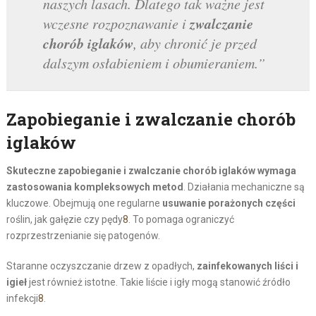
naszych lasach. Dlatego tak ważne jest
zwalczanie
wczesne rozpoznawanie i
chorób iglaków
, aby chronić je przed
dalszym osłabieniem i obumieraniem.”
Zapobieganie i zwalczanie chorób
iglaków
Skuteczne zapobieganie i zwalczanie chorób iglaków wymaga
zastosowania kompleksowych metod
. Działania mechaniczne są
kluczowe. Obejmują one regularne
usuwanie porażonych części
roślin, jak gałęzie czy pędy
8
. To pomaga ograniczyć
rozprzestrzenianie się patogenów.
Staranne oczyszczanie drzew z opadłych,
zainfekowanych liści i
igieł
jest również istotne. Takie liście i igły mogą stanowić źródło
infekcji
8
.