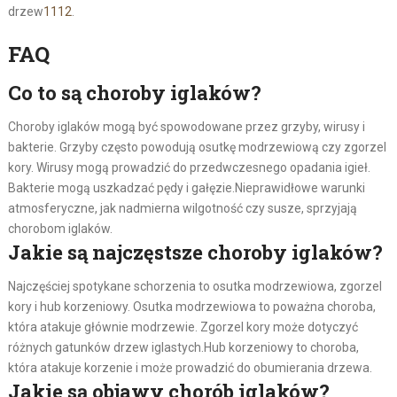
drzew
11
12
.
FAQ
Co to są choroby iglaków?
Choroby iglaków mogą być spowodowane przez grzyby, wirusy i
bakterie. Grzyby często powodują osutkę modrzewiową czy zgorzel
kory. Wirusy mogą prowadzić do przedwczesnego opadania igieł.
Bakterie mogą uszkadzać pędy i gałęzie.Nieprawidłowe warunki
atmosferyczne, jak nadmierna wilgotność czy susze, sprzyjają
chorobom iglaków.
Jakie są najczęstsze choroby iglaków?
Najczęściej spotykane schorzenia to osutka modrzewiowa, zgorzel
kory i hub korzeniowy. Osutka modrzewiowa to poważna choroba,
która atakuje głównie modrzewie. Zgorzel kory może dotyczyć
różnych gatunków drzew iglastych.Hub korzeniowy to choroba,
która atakuje korzenie i może prowadzić do obumierania drzewa.
Jakie są objawy chorób iglaków?