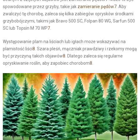
spowodowane przez grzyby, takie jak
zamieranie pędów
7
. Aby
zwalczyć tę chorobę, zaleca się kilka zabiegów oprysków środkami
grzybobójczymi, takimi jak Bravo 500 SC, Folpan 80 WG, Sarfun 500
SC lub Topsin M 70 WP
7
.
Występowanie plam na liściach lub igłach może wskazywać na
plamistość liści
8
. Szara pleśń, mączniak prawdziwy i rzekomy mogą
być przyczyną takich objawów
8
. Dlatego zaleca się regularne
opryskiwanie roślin, aby zapobiec chorobom
8
.