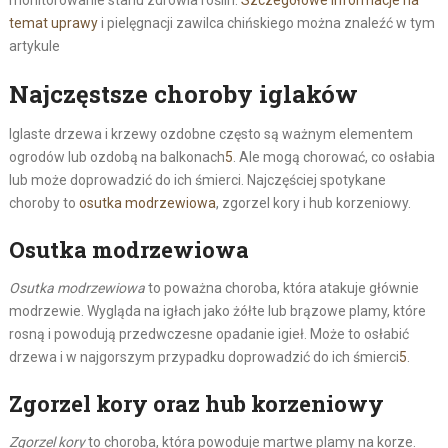
monitorowanie stanu zdrowia roślin.
Szczegółowe informacje na
temat uprawy
i pielęgnacji zawilca chińskiego można znaleźć w tym
artykule
Najczęstsze choroby iglaków
Iglaste drzewa i krzewy ozdobne często są ważnym elementem
ogrodów lub ozdobą na balkonach
5
. Ale mogą chorować, co osłabia
lub może doprowadzić do ich śmierci. Najczęściej spotykane
choroby to
osutka modrzewiowa
, zgorzel kory i hub korzeniowy.
Osutka modrzewiowa
Osutka modrzewiowa
to poważna choroba, która atakuje głównie
modrzewie. Wygląda na igłach jako żółte lub brązowe plamy, które
rosną i powodują przedwczesne opadanie igieł. Może to osłabić
drzewa i w najgorszym przypadku doprowadzić do ich śmierci
5
.
Zgorzel kory oraz hub korzeniowy
Zgorzel kory
to choroba, która powoduje martwe plamy na korze.