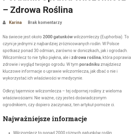
– Zdrowa Roślina
Karina
Brak komentarzy
Na świecie jest około
2000 gatunków
wilczomleczy (Euphorbia). To
czyni je jednymi z najbardziej zróżnicowanych roślin. W Polsce
spotkasz ponad 30 odmian, zarówno w doniczkach, jak i ogrodach.
Wilczomlecz to nie tylko piękna, ale i
zdrowa roślina
, która poprawia
zdrowie i wygląd twojego ogrodu. W tym
poradniku
znajdziesz
kluczowe informacje o uprawie wilczomlecza, jak dbać o nie i
wykorzystać ich właściwości w medycynie.
Odkryj tajemnice wilczomlecza – tej odpornej rośliny z wieloma
właściwościami. Nie ważne, czy jesteś doświadczonym
ogrodnikiem, czy dopiero zaczynasz, ten artykuł pomoże ci.
Najważniejsze informacje
Wilczomlecz to ponad 2000 różnych gatunków roślin.