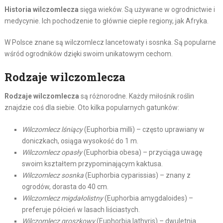
Historia wilczomlecza
sięga wieków. Są używane w ogrodnictwie i
medycynie. Ich pochodzenie to głównie ciepłe regiony, jak Afryka.
W Polsce znane są wilczomlecz lancetowaty i sosnka. Są popularne
wśród ogrodników dzięki swoim unikatowym cechom.
Rodzaje wilczomlecza
Rodzaje wilczomlecza
są różnorodne. Każdy miłośnik roślin
znajdzie coś dla siebie. Oto kilka popularnych gatunków:
Wilczomlecz lśniący
(Euphorbia milli) – często uprawiany w
doniczkach, osiąga wysokość do 1 m.
Wilczomlecz opasły
(Euphorbia obesa) – przyciąga uwagę
swoim kształtem przypominającym kaktusa.
Wilczomlecz sosnka
(Euphorbia cyparissias) – znany z
ogrodów, dorasta do 40 cm.
Wilczomlecz migdałolistny
(Euphorbia amygdaloides) –
preferuje półcień w lasach liściastych.
Wilczomlecz groszkowy
(Euphorbia lathyris) – dwuletnia