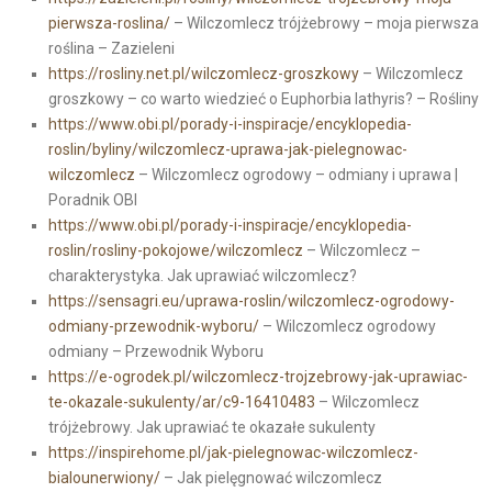
pierwsza-roslina/
– Wilczomlecz trójżebrowy – moja pierwsza
roślina – Zazieleni
https://rosliny.net.pl/wilczomlecz-groszkowy
– Wilczomlecz
groszkowy – co warto wiedzieć o Euphorbia lathyris? – Rośliny
https://www.obi.pl/porady-i-inspiracje/encyklopedia-
roslin/byliny/wilczomlecz-uprawa-jak-pielegnowac-
wilczomlecz
– Wilczomlecz ogrodowy – odmiany i uprawa |
Poradnik OBI
https://www.obi.pl/porady-i-inspiracje/encyklopedia-
roslin/rosliny-pokojowe/wilczomlecz
– Wilczomlecz –
charakterystyka. Jak uprawiać wilczomlecz?
https://sensagri.eu/uprawa-roslin/wilczomlecz-ogrodowy-
odmiany-przewodnik-wyboru/
– Wilczomlecz ogrodowy
odmiany – Przewodnik Wyboru
https://e-ogrodek.pl/wilczomlecz-trojzebrowy-jak-uprawiac-
te-okazale-sukulenty/ar/c9-16410483
– Wilczomlecz
trójżebrowy. Jak uprawiać te okazałe sukulenty
https://inspirehome.pl/jak-pielegnowac-wilczomlecz-
bialounerwiony/
– Jak pielęgnować wilczomlecz