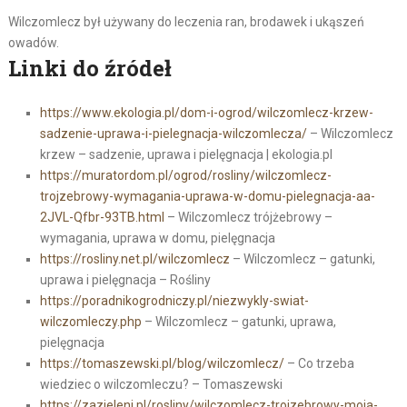
Wilczomlecz był używany do leczenia ran, brodawek i ukąszeń
owadów.
Linki do źródeł
https://www.ekologia.pl/dom-i-ogrod/wilczomlecz-krzew-
sadzenie-uprawa-i-pielegnacja-wilczomlecza/
– Wilczomlecz
krzew – sadzenie, uprawa i pielęgnacja | ekologia.pl
https://muratordom.pl/ogrod/rosliny/wilczomlecz-
trojzebrowy-wymagania-uprawa-w-domu-pielegnacja-aa-
2JVL-Qfbr-93TB.html
– Wilczomlecz trójżebrowy –
wymagania, uprawa w domu, pielęgnacja
https://rosliny.net.pl/wilczomlecz
– Wilczomlecz – gatunki,
uprawa i pielęgnacja – Rośliny
https://poradnikogrodniczy.pl/niezwykly-swiat-
wilczomleczy.php
– Wilczomlecz – gatunki, uprawa,
pielęgnacja
https://tomaszewski.pl/blog/wilczomlecz/
– Co trzeba
wiedziec o wilczomleczu? – Tomaszewski
https://zazieleni.pl/rosliny/wilczomlecz-trojzebrowy-moja-