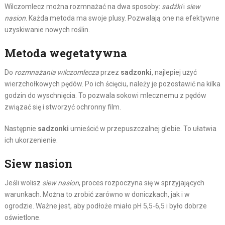
Wilczomlecz można rozmnażać na dwa sposoby:
sadźki
i
siew
nasion
. Każda metoda ma swoje plusy. Pozwalają one na efektywne
uzyskiwanie nowych roślin.
Metoda wegetatywna
Do
rozmnażania wilczomlecza
przez
sadzonki
, najlepiej użyć
wierzchołkowych pędów. Po ich ścięciu, należy je pozostawić na kilka
godzin do wyschnięcia. To pozwala sokowi mlecznemu z pędów
związać się i stworzyć ochronny film.
Następnie
sadzonki
umieścić w przepuszczalnej glebie. To ułatwia
ich ukorzenienie.
Siew nasion
Jeśli wolisz
siew nasion
, proces rozpoczyna się w sprzyjających
warunkach. Można to zrobić zarówno w doniczkach, jak i w
ogrodzie. Ważne jest, aby podłoże miało pH 5,5-6,5 i było dobrze
oświetlone.