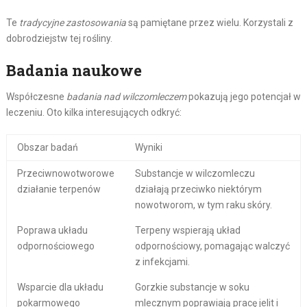
Te
tradycyjne zastosowania
są pamiętane przez wielu. Korzystali z
dobrodziejstw tej rośliny.
Badania naukowe
Współczesne
badania nad wilczomleczem
pokazują jego potencjał w
leczeniu. Oto kilka interesujących odkryć:
Obszar badań
Wyniki
Przeciwnowotworowe
Substancje w wilczomleczu
działanie terpenów
działają przeciwko niektórym
nowotworom, w tym raku skóry.
Poprawa układu
Terpeny wspierają układ
odpornościowego
odpornościowy, pomagając walczyć
z infekcjami.
Wsparcie dla układu
Gorzkie substancje w soku
pokarmowego
mlecznym poprawiają pracę jelit i