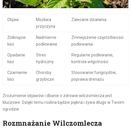
Objaw
Możliwa
Zalecane działania
przyczyna
Żółknięcie
Nadmierne
Zmniejszenie częstotliwości
liści
podlewanie
podlewania
Opadanie
Stres
Regularne podlewanie,
liści
hydriczny
kontrola wilgotności
Czarnienie
Choroby
Stosowanie fungicydów,
liści
grzybicze
poprawa drenażu
Zrozumienie objawów i dbanie o zdrowie wilczomlecza jest
kluczowe. Dzięki temu roślina będzie piękna i żywa długo w Twoim
ogrodzie.
Rozmnażanie Wilczomlecza