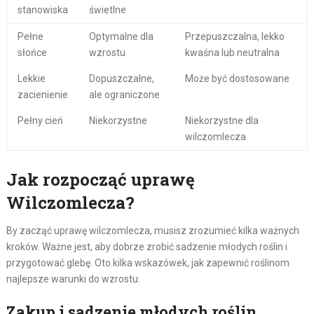
stanowiska
świetlne
Pełne
Optymalne dla
Przepuszczalna, lekko
słońce
wzrostu
kwaśna lub neutralna
Lekkie
Dopuszczalne,
Może być dostosowane
zacienienie
ale ograniczone
Pełny cień
Niekorzystne
Niekorzystne dla
wilczomlecza
Jak rozpocząć uprawę
Wilczomlecza?
By zacząć uprawę wilczomlecza, musisz zrozumieć kilka ważnych
kroków. Ważne jest, aby dobrze zrobić sadzenie młodych roślin i
przygotować glebę. Oto kilka wskazówek, jak zapewnić roślinom
najlepsze warunki do wzrostu.
Zakup i sadzenie młodych roślin