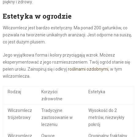
piękny i zdrowy.
Estetyka w ogrodzie
Wilczomlecz jest bardzo estetyczny. Ma ponad 200 gatunków, co
pozwala na tworzenie unikalnych aranżacji. Jest odporne na suszę,
co jest dużym plusem.
Jego wyjątkowa forma i kolory przyciągają wzrok. Możesz
eksperymentować z jego rozmieszczeniem. Twój ogród stanie się
pełen uroku. Zainspiruj się i odkryj
roślinami ozdobnymi
, w tym
wilczomlecza.
Rodzaj
Korzyści
Estetyka
zdrowotne
Wilczomlecz
Tradycyjne
Wysokość do 2
trójżebrowy
zastosowanie w
metrów, niezwykły
leczeniu
pokrój
Wilczomlecz
Owoce
Oryginalny fraktalny