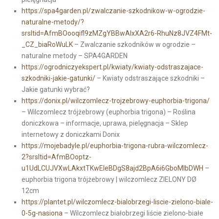
https://spa4garden.pl/zwalczanie-szkodnikow-w-ogrodzie-
naturalne-metody/?
srsltid=AfmBOooqifl9zMZgYBBwAIxXA2r6-RhuNz8JVZ4FMt-
_CZ_biaRoWuLK
– Zwalczanie szkodników w ogrodzie –
naturalne metody – SPA4GARDEN
https://ogrodniczyekspert.pl/kwiaty/kwiaty-odstraszajace-
szkodniki-jakie-gatunki/
– Kwiaty odstraszające szkodniki –
Jakie gatunki wybrać?
https://donix.pl/wilczomlecz-trojzebrowy-euphorbia-trigona/
– Wilczomlecz trójżebrowy (euphorbia trigona) – Roślina
doniczkowa – informacje, uprawa, pielęgnacja – Sklep
internetowy z doniczkami Donix
https://mojebadyle.pl/euphorbia-trigona-rubra-wilczomlecz-
2?srsltid=AfmBOoptz-
u1UdLCUJVXwLAkxtTKwEleBDgS8ajd2BpA6i6GboMlbDWH
–
euphorbia trigona trójżebrowy | wilczomlecz ZIELONY DØ
12cm
https://plantet.pl/wilczomlecz-bialobrzegi-liscie-zielono-biale-
0-5g-nasiona
– Wilczomlecz białobrzegi liście zielono-białe