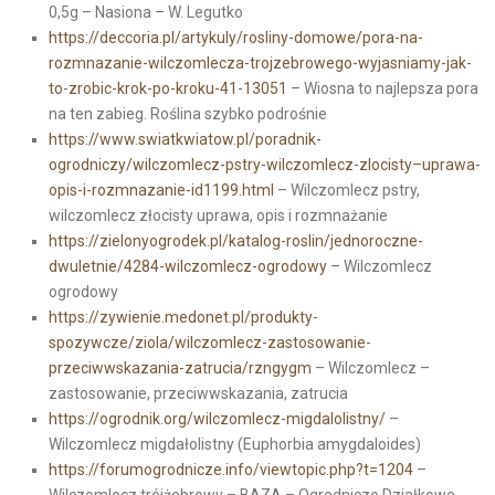
0,5g – Nasiona – W. Legutko
https://deccoria.pl/artykuly/rosliny-domowe/pora-na-
rozmnazanie-wilczomlecza-trojzebrowego-wyjasniamy-jak-
to-zrobic-krok-po-kroku-41-13051
– Wiosna to najlepsza pora
na ten zabieg. Roślina szybko podrośnie
https://www.swiatkwiatow.pl/poradnik-
ogrodniczy/wilczomlecz-pstry-wilczomlecz-zlocisty–uprawa-
opis-i-rozmnazanie-id1199.html
– Wilczomlecz pstry,
wilczomlecz złocisty uprawa, opis i rozmnażanie
https://zielonyogrodek.pl/katalog-roslin/jednoroczne-
dwuletnie/4284-wilczomlecz-ogrodowy
– Wilczomlecz
ogrodowy
https://zywienie.medonet.pl/produkty-
spozywcze/ziola/wilczomlecz-zastosowanie-
przeciwwskazania-zatrucia/rzngygm
– Wilczomlecz –
zastosowanie, przeciwwskazania, zatrucia
https://ogrodnik.org/wilczomlecz-migdalolistny/
–
Wilczomlecz migdałolistny (Euphorbia amygdaloides)
https://forumogrodnicze.info/viewtopic.php?t=1204
–
Wilczomlecz trójżebrowy – BAZA – Ogrodniczo Działkowe