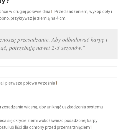
ły?
ońce w drugiej połowie dnia
1
. Przed sadzeniem, wykop doły i
obno, przykrywsz je ziemią na 4 cm.
e znoszą przesadzanie. Aby odbudować karpę i
nąć, potrzebują nawet 2-3 sezonów.”
ia i pierwsza połowa września
1
 przesadzania wiosną, aby uniknąć uszkodzenia systemu
1
eca się okrycie ziemi wokół świeżo posadzonej karpy
tu lub liści dla ochrony przed przemarznięciem
1