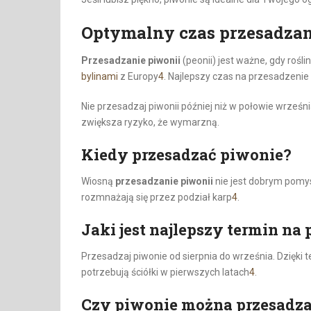
Optymalny czas przesadzan
Przesadzanie piwonii
(peonii) jest ważne, gdy roślin
bylinami
z Europy
4
. Najlepszy czas na przesadzenie 
Nie przesadzaj piwonii później niż w połowie wrześn
zwiększa ryzyko, że wymarzną.
Kiedy przesadzać piwonie?
Wiosną
przesadzanie piwonii
nie jest dobrym pomys
rozmnażają się przez podział karp
4
.
Jaki jest najlepszy termin na
Przesadzaj piwonie od sierpnia do września. Dzięki
potrzebują ściółki w pierwszych latach
4
.
Czy piwonie można przesadz