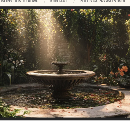
OŚLINY DONICZKOWE
KONTAKT
POLITYKA PRYWATNOŚCI