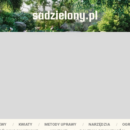
sadzielony.pl
EWY
KWIATY
METODY UPRAWY
NARZĘDZIA
OGR