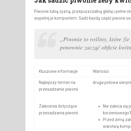
Jak sadzić piwonie żeby kwit
Piwonie lubią żyzną, przepuszczalną glebę i pełne sł
wypełnij je kompostem. Sadź każdą część piwonii os
„Piwonie to rośliny, które źl
ponownie zacząć obficie kwit
Kluczowe informacje
Wartości
Najlepszy termin na
druga połowa sierpn
przesadzanie piwonii
Zalecenia dotyczące
Nie zaleca się
przesadzania piwonii
korzeniowego
Przed zimą zal
warstwą kompos