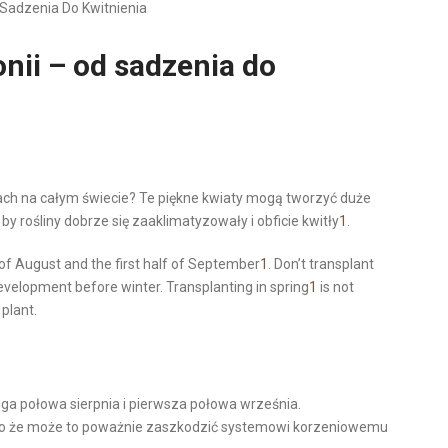
 Sadzenia Do Kwitnienia
onii – od sadzenia do
ch na całym świecie? Te piękne kwiaty mogą tworzyć duże
by rośliny dobrze się zaaklimatyzowały i obficie kwitły
1
.
 of August and the first half of September
1
. Don’t transplant
velopment before winter. Transplanting in spring
1
is not
plant.
uga połowa sierpnia i pierwsza połowa września.
jako że może to poważnie zaszkodzić systemowi korzeniowemu