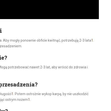
i
ia. Aby mogły ponownie obficie kwitnąć, potrzebują 2-3 lata
1
.
przesadzeniem.
ie?
Mogą potrzebować nawet 2-3 lat, aby wrócić do zdrowia i
przesadzenia?
długości
1
. Potem ostrożnie wykop karpę, by nie uszkodzić
wając ostrym nożem
1
.