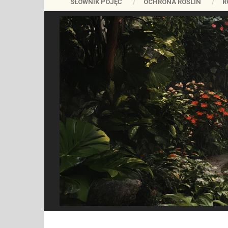
SŁOWNIK POJĘĆ
OCHRONA ROŚLIN
R