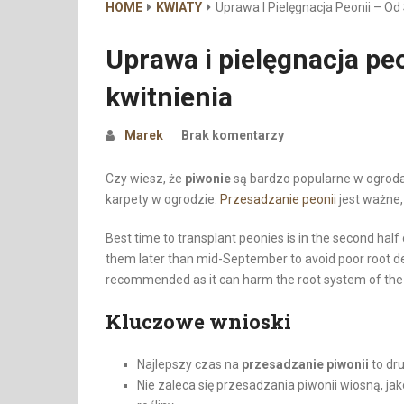
HOME
KWIATY
Uprawa I Pielęgnacja Peonii – Od
Uprawa i pielęgnacja pe
kwitnienia
Marek
Brak komentarzy
Czy wiesz, że
piwonie
są bardzo popularne w ogroda
karpety w ogrodzie.
Przesadzanie peonii
jest ważne, 
Best time to transplant peonies is in the second half
them later than mid-September to avoid poor root de
recommended as it can harm the root system of the 
Kluczowe wnioski
Najlepszy czas na
przesadzanie piwonii
to dr
Nie zaleca się przesadzania piwonii wiosną, 