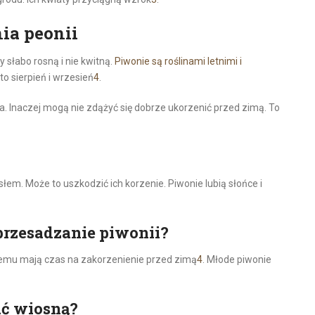
ia peonii
y słabo rosną i nie kwitną.
Piwonie są roślinami letnimi i
to sierpień i wrzesień
4
.
ia. Inaczej mogą nie zdążyć się dobrze ukorzenić przed zimą. To
łem. Może to uszkodzić ich korzenie. Piwonie lubią słońce i
 przesadzanie piwonii?
 temu mają czas na zakorzenienie przed zimą
4
. Młode piwonie
ać wiosną?