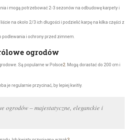
dzania i mogą potrzebować 2-3 sezonów na odbudowę karpety i
iście na około 2/3 ich długości i podzielić karpę na kilka części z
podlewania i ochrony przed zimnem.
królowe ogrodów
 ogrodowe. Są popularne w Polsce
2
. Mogą dorastać do 200 cm i
eba je regularnie przycinać, by lepiej kwitły.
e ogrodów – majestatyczne, eleganckie i
ogrodu. Ich kwiaty przyciągną wzrok
3
.