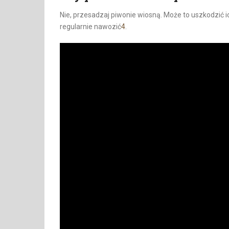
Nie, przesadzaj piwonie wiosną. Może to uszkodzić ic
regularnie nawozić
4
.