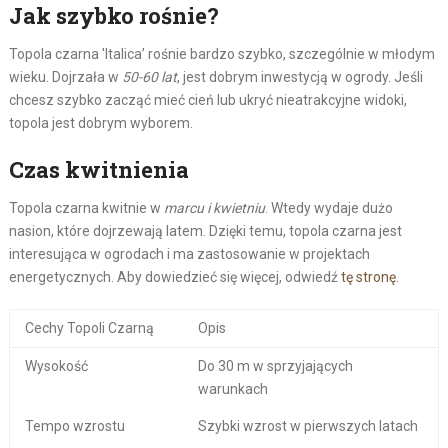
Jak szybko rośnie?
Topola czarna 'Italica’ rośnie bardzo szybko, szczególnie w młodym
wieku. Dojrzała w
50-60 lat
, jest dobrym inwestycją w ogrody. Jeśli
chcesz szybko zacząć mieć cień lub ukryć nieatrakcyjne widoki,
topola jest dobrym wyborem.
Czas kwitnienia
Topola czarna kwitnie w
marcu i kwietniu
. Wtedy wydaje dużo
nasion, które dojrzewają latem. Dzięki temu, topola czarna jest
interesująca w ogrodach i ma zastosowanie w projektach
energetycznych. Aby dowiedzieć się więcej, odwiedź
tę stronę
.
Cechy Topoli Czarną
Opis
Wysokość
Do 30 m w sprzyjających
warunkach
Tempo wzrostu
Szybki wzrost w pierwszych latach