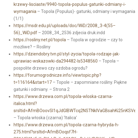
krzewy-lisciaste/9940-topola-populus-gatunki-odmiany-i-
wymagania
– Topola (Populus)- gatunki, odmiany i wymagania
(1/1)
https://msdr.edu.pl/uploads/doc/WiD/2008_3-4(55–
56)_WiD.pdf
– 2008_34_2536 zdjecia druk.indd
https://rosliny.net.pl/topola
– Topola w ogrodzie – czy to
możliwe? – Rośliny
https://dziendobry.tvn.pl/styl-zycia/topola-rodzaje-jak-
uprawiac-wskazowki-da294482-ls5348560
– Topola –
pospolite drzewo czy ozdoba ogrodu?
https://forumogrodnicze.info/viewtopic.php?
t=116164&start=17
– Topole – zapomniane rośliny. Piękne
gatunki i odmiany. – Strona 2
https://www.drzewa.com.pl/topola-wloska-czarna-
italica.html?
srsltid=AfmBOoovSI1qJdGIBWTcq2NSTNklVaGBsahKi25nKSV
– Topola włoska (czarna) 'Italica’
https://www.drzewa.com.pl/topola-czarna-hybryda-h-
275.html?srsltid=AfmBOoqsf7H-