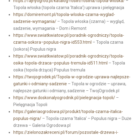
https://fajnyogrod.pl/katalog-roslin/roslina/topola-wloska/
–
Topola włoska (topola czarna 'Italica’) uprawa i pielęgnacja
https://domiremont.pl/topola-wloska-czarna-wyglad-
sadzenie-wymagania/
– Topola włoska (czarna) – wygląd,
sadzenie, wymagania – Dom i Remont
https://www.swiatkwiatow.pl/poradnik-ogrodniczy/topola-
czarna-sokora–populus-nigra-id553.html
– Topola czarna
(sokora) Populus nigra
https://www.swiatkwiatow.pl/poradnik-ogrodniczy/topola-
osika-topola-drzaca–populus-tremula-id511.html
– Topola
osika (topola drżąca) Populus tremula
https://twojogrodek.pl/Topola-w-ogrodzie-uprawa-najlepsze-
gatunki-i-odmiany-sadzenie
– Topola w ogrodzie – uprawa,
najlepsze gatunki i odmiany, sadzenie – TwojOgrodek.pl
https://www.doskonalyogrodnik.pl/pielegnacja-topoli/
–
Pielęgnacja Topoli
https://galeriaogrodowa.pl/produkt/topola-czarna-italica-
populus-nigra/
– Topola czarna 'Italica’ – Populus nigra – Duże
drzewa – Galeria Ogrodowa.pl
https://zielonozakreceni.pl/forum/pozostale-drzewa-i-