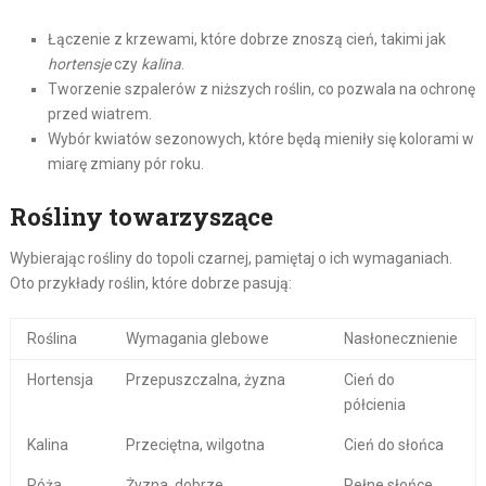
Łączenie z krzewami, które dobrze znoszą cień, takimi jak
hortensje
czy
kalina
.
Tworzenie szpalerów z niższych roślin, co pozwala na ochronę
przed wiatrem.
Wybór kwiatów sezonowych, które będą mieniły się kolorami w
miarę zmiany pór roku.
Rośliny towarzyszące
Wybierając rośliny do topoli czarnej, pamiętaj o ich wymaganiach.
Oto przykłady roślin, które dobrze pasują:
Roślina
Wymagania glebowe
Nasłonecznienie
Hortensja
Przepuszczalna, żyzna
Cień do
półcienia
Kalina
Przeciętna, wilgotna
Cień do słońca
Róża
Żyzna, dobrze
Pełne słońce