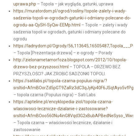
uprawa.php
– Topola – jak wygląda, gatunki, uprawa
https://muratordom.pl/ogrod/rosliny/topole-zalety-i-wady-
sadzenia-topoli-w-ogrodach-gatunki-i-odmiany-polecane-do-
ogrodu-aa-QySH-SyQw-EEMp.html
– Topole – zalety i wady
sadzenia topoli w ogrodach, gatunki i odmiany polecane do
ogrodu
https://ladnydom.pl/Ogrody/56,113645,16505487,Topola___Pr
– Topola [Prezentacja drzewa] – e-ogrody – Porady
http://zielonametamorfoza.blogspot.com/2012/10/topola-
drzewo-bez-przyszosci.html
– TOPOLA – DRZEWO BEZ
PRZYSZŁOŚCI? JAK ZROBIĆ SADZONKI TOPOLI.
https://satilabs.pl/topola-czarna-populus-nigra/?
srsltid=AfmBOorZd5pGT9ZaRz3dC3qJyKp40F6JSqtAyo5vfPg2
– topola czarna (Populus nigra) – Sati Labs
https://apteline.pl/encyklopedia-ziol/topola-czarna-
wlasciwosci-lecznicze-dzialanie-i-zastosowanie?
srsltid=AfmBOoo560Nu4inG8Vqd3G2xBubAPBedNeSyso_WwsB
– Topola czarna – właściwości lecznicze, działanie i
zastosowanie