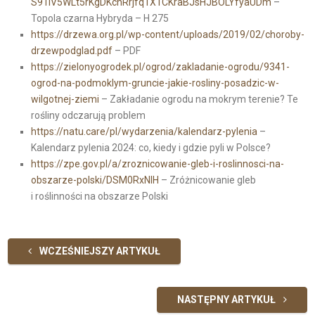
S91iV5WLt5rKgDKchRrjfq1X1CKraBJsHJBOLYfyaUDm
–
Topola czarna Hybryda – H 275
https://drzewa.org.pl/wp-content/uploads/2019/02/choroby-
drzewpodglad.pdf
– PDF
https://zielonyogrodek.pl/ogrod/zakladanie-ogrodu/9341-
ogrod-na-podmoklym-gruncie-jakie-rosliny-posadzic-w-
wilgotnej-ziemi
– Zakładanie ogrodu na mokrym terenie? Te
rośliny odczarują problem
https://natu.care/pl/wydarzenia/kalendarz-pylenia
–
Kalendarz pylenia 2024: co, kiedy i gdzie pyli w Polsce?
https://zpe.gov.pl/a/zroznicowanie-gleb-i-roslinnosci-na-
obszarze-polski/DSM0RxNIH
– Zróżnicowanie gleb
i roślinności na obszarze Polski
WCZEŚNIEJSZY ARTYKUŁ
NASTĘPNY ARTYKUŁ