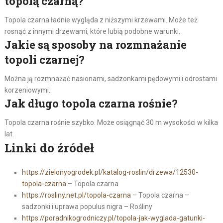
topolą czarną?
Topola czarna ładnie wygląda z niższymi krzewami. Może też
rosnąć z innymi drzewami, które lubią podobne warunki.
Jakie są sposoby na rozmnażanie
topoli czarnej?
Można ją rozmnażać nasionami, sadzonkami pędowymi i odrostami
korzeniowymi.
Jak długo topola czarna rośnie?
Topola czarna rośnie szybko. Może osiągnąć 30 m wysokości w kilka
lat.
Linki do źródeł
https://zielonyogrodek.pl/katalog-roslin/drzewa/12530-
topola-czarna
– Topola czarna
https://rosliny.net.pl/topola-czarna
– Topola czarna –
sadzonki i uprawa populus nigra – Rośliny
https://poradnikogrodniczy.pl/topola-jak-wyglada-gatunki-