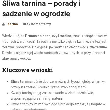
Śliwa tarnina – porady i
sadzenie w ogrodzie
Karina
Brak komentarzy
Wiedziałeś, że
Prunus spinosa
, czyli
tarnina
, może rosnąć nawet w
trudnych warunkach? Ta roślina nie tylko pięknie kwitnie, ale też jest
zdrowa i smaczna. Odkryjesz, jak sadzić i pielęgnować
śliwę tarninę
.
Dowiesz się też o jej właściwościach zdrowotnych i o przyjemności
zbierania owoców.
Kluczowe wnioski
Śliwa tarnina
rośnie dobrze w różnych typach gleby, w tym w
przepuszczalnej, średnio żyznej wapiennej ziemi.
Kwiaty tarniny mają zastosowanie w ziołolecznictwie,
wspomagając przemianę materii.
Owoce tarniny, mimo swojego cierpkiego smaku, są bogate w
zdrowotne właściwości.