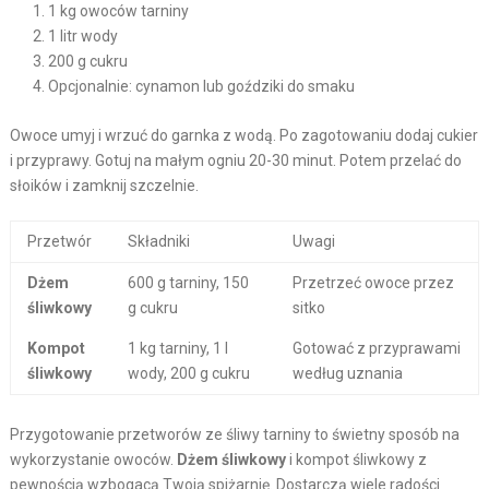
1 kg owoców tarniny
1 litr wody
200 g cukru
Opcjonalnie: cynamon lub goździki do smaku
Owoce umyj i wrzuć do garnka z wodą. Po zagotowaniu dodaj cukier
i przyprawy. Gotuj na małym ogniu 20-30 minut. Potem przelać do
słoików i zamknij szczelnie.
Przetwór
Składniki
Uwagi
Dżem
600 g tarniny, 150
Przetrzeć owoce przez
śliwkowy
g cukru
sitko
Kompot
1 kg tarniny, 1 l
Gotować z przyprawami
śliwkowy
wody, 200 g cukru
według uznania
Przygotowanie przetworów ze śliwy tarniny to świetny sposób na
wykorzystanie owoców.
Dżem śliwkowy
i kompot śliwkowy z
pewnością wzbogacą Twoją spiżarnię. Dostarczą wiele radości