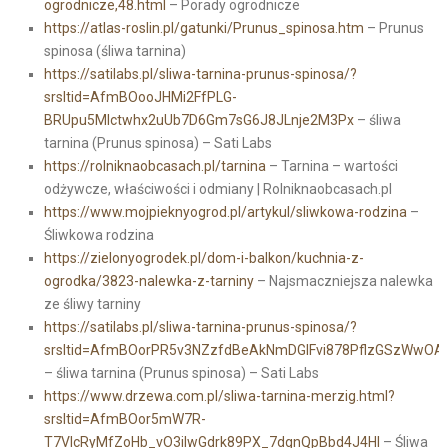
ogrodnicze,48.html
– Porady ogrodnicze
https://atlas-roslin.pl/gatunki/Prunus_spinosa.htm
– Prunus
spinosa (śliwa tarnina)
https://satilabs.pl/sliwa-tarnina-prunus-spinosa/?
srsltid=AfmBOooJHMi2FfPLG-
BRUpu5MIctwhx2uUb7D6Gm7sG6J8JLnje2M3Px
– śliwa
tarnina (Prunus spinosa) – Sati Labs
https://rolniknaobcasach.pl/tarnina
– Tarnina – wartości
odżywcze, właściwości i odmiany | Rolniknaobcasach.pl
https://www.mojpieknyogrod.pl/artykul/sliwkowa-rodzina
–
Śliwkowa rodzina
https://zielonyogrodek.pl/dom-i-balkon/kuchnia-z-
ogrodka/3823-nalewka-z-tarniny
– Najsmaczniejsza nalewka
ze śliwy tarniny
https://satilabs.pl/sliwa-tarnina-prunus-spinosa/?
srsltid=AfmBOorPR5v3NZzfdBeAkNmDGIFvi878PflzGSzWwOA
– śliwa tarnina (Prunus spinosa) – Sati Labs
https://www.drzewa.com.pl/sliwa-tarnina-merzig.html?
srsltid=AfmBOor5mW7R-
T7VlcRyMfZoHb_vO3ilwGdrk89PX_7dgnQpBbd4J4HI
– Śliwa