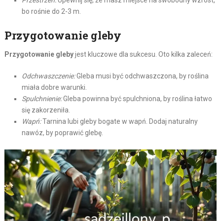
Przestrzeń:
Upewnij się, że masz miejsce na swobodny wzrost,
bo rośnie do 2-3 m.
Przygotowanie gleby
Przygotowanie gleby
jest kluczowe dla sukcesu. Oto kilka zaleceń:
Odchwaszczenie:
Gleba musi być odchwaszczona, by roślina
miała dobre warunki.
Spulchnienie:
Gleba powinna być spulchniona, by roślina łatwo
się zakorzeniła.
Wapń:
Tarnina lubi gleby bogate w wapń. Dodaj naturalny
nawóz, by poprawić glebę.