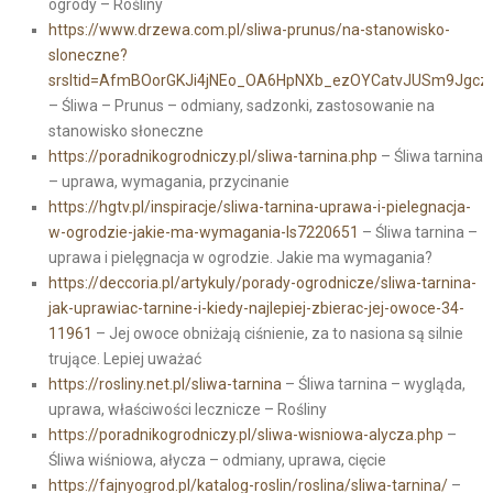
ogrody – Rośliny
https://www.drzewa.com.pl/sliwa-prunus/na-stanowisko-
sloneczne?
srsltid=AfmBOorGKJi4jNEo_OA6HpNXb_ezOYCatvJUSm9Jgcz5
– Śliwa – Prunus – odmiany, sadzonki, zastosowanie na
stanowisko słoneczne
https://poradnikogrodniczy.pl/sliwa-tarnina.php
– Śliwa tarnina
– uprawa, wymagania, przycinanie
https://hgtv.pl/inspiracje/sliwa-tarnina-uprawa-i-pielegnacja-
w-ogrodzie-jakie-ma-wymagania-ls7220651
– Śliwa tarnina –
uprawa i pielęgnacja w ogrodzie. Jakie ma wymagania?
https://deccoria.pl/artykuly/porady-ogrodnicze/sliwa-tarnina-
jak-uprawiac-tarnine-i-kiedy-najlepiej-zbierac-jej-owoce-34-
11961
– Jej owoce obniżają ciśnienie, za to nasiona są silnie
trujące. Lepiej uważać
https://rosliny.net.pl/sliwa-tarnina
– Śliwa tarnina – wygląda,
uprawa, właściwości lecznicze – Rośliny
https://poradnikogrodniczy.pl/sliwa-wisniowa-alycza.php
–
Śliwa wiśniowa, ałycza – odmiany, uprawa, cięcie
https://fajnyogrod.pl/katalog-roslin/roslina/sliwa-tarnina/
–