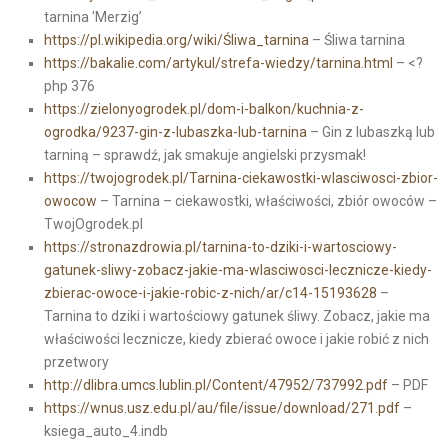
tarnina 'Merzig’
https://pl.wikipedia.org/wiki/Śliwa_tarnina
– Śliwa tarnina
https://bakalie.com/artykul/strefa-wiedzy/tarnina.html
– <?
php 376
https://zielonyogrodek.pl/dom-i-balkon/kuchnia-z-
ogrodka/9237-gin-z-lubaszka-lub-tarnina
– Gin z lubaszką lub
tarniną – sprawdź, jak smakuje angielski przysmak!
https://twojogrodek.pl/Tarnina-ciekawostki-wlasciwosci-zbior-
owocow
– Tarnina – ciekawostki, właściwości, zbiór owoców –
TwojOgrodek.pl
https://stronazdrowia.pl/tarnina-to-dziki-i-wartosciowy-
gatunek-sliwy-zobacz-jakie-ma-wlasciwosci-lecznicze-kiedy-
zbierac-owoce-i-jakie-robic-z-nich/ar/c14-15193628
–
Tarnina to dziki i wartościowy gatunek śliwy. Zobacz, jakie ma
właściwości lecznicze, kiedy zbierać owoce i jakie robić z nich
przetwory
http://dlibra.umcs.lublin.pl/Content/47952/737992.pdf
– PDF
https://wnus.usz.edu.pl/au/file/issue/download/271.pdf
–
ksiega_auto_4.indb