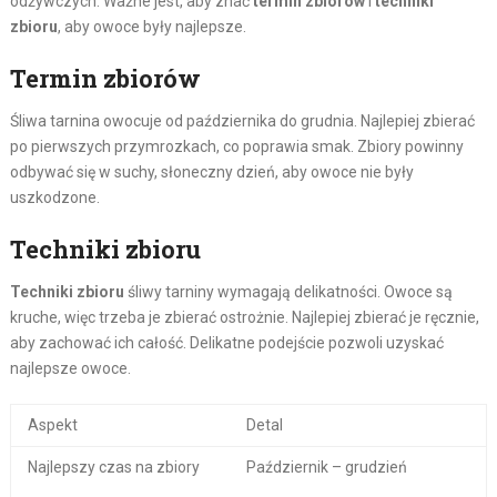
odżywczych. Ważne jest, aby znać
termin zbiorów
i
techniki
zbioru
, aby owoce były najlepsze.
Termin zbiorów
Śliwa tarnina owocuje od października do grudnia. Najlepiej zbierać
po pierwszych przymrozkach, co poprawia smak. Zbiory powinny
odbywać się w suchy, słoneczny dzień, aby owoce nie były
uszkodzone.
Techniki zbioru
Techniki zbioru
śliwy tarniny wymagają delikatności. Owoce są
kruche, więc trzeba je zbierać ostrożnie. Najlepiej zbierać je ręcznie,
aby zachować ich całość. Delikatne podejście pozwoli uzyskać
najlepsze owoce.
Aspekt
Detal
Najlepszy czas na zbiory
Październik – grudzień