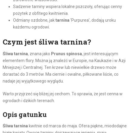
Sadzenie tarniny wspiera lokalne pszczoły, oferując cenny
pożytek z obfitego kwitnienia.
Odmiany ozdobne, jak
tarnina
'Purpurea’, dodają uroku
każdemu ogrodowi.
Czym jest śliwa tarnina?
Śliwa tarnina
, znana jako
Prunus spinosa
, jest interesującym
elementem flory. Można ją znaleźć w Europie, na Kaukazie i w Azji
Mniejszej i Centralnej. Ten krzew lub niewielkie drzewo może
dorastać do 3 metrów. Ma ciernie i owalne, piłkowane liście, co
nadaje jej wyjątkowego wyglądu.
Warto przyjrzeć się bliżej jej cechom. To sprawia, że jest cenna w
ogrodach i dzikich terenach.
Opis gatunku
Śliwa tarnina
kwitnie od marca do maja. Ofera piękne, miododajne
białe kwiaty. Owoce tarniny, dojrzewające jesienią, mają