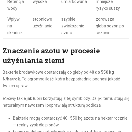
Retencja
wysoka
umiarkowana
mniejsze
wody
ryzyko suszy
Wpływ
stopniowe
szybkie
zdrowsza
na
użyźnianie
zwiększenie
gleba sezon po
składniki
azotu
sezonie
Znaczenie azotu w procesie
użyźniania ziemi
Bakterie brodawkowe dostarczają do gleby od
40 do 550 kg
N/ha/rok
. To ogromna ilość, która bezpośrednio podnosi jakość
twoich upraw.
Rośliny
takie jak łubin korzystają z tej symbiozy. Dzięki temu stają się
naturalnym nawozem i poprawiają strukturę podłoża.
Bakterie mogą dostarczyć 40–550 kg azotu na hektar rocznie
— realny zysk dla plonów.
Łubin i podobne gatunki wykorzystują azot, by wzmacniać