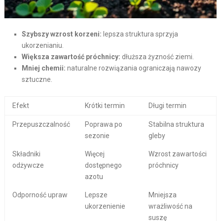
Szybszy wzrost korzeni:
lepsza struktura sprzyja
ukorzenianiu.
Większa zawartość próchnicy:
dłuższa żyzność ziemi.
Mniej chemii:
naturalne rozwiązania ograniczają nawozy
sztuczne.
Efekt
Krótki termin
Długi termin
Przepuszczalność
Poprawa po
Stabilna struktura
sezonie
gleby
Składniki
Więcej
Wzrost zawartości
odżywcze
dostępnego
próchnicy
azotu
Odporność upraw
Lepsze
Mniejsza
ukorzenienie
wrażliwość na
suszę