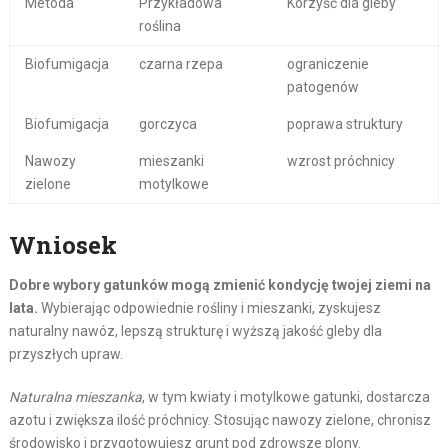
Metoda
Przykładowa
Korzyść dla gleby
roślina
Biofumigacja
czarna rzepa
ograniczenie
patogenów
Biofumigacja
gorczyca
poprawa struktury
Nawozy
mieszanki
wzrost próchnicy
zielone
motylkowe
Wniosek
Dobre wybory gatunków mogą zmienić kondycję twojej ziemi na
lata.
Wybierając odpowiednie rośliny i mieszanki, zyskujesz
naturalny nawóz, lepszą strukturę i wyższą jakość gleby dla
przyszłych upraw.
Naturalna mieszanka
, w tym kwiaty i motylkowe gatunki, dostarcza
azotu i zwiększa ilość próchnicy. Stosując nawozy zielone, chronisz
środowisko i przygotowujesz grunt pod zdrowsze plony.