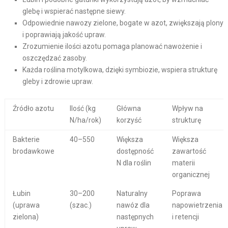
glebę i wspierać następne siewy.
Odpowiednie nawozy zielone, bogate w azot, zwiększają plony
i poprawiają jakość upraw.
Zrozumienie ilości azotu pomaga planować nawożenie i
oszczędzać zasoby.
Każda roślina motylkowa, dzięki symbiozie, wspiera strukturę
gleby i zdrowie upraw.
Źródło azotu
Ilość (kg
Główna
Wpływ na
N/ha/rok)
korzyść
strukturę
Bakterie
40–550
Większa
Większa
brodawkowe
dostępność
zawartość
N dla roślin
materii
organicznej
Łubin
30–200
Naturalny
Poprawa
(uprawa
(szac.)
nawóz dla
napowietrzenia
zielona)
następnych
i retencji