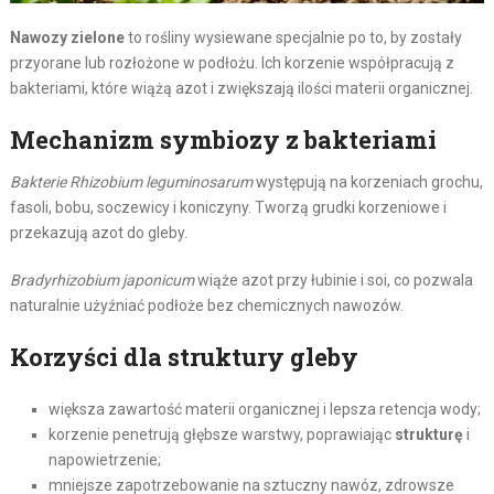
Nawozy zielone
to rośliny wysiewane specjalnie po to, by zostały
przyorane lub rozłożone w podłożu. Ich korzenie współpracują z
bakteriami, które wiążą azot i zwiększają ilości materii organicznej.
Mechanizm symbiozy z bakteriami
Bakterie Rhizobium leguminosarum
występują na korzeniach grochu,
fasoli, bobu, soczewicy i koniczyny. Tworzą grudki korzeniowe i
przekazują azot do gleby.
Bradyrhizobium japonicum
wiąże azot przy łubinie i soi, co pozwala
naturalnie użyźniać podłoże bez chemicznych nawozów.
Korzyści dla struktury gleby
większa zawartość materii organicznej i lepsza retencja wody;
korzenie penetrują głębsze warstwy, poprawiając
strukturę
i
napowietrzenie;
mniejsze zapotrzebowanie na sztuczny nawóz, zdrowsze