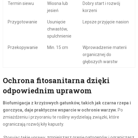
Termin siewu
Wiosna lub
Dobry start i rozwój
jesień
korzeni
Przygotowanie
Usunięcie
Lepsze przyjęcie nasion
chwastów,
spulchnienie
Przekopywanie
Min. 15 cm
Wprowadzenie materii
organicznej do
głębszych warstw
Ochrona fitosanitarna dzięki
odpowiednim uprawom
Biofumigacja z krzyżowych gatunków, takich jak czarna rzepa i
gorczyca, daje praktyczne wsparcie w ochronie warzyw.
Po
zmiażdżeniu i przyoraniu te rośliny wydzielają związki, które
ograniczają rozwój kiły kapusty.
Stosując takie uprawy
, zmniejszasz presję patogenów i ograniczasz