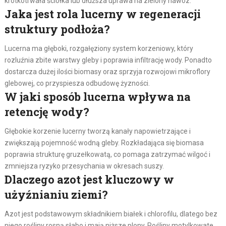
krótkotrwała ściółka lub dłuższa uprawa na zielony nawóz.
Jaka jest rola lucerny w regeneracji
struktury podłoża?
Lucerna ma głęboki, rozgałęziony system korzeniowy, który
rozluźnia zbite warstwy gleby i poprawia infiltrację wody. Ponadto
dostarcza dużej ilości biomasy oraz sprzyja rozwojowi mikroflory
glebowej, co przyspiesza odbudowę żyzności.
W jaki sposób lucerna wpływa na
retencję wody?
Głębokie korzenie lucerny tworzą kanały napowietrzające i
zwiększają pojemność wodną gleby. Rozkładająca się biomasa
poprawia strukturę gruzełkowatą, co pomaga zatrzymać wilgoć i
zmniejsza ryzyko przesychania w okresach suszy.
Dlaczego azot jest kluczowy w
użyźnianiu ziemi?
Azot jest podstawowym składnikiem białek i chlorofilu, dlatego bez
niego rośliny rosną słabo i mają niższe plony. Rośliny motylkowate