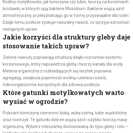
Rośliny motylkowate, jak koniczyna czy łubin, tworzą na korzeniach
brodawki, w których żyją bakterie Rhizobium. Bakterie wiążą azot
atmosferyczny, przekształcając go w formy przyswajalne dla roślin.
Dzięki temu podłoże zyskuje naturalny nawóz, co sprzyja wzrostowi
następnych upraw.
Jakie korzyści dla struktury gleby daje
stosowanie takich upraw?
Zielone nawozy poprawiają strukturę dzięki rozrostowi systemu
korzeniowego, który napowietrza glebę i tworzy kanały dla wody.
Materia organiczna z rozkładających się resztek poprawia
agregację, zwiększa pojemność wodną i ułatwia rozwój
mikroorganizmów korzystnych dla zdrowia podłoża.
Które gatunki motylkowatych warto
wysiać w ogrodzie?
Polecam koniczynę czerwono-białą, wykę ozimą, łubin wąskolistny
oraz nostrzyk. Te gatunki dobrze wiążą azot i szybko tworzą masę
organiczną. Wybierz mieszankę dostosowaną do typu gleby i celu —