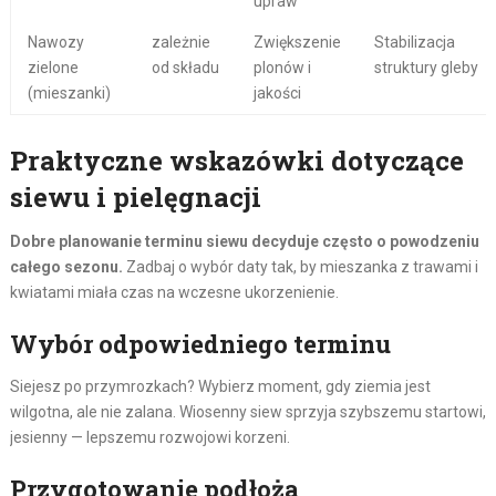
upraw
Nawozy
zależnie
Zwiększenie
Stabilizacja
zielone
od składu
plonów i
struktury gleby
(mieszanki)
jakości
Praktyczne wskazówki dotyczące
siewu i pielęgnacji
Dobre planowanie terminu siewu decyduje często o powodzeniu
całego sezonu.
Zadbaj o wybór daty tak, by mieszanka z trawami i
kwiatami miała czas na wczesne ukorzenienie.
Wybór odpowiedniego terminu
Siejesz po przymrozkach? Wybierz moment, gdy ziemia jest
wilgotna, ale nie zalana. Wiosenny siew sprzyja szybszemu startowi,
jesienny — lepszemu rozwojowi korzeni.
Przygotowanie podłoża