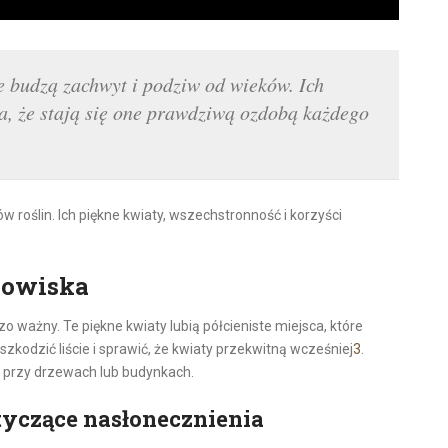
e budzą zachwyt i podziw od wieków. Ich
a, że stają się one prawdziwą ozdobą każdego
roślin. Ich piękne kwiaty, wszechstronność i korzyści
nowiska
 ważny. Te piękne kwiaty lubią półcieniste miejsca, które
zkodzić liście i sprawić, że kwiaty przekwitną wcześniej
3
.
ak przy drzewach lub budynkach.
yczące nasłonecznienia