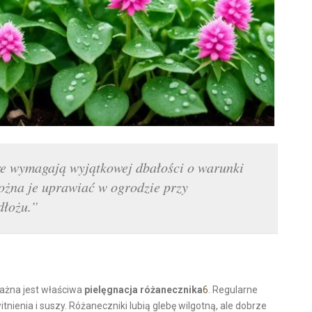
óre wymagają wyjątkowej dbałości o warunki
ożna je uprawiać w ogrodzie przy
dłożu.”
ważna jest właściwa
pielęgnacja różanecznika
6
. Regularne
nienia i suszy. Różaneczniki lubią glebę wilgotną, ale dobrze