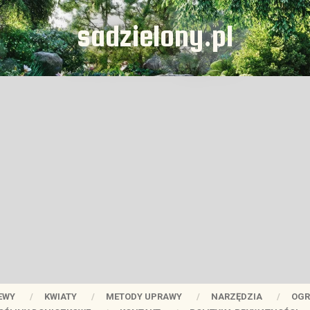
sadzielony.pl
EWY
KWIATY
METODY UPRAWY
NARZĘDZIA
OGR