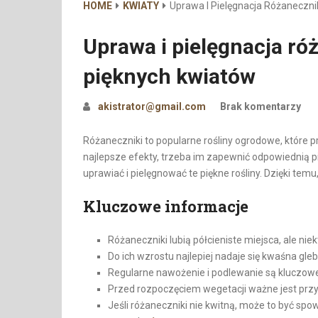
HOME
KWIATY
Uprawa I Pielęgnacja Różaneczni
Uprawa i pielęgnacja ró
pięknych kwiatów
akistrator@gmail.com
Brak komentarzy
Różaneczniki to popularne rośliny ogrodowe, które 
najlepsze efekty, trzeba im zapewnić odpowiednią p
uprawiać i pielęgnować te piękne rośliny. Dzięki tem
Kluczowe informacje
Różaneczniki lubią półcieniste miejsca, ale nie
Do ich wzrostu najlepiej nadaje się kwaśna gleb
Regularne nawożenie i podlewanie są kluczowe
Przed rozpoczęciem wegetacji ważne jest prz
Jeśli różaneczniki nie kwitną, może to być sp