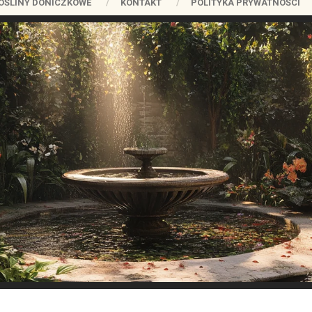
OŚLINY DONICZKOWE
KONTAKT
POLITYKA PRYWATNOŚCI