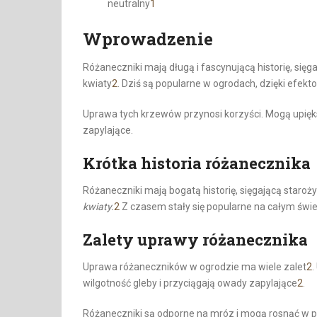
neutralny
1
Wprowadzenie
Różaneczniki mają długą i fascynującą historię, sięg
kwiaty
2
. Dziś są popularne w ogrodach, dzięki efe
Uprawa tych krzewów przynosi korzyści. Mogą upięk
zapylające.
Krótka historia różanecznika
Różaneczniki mają bogatą historię, sięgającą staroży
kwiaty.
2
Z czasem stały się popularne na całym świe
Zalety uprawy różanecznika
Uprawa różaneczników w ogrodzie ma wiele zalet
2
.
wilgotność gleby i przyciągają owady zapylające
2
.
Różaneczniki są odporne na mróz i mogą rosnąć w pół