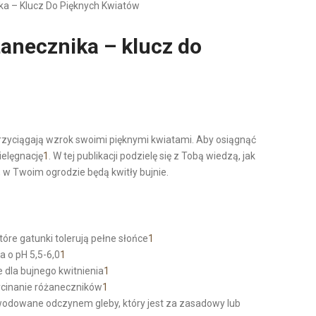
ka – Klucz Do Pięknych Kwiatów
żanecznika – klucz do
przyciągają wzrok swoimi pięknymi kwiatami. Aby osiągnąć
ielęgnację
1
. W tej publikacji podzielę się z Tobą wiedzą, jak
u, w Twoim ogrodzie będą kwitły bujnie.
które gatunki tolerują pełne słońce
1
a o pH 5,5-6,0
1
 dla bujnego kwitnienia
1
ycinanie różaneczników
1
owodowane odczynem gleby, który jest za zasadowy lub