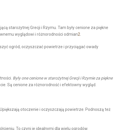
ającą starożytnej Grecji i Rzymu. Tam były cenione za piękne
ktownemu wyglądowi i różnorodności odmian
2
.
szyć ogród, oczyszczać powietrze i przyciągać owady
tności.
Były one cenione w starożytnej Grecji i Rzymie za piękne
cie. Są cenione za różnorodność i efektowny wygląd.
 Upiększają otoczenie i oczyszczają powietrze. Podnoszą też
cieniu. To czyni je idealnymi dla wielu ogrodów.