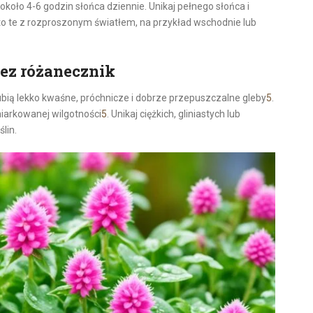
 około 4-6 godzin słońca dziennie. Unikaj pełnego słońca i
 to te z rozproszonym światłem, na przykład wschodnie lub
zez różanecznik
ubią lekko kwaśne, próchnicze i dobrze przepuszczalne gleby
5
.
iarkowanej wilgotności
5
. Unikaj ciężkich, gliniastych lub
lin.