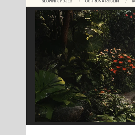
SŁOWNIK POJĘĆ
OCHRONA ROŚLIN
R