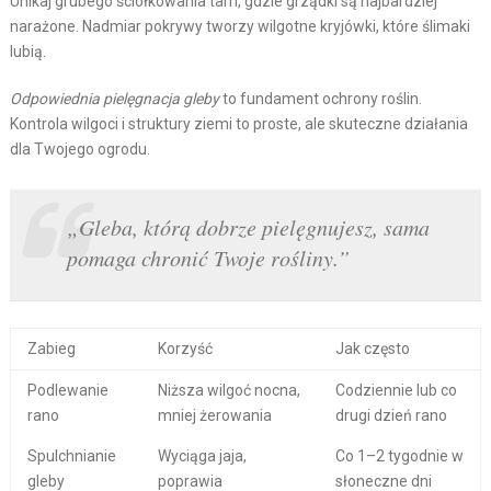
Unikaj grubego ściółkowania tam, gdzie grządki są najbardziej
narażone. Nadmiar pokrywy tworzy wilgotne kryjówki, które ślimaki
lubią.
Odpowiednia pielęgnacja gleby
to fundament ochrony roślin.
Kontrola wilgoci i struktury ziemi to proste, ale skuteczne działania
dla Twojego ogrodu.
„Gleba, którą dobrze pielęgnujesz, sama
pomaga chronić Twoje rośliny.”
Zabieg
Korzyść
Jak często
Podlewanie
Niższa wilgoć nocna,
Codziennie lub co
rano
mniej żerowania
drugi dzień rano
Spulchnianie
Wyciąga jaja,
Co 1–2 tygodnie w
gleby
poprawia
słoneczne dni