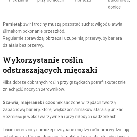
donice
Pamiętaj:
żwir i trociny muszą pozostać suche; wilgoć ułatwia
ślimakom pokonanie przeszkód.
Regularnie sprawdzaj obrzeża i uzupełniaj przerwy, by bariera
działała bez przerwy.
Wykorzystanie roślin
odstraszających mięczaki
Kilka dobrze dobranych roślin przy grządkach potrafi skutecznie
zniechęcić nocnych żerowników.
Szałwia, majeranek i czosnek
sadzone w rzędach tworzą
zapachową barierę, której większość ślimaków stara się unikać.
Rozmieść je wokół warzywnika i przy młodych sadzonkach.
Liście nerecznicy samczej rozsypane między roślinami wydzielają
substancje, które odstraszają ślimaków. To prosty trik, gdy chcesz