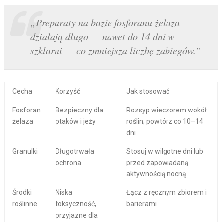
„Preparaty na bazie fosforanu żelaza
działają długo — nawet do 14 dni w
szklarni — co zmniejsza liczbę zabiegów.”
Cecha
Korzyść
Jak stosować
Fosforan
Bezpieczny dla
Rozsyp wieczorem wokół
żelaza
ptaków i jeży
roślin; powtórz co 10–14
dni
Granulki
Długotrwała
Stosuj w wilgotne dni lub
ochrona
przed zapowiadaną
aktywnością nocną
Środki
Niska
Łącz z ręcznym zbiorem i
roślinne
toksyczność,
barierami
przyjazne dla