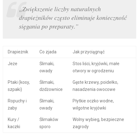
„Zwiększenie liczby naturalnych
drapieżników często eliminuje konieczność
sięgania po preparaty.”
Drapieżnik
Co zjada
Jak przyciągnąć
Jeże
Ślimaki,
Stos liści, kryjówki, małe
owady
otwory w ogrodzeniu
Ptaki (kosy,
Ślimaki,
Gęste krzewy, poidełko,
szpaki)
dżdżownice
nasadzenia owocowe
Ropuchy i
Ślimaki,
Płytkie oczko wodne,
żaby
owady
wilgotne kryjówki
Kury /
Ślimaków
Wolny wybieg, bezpieczne
kaczki
sporo
zagrody