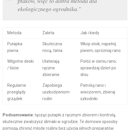
ptaków, więc to dobra metoda dla
ekologicznego ogrodnika.”
Metoda
Zaleta
Jak i kiedy
Pułapka
Skuteczna
Wkop słoik, napełnij
piwna
nocą, tania
piwem; opróżniaj rano
Wilgotne deski
Ułatwiają
Połóż w cieniu rano;
/ liście
ręczne
sprawdzaj dzień po
zbieranie
dniu
Regularne
Zapobiega
Patroluj rano i
przeglądy
uszkodzeniom
wieczorem, zbieraj
grządek
roślin
szkodniki
Podsumowanie:
łącząc pułapki z ręcznym zbiorem i kontrolą,
skutecznie zwalczysz ślimaki w ogrodzie. Te domowe sposoby
pomogą chronić młode rośliny bez użycia silnych preparatów.