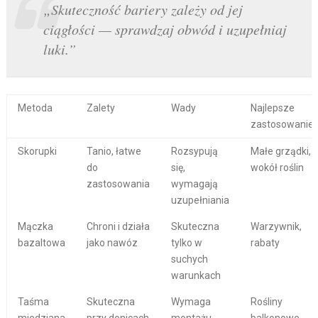
„Skuteczność bariery zależy od jej
ciągłości — sprawdzaj obwód i uzupełniaj
luki.”
Metoda
Zalety
Wady
Najlepsze
zastosowanie
Skorupki
Tanio, łatwe
Rozsypują
Małe grządki,
do
się,
wokół roślin
zastosowania
wymagają
uzupełniania
Mączka
Chroni i działa
Skuteczna
Warzywnik,
bazaltowa
jako nawóz
tylko w
rabaty
suchych
warunkach
Taśma
Skuteczna
Wymaga
Rośliny
miedziana
przy donicach
montażu
balkonowe,