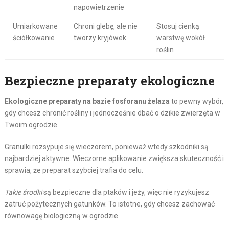
napowietrzenie
Umiarkowane
Chroni glebę, ale nie
Stosuj cienką
ściółkowanie
tworzy kryjówek
warstwę wokół
roślin
Bezpieczne preparaty ekologiczne
Ekologiczne preparaty na bazie fosforanu żelaza
to pewny wybór,
gdy chcesz chronić rośliny i jednocześnie dbać o dzikie zwierzęta w
Twoim ogrodzie.
Granulki rozsypuje się wieczorem, ponieważ wtedy szkodniki są
najbardziej aktywne. Wieczorne aplikowanie zwiększa skuteczność i
sprawia, że preparat szybciej trafia do celu.
Takie środki
są bezpieczne dla ptaków i jeży, więc nie ryzykujesz
zatruć pożytecznych gatunków. To istotne, gdy chcesz zachować
równowagę biologiczną w ogrodzie.