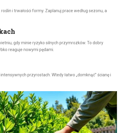
roślin i trwałości formy. Zaplanuj prace według sezonu, a
zkach
etniu, gdy minie ryzyko silnych przymrozków. To dobry
szybko reaguje nowymi pędami.
o intensywnych przyrostach. Wtedy łatwo „domknąć” ścianę i