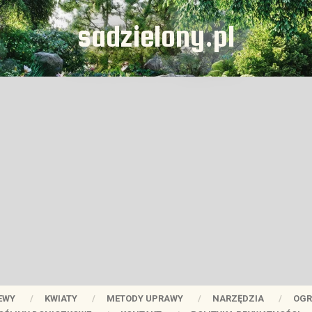
sadzielony.pl
EWY
KWIATY
METODY UPRAWY
NARZĘDZIA
OGR