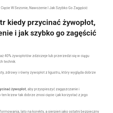
t, Cięcie W Sezonie, Nawożenie I Jak Szybko Go Zagęścić
str kiedy przycinać żywopłot,
nie i jak szybko go zagęścić
 aż 40% żywopłotów zdziczeje lub przerzedzi się w ciągu
ch technik.
ęsty, zdrowy i równy żywopłot z ligustru, który wygląda dobrze
zycinać żywopłot
, aby przyspieszyć zagęszczanie i
 ten krzew tak dobrze znosi cięcie i jak korzystać z jego
ormowania, lato na korekty, a sierpień jako ostatni bezpieczny