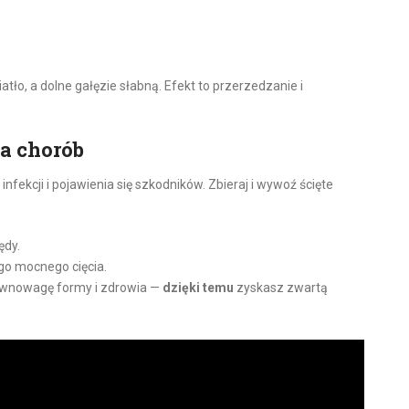
tło, a dolne gałęzie słabną. Efekt to przerzedzanie i
ka chorób
infekcji i pojawienia się szkodników. Zbieraj i wywoź ścięte
ędy.
go mocnego cięcia.
 równowagę formy i zdrowia —
dzięki temu
zyskasz zwartą