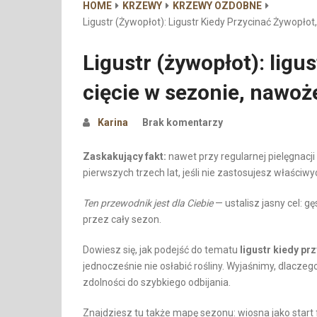
HOME
KRZEWY
KRZEWY OZDOBNE
Ligustr (żywopłot): Ligustr Kiedy Przycinać Żywopło
Ligustr (żywopłot): ligu
cięcie w sezonie, nawoże
Karina
Brak komentarzy
Zaskakujący fakt:
nawet przy regularnej pielęgnacji
pierwszych trzech lat, jeśli nie zastosujesz właściwy
Ten przewodnik jest dla Ciebie
— ustalisz jasny cel: g
przez cały sezon.
Dowiesz się, jak podejść do tematu
ligustr kiedy pr
jednocześnie nie osłabić rośliny. Wyjaśnimy, dlaczego
zdolności do szybkiego odbijania.
Znajdziesz tu także mapę sezonu: wiosna jako start f