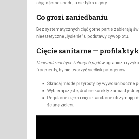
objętości od spodu, a nie tylko u góry.
Co grozi zaniedbaniu
Bez systematycznych cięć górne partie zabierają świa
nieestetyczne „łysienie” u podstawy żywopłotu.
Cięcie sanitarne — profilakty
Usuwanie suchych i chorych pędów
ogranicza ryzyko 
fragmenty, by nie tworzyć siedlisk patogenów.
Skracaj młode przyrosty, by wywołać boczne p
Wybieraj częste, drobne korekty zamiast jedne
Regularne cięcia i cięcie sanitarne utrzymują
ścianę zieleni.