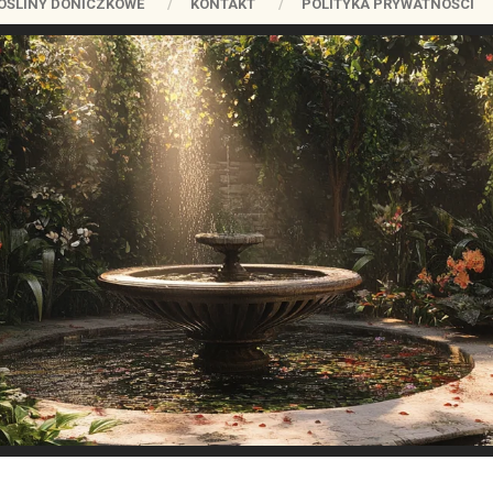
OŚLINY DONICZKOWE
KONTAKT
POLITYKA PRYWATNOŚCI