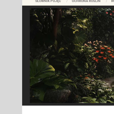
SŁOWNIK POJĘĆ
OCHRONA ROŚLIN
R