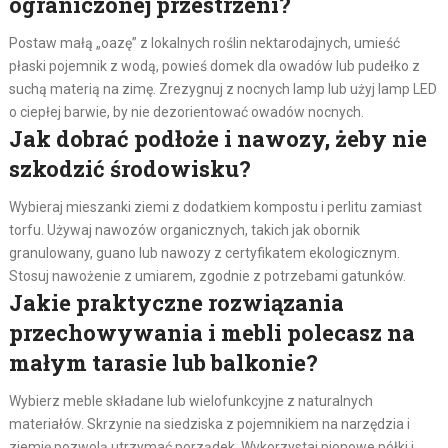
ograniczonej przestrzeni?
Postaw małą „oazę” z lokalnych roślin nektarodajnych, umieść
płaski pojemnik z wodą, powieś domek dla owadów lub pudełko z
suchą materią na zimę. Zrezygnuj z nocnych lamp lub użyj lamp LED
o ciepłej barwie, by nie dezorientować owadów nocnych.
Jak dobrać podłoże i nawozy, żeby nie
szkodzić środowisku?
Wybieraj mieszanki ziemi z dodatkiem kompostu i perlitu zamiast
torfu. Używaj nawozów organicznych, takich jak obornik
granulowany, guano lub nawozy z certyfikatem ekologicznym.
Stosuj nawożenie z umiarem, zgodnie z potrzebami gatunków.
Jakie praktyczne rozwiązania
przechowywania i mebli polecasz na
małym tarasie lub balkonie?
Wybierz meble składane lub wielofunkcyjne z naturalnych
materiałów. Skrzynie na siedziska z pojemnikiem na narzędzia i
ziemię pozwolą utrzymać porządek. Wykorzystaj pionowe półki i