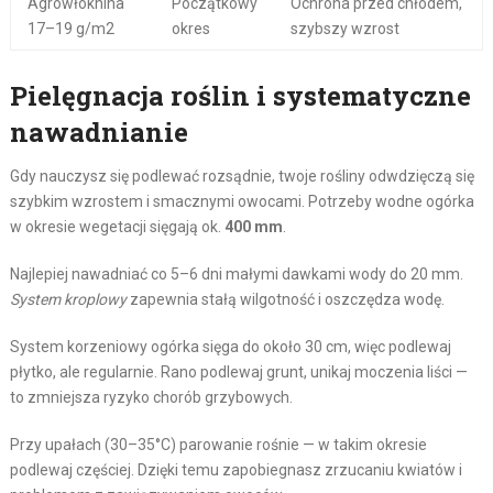
Agrowłóknina
Początkowy
Ochrona przed chłodem,
17–19 g/m2
okres
szybszy wzrost
Pielęgnacja roślin i systematyczne
nawadnianie
Gdy nauczysz się podlewać rozsądnie, twoje rośliny odwdzięczą się
szybkim wzrostem i smacznymi owocami. Potrzeby wodne ogórka
w okresie wegetacji sięgają ok.
400 mm
.
Najlepiej nawadniać co 5–6 dni małymi dawkami wody do 20 mm.
System kroplowy
zapewnia stałą wilgotność i oszczędza wodę.
System korzeniowy ogórka sięga do około 30 cm, więc podlewaj
płytko, ale regularnie. Rano podlewaj grunt, unikaj moczenia liści —
to zmniejsza ryzyko chorób grzybowych.
Przy upałach (30–35°C) parowanie rośnie — w takim okresie
podlewaj częściej. Dzięki temu zapobiegnasz zrzucaniu kwiatów i