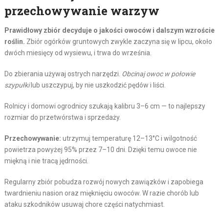
przechowywanie warzyw
Prawidłowy zbiór decyduje o jakości owoców i dalszym wzroście
roślin.
Zbiór ogórków gruntowych zwykle zaczyna się w lipcu, około
dwóch miesięcy od wysiewu, i trwa do września.
Do zbierania używaj ostrych narzędzi.
Obcinaj owoc w połowie
szypułki
lub uszczypuj, by nie uszkodzić pędów i liści.
Rolnicy i domowi ogrodnicy szukają kalibru 3–6 cm — to najlepszy
rozmiar do przetwórstwa i sprzedaży.
Przechowywanie:
utrzymuj temperaturę 12–13°C i wilgotność
powietrza powyżej 95% przez 7–10 dni. Dzięki temu owoce nie
miękną i nie tracą jędrności.
Regularny zbiór pobudza rozwój nowych zawiązków i zapobiega
twardnieniu nasion oraz mięknięciu owoców. W razie chorób lub
ataku szkodników usuwaj chore części natychmiast.