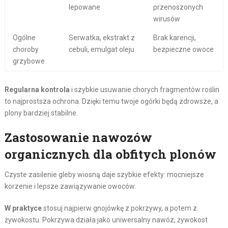
lepowane
przenoszonych
wirusów
Ogólne
Serwatka, ekstrakt z
Brak karencji,
choroby
cebuli, emulgat oleju
bezpieczne owoce
grzybowe
Regularna kontrola
i szybkie usuwanie chorych fragmentów roślin
to najprostsza ochrona. Dzięki temu twoje ogórki będą zdrowsze, a
plony bardziej stabilne.
Zastosowanie nawozów
organicznych dla obfitych plonów
Czyste zasilenie gleby wiosną daje szybkie efekty: mocniejsze
korzenie i lepsze zawiązywanie owoców.
W praktyce
stosuj najpierw gnojówkę z pokrzywy, a potem z
żywokostu. Pokrzywa działa jako uniwersalny nawóz, żywokost