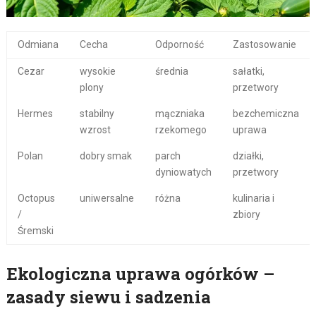
Odmiana
Cecha
Odporność
Zastosowanie
Cezar
wysokie
średnia
sałatki,
plony
przetwory
Hermes
stabilny
mączniaka
bezchemiczna
wzrost
rzekomego
uprawa
Polan
dobry smak
parch
działki,
dyniowatych
przetwory
Octopus
uniwersalne
różna
kulinaria i
/
zbiory
Śremski
Ekologiczna uprawa ogórków –
zasady siewu i sadzenia