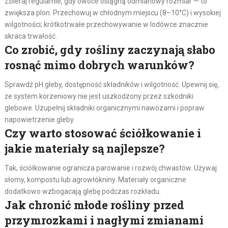
Zbieraj regularnie, gdy owoce osiągną odmianowy rozmiar — to
zwiększa plon. Przechowuj w chłodnym miejscu (8–10°C) i wysokiej
wilgotności; krótkotrwałe przechowywanie w lodówce znacznie
skraca trwałość.
Co zrobić, gdy rośliny zaczynają słabo
rosnąć mimo dobrych warunków?
Sprawdź pH gleby, dostępność składników i wilgotność. Upewnij się,
że system korzeniowy nie jest uszkodzony przez szkodniki
glebowe. Uzupełnij składniki organicznymi nawozami i popraw
napowietrzenie gleby.
Czy warto stosować ściółkowanie i
jakie materiały są najlepsze?
Tak, ściółkowanie ogranicza parowanie i rozwój chwastów. Używaj
słomy, kompostu lub agrowłókniny. Materiały organiczne
dodatkowo wzbogacają glebę podczas rozkładu.
Jak chronić młode rośliny przed
przymrozkami i nagłymi zmianami