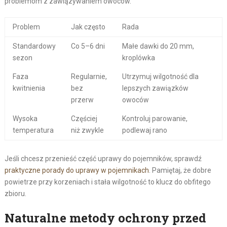
problemom z zawiązywaniem owoców.
Problem
Jak często
Rada
Standardowy
Co 5–6 dni
Małe dawki do 20 mm,
sezon
kroplówka
Faza
Regularnie,
Utrzymuj wilgotność dla
kwitnienia
bez
lepszych zawiązków
przerw
owoców
Wysoka
Częściej
Kontroluj parowanie,
temperatura
niż zwykle
podlewaj rano
Jeśli chcesz przenieść część uprawy do pojemników, sprawdź
praktyczne porady do uprawy w pojemnikach
. Pamiętaj, że dobre
powietrze przy korzeniach i stała wilgotność to klucz do obfitego
zbioru.
Naturalne metody ochrony przed