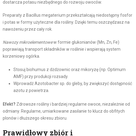
dostarcza potasu niezbędnego do rozwoju owoców.
Preparaty z Bacillus megaterium przekształcają niedostępny fosfor
i potas w formy użyteczne dla rośliny. Dzięki temu oszczędzasz na
nawożeniu przez cały rok.
Nawozy mikroelementowe
w formie glukonianów (Mn, Zn, Fe)
poprawiają transport składników w roślinie i wspierają system
korzeniowy ogórka.
Stosuj biohumus z dżdżownic oraz mikoryzę (np. Optimum
AMF) przy produkcji rozsady.
Wprowadź Azotobacter sp. do gleby, by zwiększyć dostępność
azotu z powietrza.
Efekt?
Zdrowsze rośliny i bardziej regularne owoce, niezależnie od
odmiany. Regularne, umiarkowane zasilanie to klucz do obfitych
plonów i dłuższego okresu zbioru.
Prawidłowy zbiór i