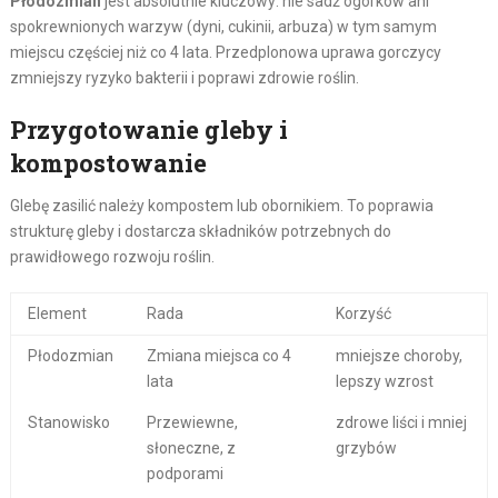
Płodozmian
jest absolutnie kluczowy: nie sadź ogórków ani
spokrewnionych warzyw (dyni, cukinii, arbuza) w tym samym
miejscu częściej niż co 4 lata. Przedplonowa uprawa gorczycy
zmniejszy ryzyko bakterii i poprawi zdrowie roślin.
Przygotowanie gleby i
kompostowanie
Glebę zasilić należy kompostem lub obornikiem. To poprawia
strukturę gleby i dostarcza składników potrzebnych do
prawidłowego rozwoju roślin.
Element
Rada
Korzyść
Płodozmian
Zmiana miejsca co 4
mniejsze choroby,
lata
lepszy wzrost
Stanowisko
Przewiewne,
zdrowe liści i mniej
słoneczne, z
grzybów
podporami