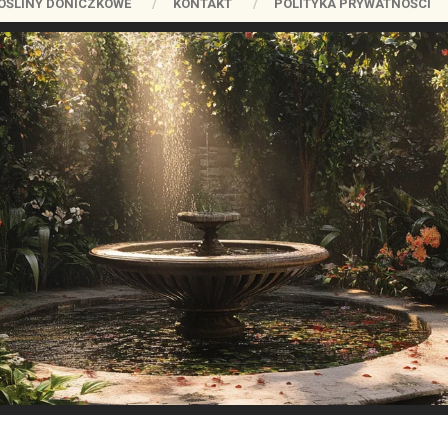
OŚLINY DONICZKOWE
KONTAKT
POLITYKA PRYWATNOŚCI