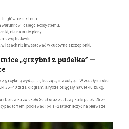
 to głównie reklama.
 warunków i całego ekosystemu.
ki, nie na stałe plony.
 domowej hodowli.
ca w lasach niż inwestować w cudowne szczepionki.
tnice „grzybni z pudełka” —
ce
y z
grzybnią
wydają się kuszącą inwestycją. W zeszłym roku
i 35–40 zł za kilogram, a rydze osiągały nawet 40 zł/kg.
i borowika za około 30 zł oraz zestawy kurki po ok. 25 zł.
sypać torfem, podlewać i po 1–2 latach liczyć na pierwsze