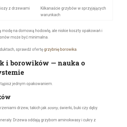
ozy z drzewami
Kilkanaście grzybów w sprzyjających
warunkach
ą modę na domową hodowlę, ale niskie koszty opakowań i
 plonów może być minimalna.
oduktach, sprawdź ofertę
grzybnię borowika
.
ek i borowików — nauka o
ystemie
zastąpisz jednym opakowaniem.
ków
orzeniami drzew, takich jak
sosny
, świerki, buki czy dęby.
minerały. Drzewa oddają grzybom aminokwasy i cukry z