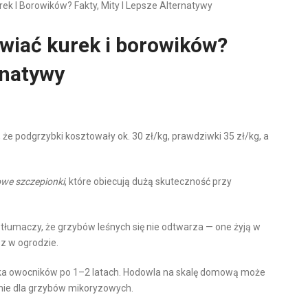
ek I Borowików? Fakty, Mity I Lepsze Alternatywy
awiać kurek i borowików?
ernatywy
 że podgrzybki kosztowały ok. 30 zł/kg, prawdziwki 35 zł/kg, a
zowe szczepionki
, które obiecują dużą skuteczność przy
 tłumaczy, że grzybów leśnych się nie odtwarza — one żyją w
z w ogrodzie.
lka owocników po 1–2 latach. Hodowla na skalę domową może
 nie dla grzybów mikoryzowych.