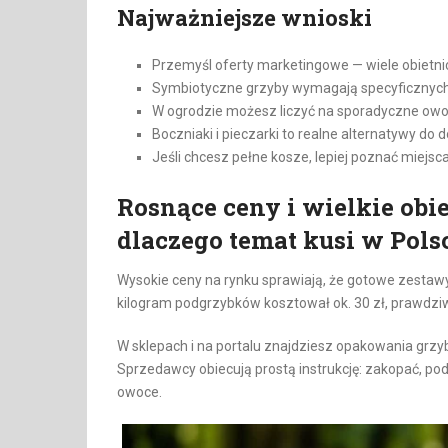
Najważniejsze wnioski
Przemyśl oferty marketingowe — wiele obietnic
Symbiotyczne grzyby wymagają specyficznych
W ogrodzie możesz liczyć na sporadyczne owocni
Boczniaki i pieczarki to realne alternatywy do
Jeśli chcesz pełne kosze, lepiej poznać miejs
Rosnące ceny i wielkie obie
dlaczego temat kusi w Pols
Wysokie ceny na rynku sprawiają, że gotowe zestaw
kilogram podgrzybków kosztował ok. 30 zł, prawdziwk
W sklepach i na portalu znajdziesz opakowania grzybn
Sprzedawcy obiecują prostą instrukcję: zakopać, pod
owoce.