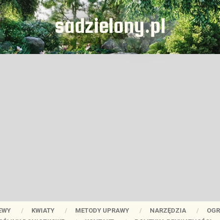
sadzielony.pl
EWY
KWIATY
METODY UPRAWY
NARZĘDZIA
OGR