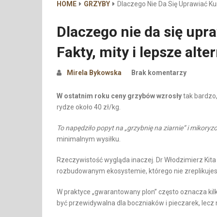
HOME
GRZYBY
Dlaczego Nie Da Się Uprawiać Kur
Dlaczego nie da się upr
Fakty, mity i lepsze alt
Mirela Bykowska
Brak komentarzy
W ostatnim roku ceny grzybów wzrosły
tak bardzo,
rydze około 40 zł/kg.
To napędziło popyt na „grzybnię na ziarnie” i mikory
minimalnym wysiłku.
Rzeczywistość wygląda inaczej. Dr Włodzimierz Kita
rozbudowanym ekosystemie, którego nie zreplikujes
W praktyce „gwarantowany plon” często oznacza ki
być przewidywalna dla boczniaków i pieczarek, lecz