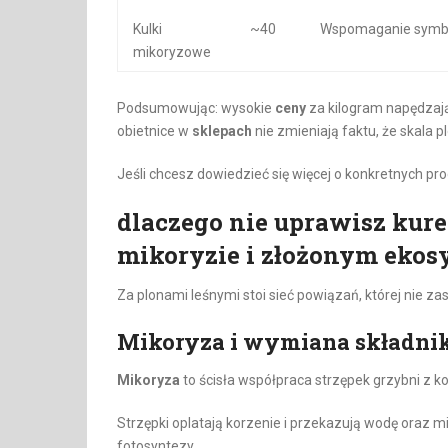
Kulki
~40
Wspomaganie symbi
mikoryzowe
Podsumowując: wysokie
ceny
za kilogram napędzaj
obietnice w
sklepach
nie zmieniają faktu, że skala
Jeśli chcesz dowiedzieć się więcej o konkretnych pr
dlaczego nie uprawisz kur
mikoryzie i złożonym ekos
Za plonami leśnymi stoi sieć powiązań, której nie 
Mikoryza i wymiana składni
Mikoryza
to ścisła współpraca strzępek grzybni z k
Strzępki oplatają korzenie i przekazują wodę oraz 
fotosyntezy.