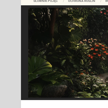
SŁOWNIK POJĘĆ
OCHRONA ROŚLIN
R