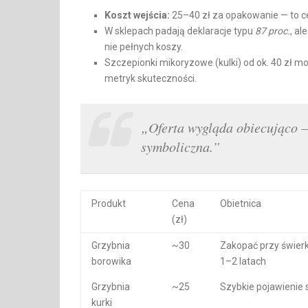
Koszt wejścia:
25–40 zł za opakowanie — to ce
W sklepach padają deklaracje typu
87 proc.
, al
nie pełnych koszy.
Szczepionki mikoryzowe (kulki) od ok. 40 zł mo
metryk skuteczności.
„Oferta wygląda obiecująco —
symboliczna.”
Produkt
Cena
Obietnica
(zł)
Grzybnia
~30
Zakopać przy świerk
borowika
1–2 latach
Grzybnia
~25
Szybkie pojawienie 
kurki