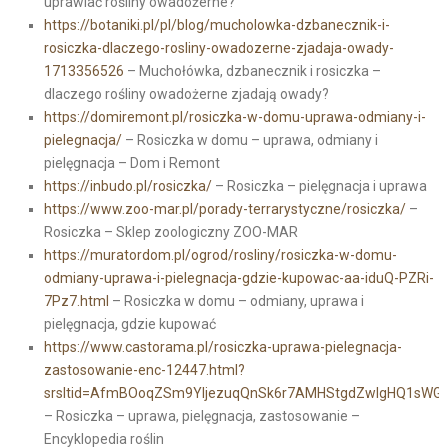
uprawiać rośliny owadożerne?
https://botaniki.pl/pl/blog/mucholowka-dzbanecznik-i-
rosiczka-dlaczego-rosliny-owadozerne-zjadaja-owady-
1713356526
– Muchołówka, dzbanecznik i rosiczka –
dlaczego rośliny owadożerne zjadają owady?
https://domiremont.pl/rosiczka-w-domu-uprawa-odmiany-i-
pielegnacja/
– Rosiczka w domu – uprawa, odmiany i
pielęgnacja – Dom i Remont
https://inbudo.pl/rosiczka/
– Rosiczka – pielęgnacja i uprawa
https://www.zoo-mar.pl/porady-terrarystyczne/rosiczka/
–
Rosiczka – Sklep zoologiczny ZOO-MAR
https://muratordom.pl/ogrod/rosliny/rosiczka-w-domu-
odmiany-uprawa-i-pielegnacja-gdzie-kupowac-aa-iduQ-PZRi-
7Pz7.html
– Rosiczka w domu – odmiany, uprawa i
pielęgnacja, gdzie kupować
https://www.castorama.pl/rosiczka-uprawa-pielegnacja-
zastosowanie-enc-12447.html?
srsltid=AfmBOoqZSm9YljezuqQnSk6r7AMHStgdZwIgHQ1sWGIc
– Rosiczka – uprawa, pielęgnacja, zastosowanie –
Encyklopedia roślin