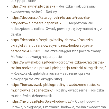
Jak ją uprawiać?
https://rosliny.net.pl/rosiczka
– Rosiczka – jak uprawiać
owadożerną roślinę? – Rośliny
https://deccoria.pl/katalog-roslin/lisciaste/rosiczka-
przyladkowa-drosera-capensis-285
– Niepozorna, ale
niebezpieczna roślina. Owady powinny się trzymać od niej z
daleka
https://deccoria.pl/artykuly/rosliny-domowe/rosiczka-
okraglolistna-pozera-owady-mozesz-hodowac-ja-na-
parapecie-41-3202
– Rosiczka okrągłolistna pożera owady.
Możesz hodować ją na parapecie
https://www.ekologia.pl/dom-i-ogrod/rosiczka-okraglolistna-
roslina-sadzenie-uprawa-i-pielegnacja-rosiczki-okraglolistnej/
– Rosiczka okrągłolistna roślina – sadzenie, uprawa i
pielęgnacja rosiczki okrągłolistnej
https://tomaszewski.pl/blog/rosliny-owadozerne-rosiczka-
mucholowka-dzbanecznik/
– Rośliny owadożerne – rosiczka,
muchołówka, dzbanecznik
https://heldros.pl/pl/i/Opisy-hodowli/27
– Opisy hodowli –
uprawa, pielęgnacja, zimowanie, hodowla, roślina owadożerna,