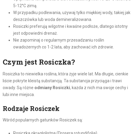
5-12°C zimą.
W przypadku podlewania, używaj tylko miękkiej wody, takiej jak
deszczówka lub woda demineralizowana.
Rosiczki preferują wilgotne i kwaśne podłoże, dlatego istotny
jest odpowiedni drenaż.
Nie zapominaj o regularnym przesadzaniu roślin
owadożernych co 1-2 lata, aby zachować ich zdrowie.
Czym jest Rosiczka?
Rosiczka to niewielka roślina, która żyje wiele lat. Ma długie, cienkie
liście pokryte kleistą substancją. Ta substancja przyciąga i trawi
owady. Są różne
odmiany Rosiczki
, każda z nich ma swoje cechy i
lubi inne miejsca.
Rodzaje Rosiczek
Wśród popularnych gatunków Rosiczek są:
Rosiczka okrągłolistna (Drosera rotundifolia)