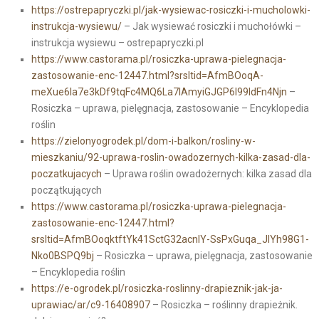
https://ostrepapryczki.pl/jak-wysiewac-rosiczki-i-mucholowki-
instrukcja-wysiewu/
– Jak wysiewać rosiczki i muchołówki –
instrukcja wysiewu – ostrepapryczki.pl
https://www.castorama.pl/rosiczka-uprawa-pielegnacja-
zastosowanie-enc-12447.html?srsltid=AfmBOoqA-
meXue6la7e3kDf9tqFc4MQ6La7IAmyiGJGP6I99IdFn4Njn
–
Rosiczka – uprawa, pielęgnacja, zastosowanie – Encyklopedia
roślin
https://zielonyogrodek.pl/dom-i-balkon/rosliny-w-
mieszkaniu/92-uprawa-roslin-owadozernych-kilka-zasad-dla-
poczatkujacych
– Uprawa roślin owadożernych: kilka zasad dla
początkujących
https://www.castorama.pl/rosiczka-uprawa-pielegnacja-
zastosowanie-enc-12447.html?
srsltid=AfmBOoqktftYk41SctG32acnlY-SsPxGuqa_JIYh98G1-
Nko0BSPQ9bj
– Rosiczka – uprawa, pielęgnacja, zastosowanie
– Encyklopedia roślin
https://e-ogrodek.pl/rosiczka-roslinny-drapieznik-jak-ja-
uprawiac/ar/c9-16408907
– Rosiczka – roślinny drapieżnik.