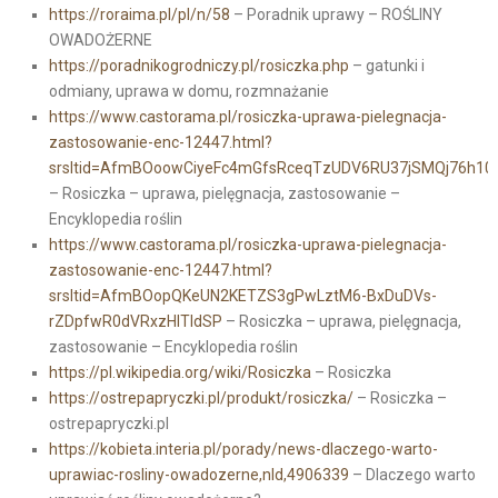
https://roraima.pl/pl/n/58
– Poradnik uprawy – ROŚLINY
OWADOŻERNE
https://poradnikogrodniczy.pl/rosiczka.php
– gatunki i
odmiany, uprawa w domu, rozmnażanie
https://www.castorama.pl/rosiczka-uprawa-pielegnacja-
zastosowanie-enc-12447.html?
srsltid=AfmBOoowCiyeFc4mGfsRceqTzUDV6RU37jSMQj76h1
– Rosiczka – uprawa, pielęgnacja, zastosowanie –
Encyklopedia roślin
https://www.castorama.pl/rosiczka-uprawa-pielegnacja-
zastosowanie-enc-12447.html?
srsltid=AfmBOopQKeUN2KETZS3gPwLztM6-BxDuDVs-
rZDpfwR0dVRxzHITIdSP
– Rosiczka – uprawa, pielęgnacja,
zastosowanie – Encyklopedia roślin
https://pl.wikipedia.org/wiki/Rosiczka
– Rosiczka
https://ostrepapryczki.pl/produkt/rosiczka/
– Rosiczka –
ostrepapryczki.pl
https://kobieta.interia.pl/porady/news-dlaczego-warto-
uprawiac-rosliny-owadozerne,nId,4906339
– Dlaczego warto