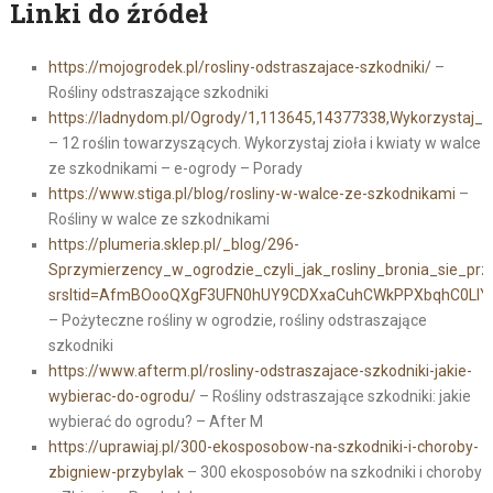
Linki do źródeł
https://mojogrodek.pl/rosliny-odstraszajace-szkodniki/
–
Rośliny odstraszające szkodniki
https://ladnydom.pl/Ogrody/1,113645,14377338,Wykorzystaj_
– 12 roślin towarzyszących. Wykorzystaj zioła i kwiaty w walce
ze szkodnikami – e-ogrody – Porady
https://www.stiga.pl/blog/rosliny-w-walce-ze-szkodnikami
–
Rośliny w walce ze szkodnikami
https://plumeria.sklep.pl/_blog/296-
Sprzymierzency_w_ogrodzie_czyli_jak_rosliny_bronia_sie_p
srsltid=AfmBOooQXgF3UFN0hUY9CDXxaCuhCWkPPXbqhC0LIYc
– Pożyteczne rośliny w ogrodzie, rośliny odstraszające
szkodniki
https://www.afterm.pl/rosliny-odstraszajace-szkodniki-jakie-
wybierac-do-ogrodu/
– Rośliny odstraszające szkodniki: jakie
wybierać do ogrodu? – After M
https://uprawiaj.pl/300-ekosposobow-na-szkodniki-i-choroby-
zbigniew-przybylak
– 300 ekosposobów na szkodniki i choroby