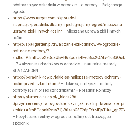
odstraszające szkodniki w ogrodzie – e-ogrody – Pielęgnacja
ogrodu
https://www.target.com.pl/porady-i-
inspiracje/poradniki/dbamy-i-pielegnujemy-ogrod/mieszana-
uprawa-ziol-i-innych-roslin/
– Mieszana uprawa ziół i innych
roślin
https://spa4garden.pl/zwalczanie-szkodnikow-w-ogrodzie-
naturalne-metody/?
srsltid=AfmBOoo2vQqaUBPH6ZpqzE4lwd8xxXOALw1u83QuikX
– Zwalczanie szkodników w ogrodzie – naturalne metody –
SPA4GARDEN
https://poradnik-row.pl/jakie-sa-najlepsze-metody-ochrony-
roslin-przed-szkodnikami/
– Jakie są najlepsze metody
ochrony roślin przed szkodnikami? – Poradnik Rolniczy
https://plumeria.sklep.pl/_blog/296-
Sprzymierzency_w_ogrodzie_czyli_jak_rosliny_bronia_sie_p
srsltid=AfmBOopnkPxuyZQW0xeoG8F26pFYrMEjyTiAe_qp7
– Pożyteczne rośliny w ogrodzie, rośliny odstraszające
szkodniki