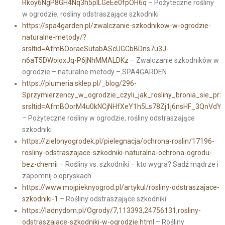
Rkoy6NgP8GH4Nq3h5pILGeEe0fpOH6q
– Pożyteczne rośliny
w ogrodzie, rośliny odstraszające szkodniki
https://spa4garden.pl/zwalczanie-szkodnikow-w-ogrodzie-
naturalne-metody/?
srsltid=AfmBOoraeSutabAScUGCbBDns7u3J-
n6aT5DWoioxJq-P6jNhMMALDKz
– Zwalczanie szkodników w
ogrodzie – naturalne metody – SPA4GARDEN
https://plumeria.sklep.pl/_blog/296-
Sprzymierzency_w_ogrodzie_czyli_jak_rosliny_bronia_sie_p
srsltid=AfmBOorM4u0kNCjNHfXeY1h5Ls78Zj1j6nsHF_3QnVdY
– Pożyteczne rośliny w ogrodzie, rośliny odstraszające
szkodniki
https://zielonyogrodek.pl/pielegnacja/ochrona-roslin/17196-
rosliny-odstraszajace-szkodniki-naturalna-ochrona-ogrodu-
bez-chemii
– Rośliny vs. szkodniki – kto wygra? Sadź mądrze i
zapomnij o opryskach
https://www.mojpieknyogrod.pl/artykul/rosliny-odstraszajace-
szkodniki-1
– Rośliny odstraszające szkodniki
https://ladnydom.pl/Ogrody/7,113393,24756131,rosliny-
odstraszajace-szkodniki-w-ogrodzie.html
– Rośliny