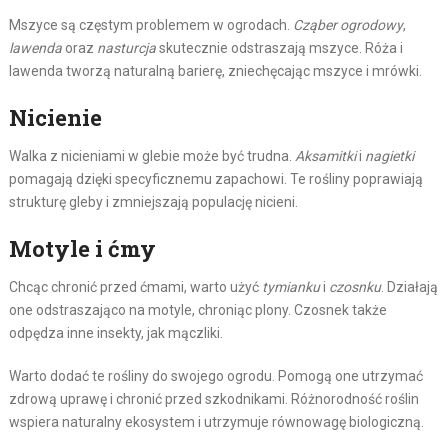
Mszyce są częstym problemem w ogrodach.
Cząber ogrodowy
,
lawenda
oraz
nasturcja
skutecznie odstraszają mszyce. Róża i
lawenda tworzą naturalną barierę, zniechęcając mszyce i mrówki.
Nicienie
Walka z nicieniami w glebie może być trudna.
Aksamitki
i
nagietki
pomagają dzięki specyficznemu zapachowi. Te rośliny poprawiają
strukturę gleby i zmniejszają populację nicieni.
Motyle i ćmy
Chcąc chronić przed ćmami, warto użyć
tymianku
i
czosnku
. Działają
one odstraszająco na motyle, chroniąc plony. Czosnek także
odpędza inne insekty, jak mączliki.
Warto dodać te rośliny do swojego ogrodu. Pomogą one utrzymać
zdrową uprawę i chronić przed szkodnikami. Różnorodność roślin
wspiera naturalny ekosystem i utrzymuje równowagę biologiczną.