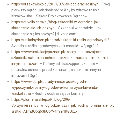
https://krzakowisko.pl/2017/07/jak-dobierac-rosliny/
– Twój
pierwszy ogród: Jak dobierać rośliny by zdrowo rosły? ·
Krzakowisko – Szkoła Projektowania Ogrodów
https://di-volio.com/pl/blog/szkodniki-w-ogrodzie-jak-
skutecznie-sie-ich-pozbyc
– Szkodniki w ogrodzie – jak
skutecznie się ich pozbyć? | di-volio.com
https://unikalnydom.pl/ogrod/szkodniki-roslin-ogrodowych/
–
Szkodniki roślin ogrodowych: Jak chronić swój ogród?
https://www.instalacjepoznan.pl/rosliny-odstraszajace-
szkodniki-naturalna-ochrona-przed-komarami-slimakami-i-
innymi-intruzami
– Rośliny odstraszające szkodniki –
naturalna ochrona przed komarami, ślimakami i innymi
intruzami | Ogród
https://www.obi.pl/porady-i-inspiracje/ogrod-i-
wypoczynek/rosliny-ogrodowe/komarzyca-lawenda-
waskolistna
– Rośliny odstraszające komary
https://plumeria.sklep.pl/_blog/296-
Sprzymierzency_w_ogrodzie_czyli_jak_rosliny_bronia_sie_p
srsltid=AfmBOoq63hO6Y-4mm1ItGUxL-