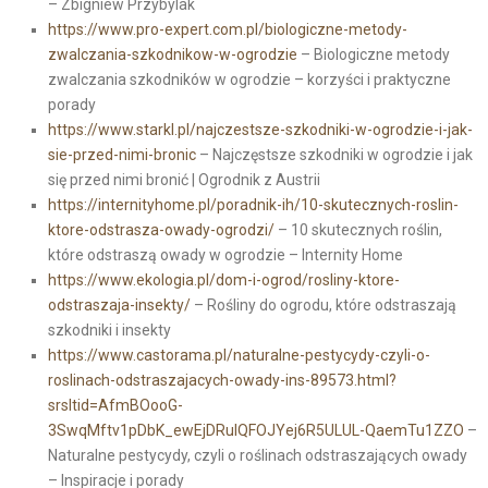
– Zbigniew Przybylak
https://www.pro-expert.com.pl/biologiczne-metody-
zwalczania-szkodnikow-w-ogrodzie
– Biologiczne metody
zwalczania szkodników w ogrodzie – korzyści i praktyczne
porady
https://www.starkl.pl/najczestsze-szkodniki-w-ogrodzie-i-jak-
sie-przed-nimi-bronic
– Najczęstsze szkodniki w ogrodzie i jak
się przed nimi bronić | Ogrodnik z Austrii
https://internityhome.pl/poradnik-ih/10-skutecznych-roslin-
ktore-odstrasza-owady-ogrodzi/
– 10 skutecznych roślin,
które odstraszą owady w ogrodzie – Internity Home
https://www.ekologia.pl/dom-i-ogrod/rosliny-ktore-
odstraszaja-insekty/
– Rośliny do ogrodu, które odstraszają
szkodniki i insekty
https://www.castorama.pl/naturalne-pestycydy-czyli-o-
roslinach-odstraszajacych-owady-ins-89573.html?
srsltid=AfmBOooG-
3SwqMftv1pDbK_ewEjDRulQFOJYej6R5ULUL-QaemTu1ZZO
–
Naturalne pestycydy, czyli o roślinach odstraszających owady
– Inspiracje i porady