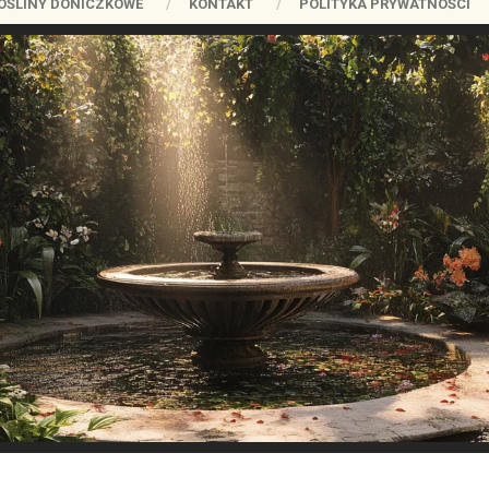
OŚLINY DONICZKOWE
KONTAKT
POLITYKA PRYWATNOŚCI