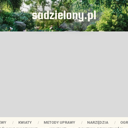
sadzielony.pl
EWY
KWIATY
METODY UPRAWY
NARZĘDZIA
OGR