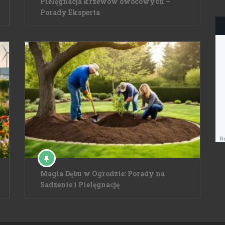
Pielęgnacja krzewów owocowych –
Porady Eksperta
Magia Dębu w Ogrodzie: Porady na
Sadzenie i Pielęgnację