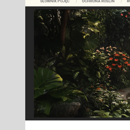
SŁOWNIK POJĘĆ
OCHRONA ROŚLIN
R