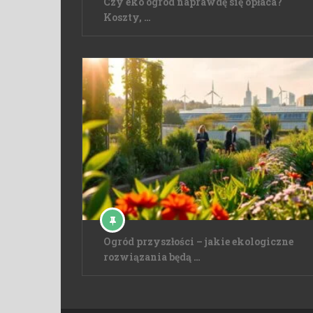
Czy eko ogród naprawdę się opłaca?
Koszty, …
Ogród przyszłości – jakie ekologiczne
rozwiązania będą …